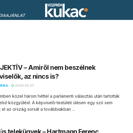
DIAAJÁNLAT
JEKTÍV – Amiről nem beszélnek
viselők, az nincs is?
RIKA
2026.05.01.
ben közel három héttel a parlamenti választás után tartották
lső közgyűlést. A képviselő-testületi ülésen egy szó sem
 el az ország sorsát a továbbiakban ...
s telekügyek – Hartmann Ferenc