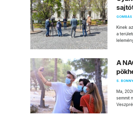
sajtó
GOMBÁS 
Kinek az
a terül
lelemény
A NA
pökhe
S. BONNY
Ma, 2020
semmit n
Veszpré