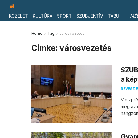
KÖZÉLET
KULTÚRA
SPORT
SZUBJEKTÍV
TABU
MÉ
Home
Tag
városvezetés
Címke:
városvezetés
SZUB
a kép
RÉVÉSZ E
Veszprém
meg az e
hangzott
Gyanú