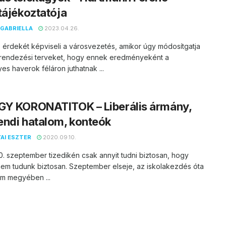
tájékoztatója
GABRIELLA
2023.04.26.
 érdekét képviseli a városvezetés, amikor úgy módosítgatja
etrendezési terveket, hogy ennek eredményeként a
es haverok féláron juthatnak ...
GY KORONATITOK – Liberális ármány,
ndi hatalom, konteók
AI ESZTER
2020.09.10.
. szeptember tizedikén csak annyit tudni biztosan, hogy
em tudunk biztosan. Szeptember elseje, az iskolakezdés óta
m megyében ...