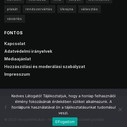
plakát
rendszerváltás
Ukrajna
választás
vásárlás
FONTOS
Kapcsolat
Adatvédelmi irányelvek
Médiaajánlat
Hozzászólási és moderálási szabályzat
Impresszum
Kedves Látogató! Tájékoztatjuk, hogy a honlap felhasználói
élmény fokozásának érdekében sütiket alkalmazunk. A
honlapunk használatával ön a tájékoztatásunkat tudomásul
veszi.
© 2023 VeszprémKukac - Veszprém online közéleti portálja
Elfogadom