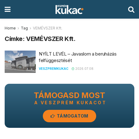
Home
Tag
VEMÉVSZER Kft.
Címke:
VEMÉVSZER Kft.
NYÍLT LEVÉL – Javaslom a beruházás
felfüggesztését
VESZPREMKUKAC
2026.07.08.
TÁMOGASD MOST
A VESZPRÉM KUKACOT
TÁMOGATOM