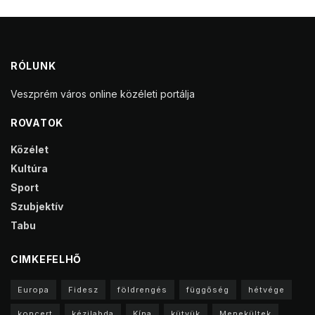
RÓLUNK
Veszprém város online közéleti portálja
ROVATOK
Közélet
Kultúra
Sport
Szubjektív
Tabu
CIMKEFELHŐ
Europa
Fidesz
földrengés
függőség
hétvége
koncert
kézilabda
Kína
kütyük
Menekültek