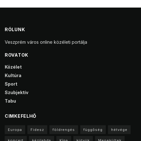
RÓLUNK
Veszprém város online közéleti portálja
ROVATOK
Közélet
Kultúra
Sport
Szubjektív
Tabu
CIMKEFELHŐ
Europa
Fidesz
földrengés
függőség
hétvége
koncert
kézilabda
Kína
kütyük
Menekültek