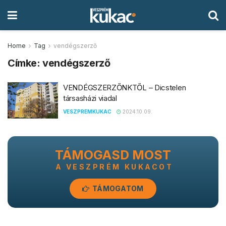
Home
Tag
vendégszerző
Címke:
vendégszerző
VENDÉGSZERZŐNKTŐL – Dicstelen
társasházi viadal
VESZPREMKUKAC
2024.10.09.
TÁMOGASD MOST
A VESZPRÉM KUKACOT
TÁMOGATOM