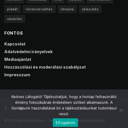
plakát
rendszerváltás
Ukrajna
választás
vásárlás
FONTOS
Kapcsolat
Adatvédelmi irányelvek
Médiaajánlat
Hozzászólási és moderálási szabályzat
Impresszum
Kedves Látogató! Tájékoztatjuk, hogy a honlap felhasználói
élmény fokozásának érdekében sütiket alkalmazunk. A
honlapunk használatával ön a tájékoztatásunkat tudomásul
veszi.
© 2023 VeszprémKukac - Veszprém online közéleti portálja
Elfogadom