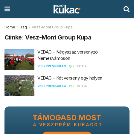
Home
Tag
Vesz-Mont Group Kupa
Címke:
Vesz-Mont Group Kupa
VEDAC – Négyszáz versenyző
Nemesvámoson
VESZPREMKUKAC
2018.11.14.
VEDAC – Két verseny egy helyen
VESZPREMKUKAC
2018.11.07.
TÁMOGASD MOST
A VESZPRÉM KUKACOT