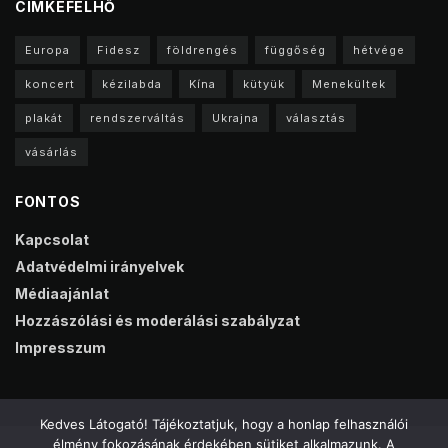
CIMKEFELHŐ
Europa
Fidesz
földrengés
függőség
hétvége
koncert
kézilabda
Kína
kütyük
Menekültek
plakát
rendszerváltás
Ukrajna
választás
vásárlás
FONTOS
Kapcsolat
Adatvédelmi irányelvek
Médiaajánlat
Hozzászólási és moderálási szabályzat
Impresszum
Kedves Látogató! Tájékoztatjuk, hogy a honlap felhasználói
élmény fokozásának érdekében sütiket alkalmazunk. A