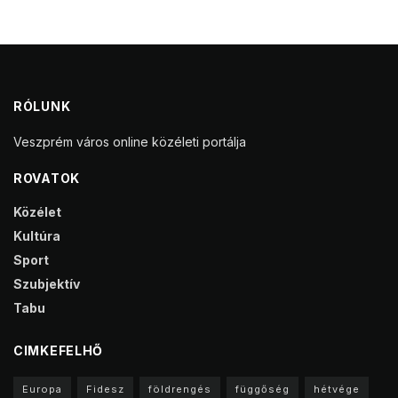
RÓLUNK
Veszprém város online közéleti portálja
ROVATOK
Közélet
Kultúra
Sport
Szubjektív
Tabu
CIMKEFELHŐ
Europa
Fidesz
földrengés
függőség
hétvége