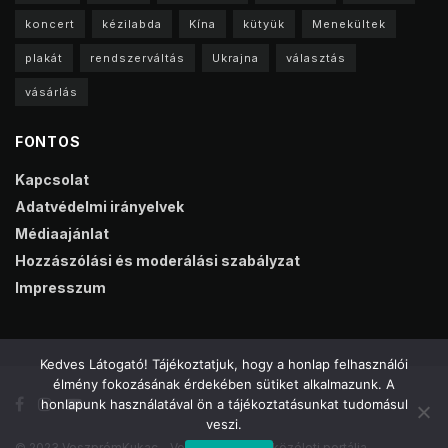
koncert
kézilabda
Kína
kütyük
Menekültek
plakát
rendszerváltás
Ukrajna
választás
vásárlás
FONTOS
Kapcsolat
Adatvédelmi irányelvek
Médiaajánlat
Hozzászólási és moderálási szabályzat
Impresszum
Kedves Látogató! Tájékoztatjuk, hogy a honlap felhasználói
élmény fokozásának érdekében sütiket alkalmazunk. A
honlapunk használatával ön a tájékoztatásunkat tudomásul
veszi.
© 2023 VeszprémKukac - Veszprém online közéleti portálja