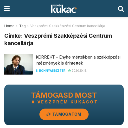
Home
Tag
Veszprémi Szakképzési Centrum kancellárja
Címke:
Veszprémi Szakképzési Centrum
kancellárja
KORREKT – Enyhe mértékben a szakképzési
intézmények is érintettek
S. BONNYAI ESZTER
2020.10.15.
TÁMOGASD MOST
A VESZPRÉM KUKACOT
TÁMOGATOM