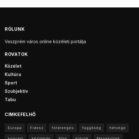
RÓLUNK
Veszprém város online közéleti portálja
ROVATOK
Közélet
Kultúra
Sport
Szubjektív
Tabu
CIMKEFELHŐ
Europa
Fidesz
földrengés
függőség
hétvége
koncert
kézilabda
Kína
kütyük
Menekültek