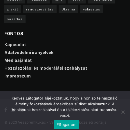
plakát
rendszerváltás
Ukrajna
választás
vásárlás
FONTOS
Kapcsolat
Adatvédelmi irányelvek
Médiaajánlat
Hozzászólási és moderálási szabályzat
Impresszum
Kedves Látogató! Tájékoztatjuk, hogy a honlap felhasználói
élmény fokozásának érdekében sütiket alkalmazunk. A
honlapunk használatával ön a tájékoztatásunkat tudomásul
veszi.
© 2023 VeszprémKukac - Veszprém online közéleti portálja
Elfogadom