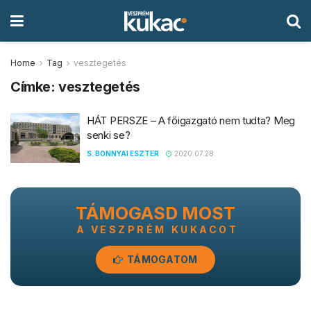
Home
Tag
vesztegetés
Címke:
vesztegetés
HÁT PERSZE – A főigazgató nem tudta? Meg
senki se?
S. BONNYAI ESZTER
2020.07.28.
TÁMOGASD MOST
A VESZPRÉM KUKACOT
TÁMOGATOM