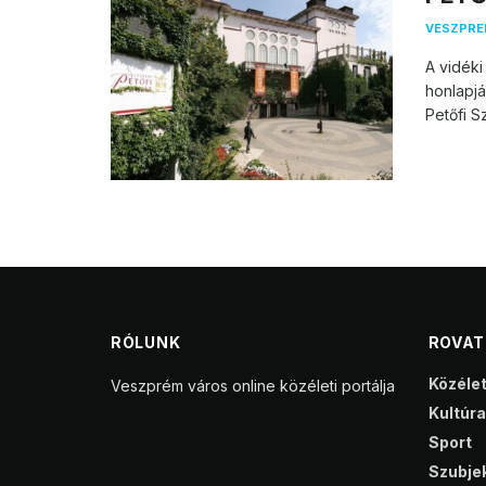
VESZPR
A vidék
honlapjá
Petőfi Sz
RÓLUNK
ROVA
Közéle
Veszprém város online közéleti portálja
Kultúra
Sport
Szubjek