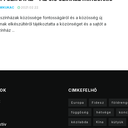
EMKUKAC
2021.02.22.
i színházak közössége fontosságáról és a közösség új
nak elkészültéről tájékoztatta a közönséget és a sajtót a
ínház ...
TOK
CIMKEFELHŐ
t
Europa
Fidesz
földreng
függőség
hétvége
konc
kézilabda
Kína
kütyük
tív