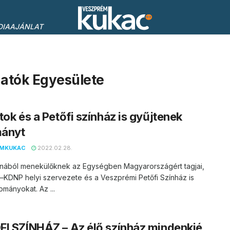
DIAAJÁNLAT
gatók Egyesülete
tok és a Petőfi színház is gyűjtenek
ányt
EMKUKAC
2022.02.28.
jnából menekülőknek az Egységben Magyarországért tagjai,
–KDNP helyi szervezete és a Veszprémi Petőfi Színház is
ományokat. Az ...
I SZÍNHÁZ – Az élő színház mindenkié