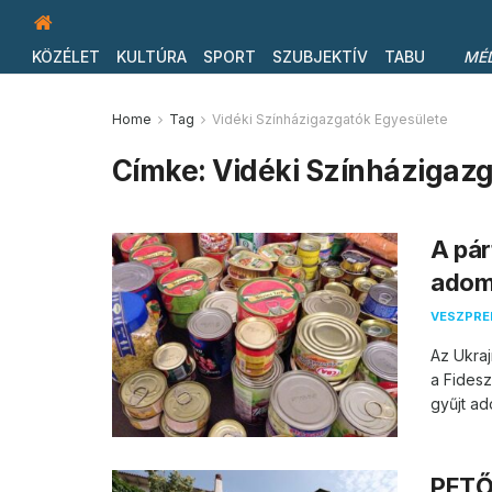
KÖZÉLET
KULTÚRA
SPORT
SZUBJEKTÍV
TABU
MÉ
Home
Tag
Vidéki Színházigazgatók Egyesülete
Címke:
Vidéki Színházigaz
A pár
adom
VESZPR
Az Ukra
a Fidesz
gyűjt ad
PETŐF