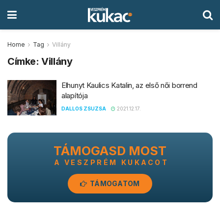
Home
Tag
Villány
Címke:
Villány
Elhunyt Kaulics Katalin, az első női borrend
alapítója
DALLOS ZSUZSA
2021.12.17.
TÁMOGASD MOST
A VESZPRÉM KUKACOT
TÁMOGATOM