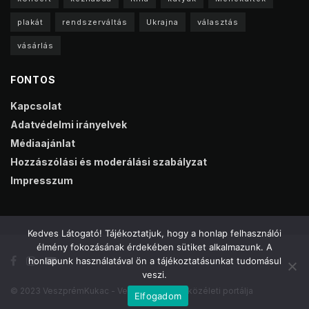
plakát
rendszerváltás
Ukrajna
választás
vásárlás
FONTOS
Kapcsolat
Adatvédelmi irányelvek
Médiaajánlat
Hozzászólási és moderálási szabályzat
Impresszum
Kedves Látogató! Tájékoztatjuk, hogy a honlap felhasználói
élmény fokozásának érdekében sütiket alkalmazunk. A
honlapunk használatával ön a tájékoztatásunkat tudomásul
veszi.
© 2023 VeszprémKukac - Veszprém online közéleti portálja
Elfogadom