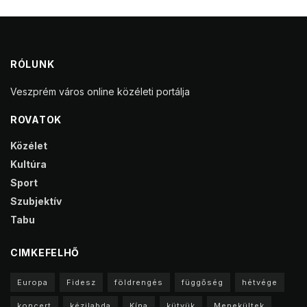
RÓLUNK
Veszprém város online közéleti portálja
ROVATOK
Közélet
Kultúra
Sport
Szubjektív
Tabu
CIMKEFELHŐ
Europa
Fidesz
földrengés
függőség
hétvége
koncert
kézilabda
Kína
kütyük
Menekültek