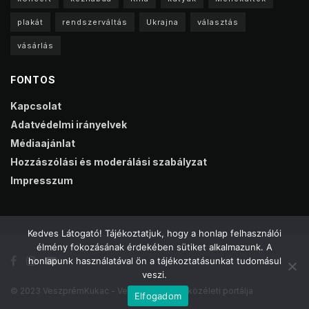
plakát
rendszerváltás
Ukrajna
választás
vásárlás
FONTOS
Kapcsolat
Adatvédelmi irányelvek
Médiaajánlat
Hozzászólási és moderálási szabályzat
Impresszum
Kedves Látogató! Tájékoztatjuk, hogy a honlap felhasználói
élmény fokozásának érdekében sütiket alkalmazunk. A
honlapunk használatával ön a tájékoztatásunkat tudomásul
veszi.
© 2023 VeszprémKukac - Veszprém online közéleti portálja
Elfogadom