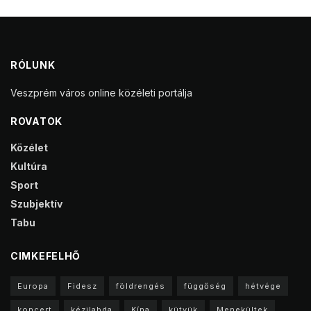
RÓLUNK
Veszprém város online közéleti portálja
ROVATOK
Közélet
Kultúra
Sport
Szubjektív
Tabu
CIMKEFELHŐ
Europa
Fidesz
földrengés
függőség
hétvége
koncert
kézilabda
Kína
kütyük
Menekültek