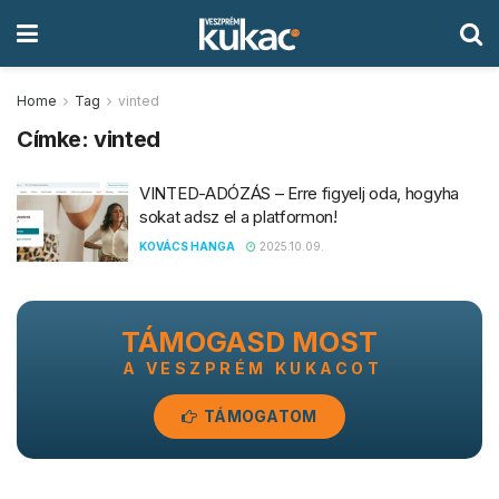
Home
Tag
vinted
Címke:
vinted
VINTED-ADÓZÁS – Erre figyelj oda, hogyha
sokat adsz el a platformon!
KOVÁCS HANGA
2025.10.09.
TÁMOGASD MOST
A VESZPRÉM KUKACOT
TÁMOGATOM