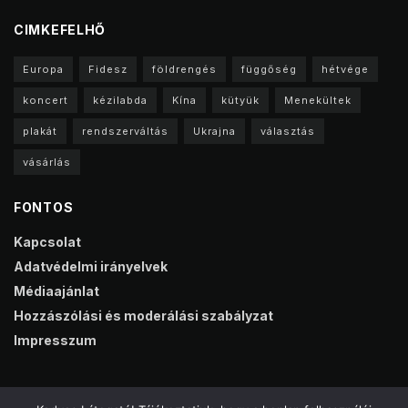
CIMKEFELHŐ
Europa
Fidesz
földrengés
függőség
hétvége
koncert
kézilabda
Kína
kütyük
Menekültek
plakát
rendszerváltás
Ukrajna
választás
vásárlás
FONTOS
Kapcsolat
Adatvédelmi irányelvek
Médiaajánlat
Hozzászólási és moderálási szabályzat
Impresszum