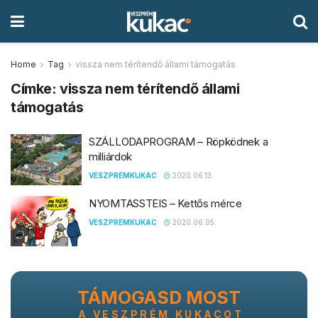
Home
Tag
vissza nem térítendő állami támogatás
Címke:
vissza nem térítendő állami
támogatás
SZÁLLODAPROGRAM – Röpködnek a
milliárdok
VESZPREMKUKAC
2020.06.13.
NYOMTASSTEIS – Kettős mérce
VESZPREMKUKAC
2020.06.05.
TÁMOGASD MOST
A VESZPRÉM KUKACOT