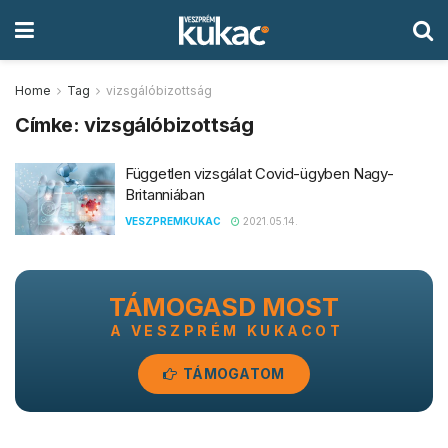
Home
Tag
vizsgálóbizottság
Címke:
vizsgálóbizottság
Független vizsgálat Covid-ügyben Nagy-
Britanniában
VESZPREMKUKAC
2021.05.14.
TÁMOGASD MOST
A VESZPRÉM KUKACOT
TÁMOGATOM