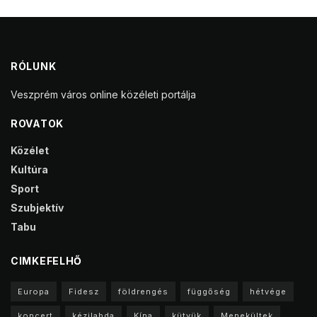
RÓLUNK
Veszprém város online közéleti portálja
ROVATOK
Közélet
Kultúra
Sport
Szubjektív
Tabu
CIMKEFELHŐ
Europa
Fidesz
földrengés
függőség
hétvége
koncert
kézilabda
Kína
kütyük
Menekültek