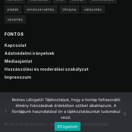
plakát
rendszerváltás
Ukrajna
választás
vásárlás
FONTOS
Kapcsolat
Adatvédelmi irányelvek
Médiaajánlat
Hozzászólási és moderálási szabályzat
Impresszum
Kedves Látogató! Tájékoztatjuk, hogy a honlap felhasználói
élmény fokozásának érdekében sütiket alkalmazunk. A
honlapunk használatával ön a tájékoztatásunkat tudomásul
veszi.
© 2023 VeszprémKukac - Veszprém online közéleti portálja
Elfogadom