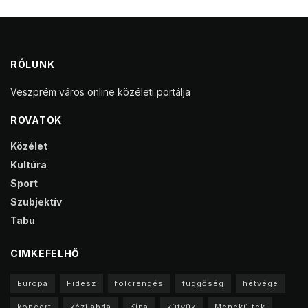
RÓLUNK
Veszprém város online közéleti portálja
ROVATOK
Közélet
Kultúra
Sport
Szubjektív
Tabu
CIMKEFELHŐ
Europa
Fidesz
földrengés
függőség
hétvége
koncert
kézilabda
Kína
kütyük
Menekültek