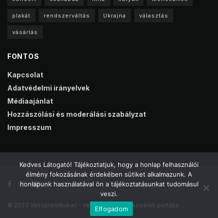
plakát
rendszerváltás
Ukrajna
választás
vásárlás
FONTOS
Kapcsolat
Adatvédelmi irányelvek
Médiaajánlat
Hozzászólási és moderálási szabályzat
Impresszum
Kedves Látogató! Tájékoztatjuk, hogy a honlap felhasználói
élmény fokozásának érdekében sütiket alkalmazunk. A
honlapunk használatával ön a tájékoztatásunkat tudomásul
veszi.
© 2023 VeszprémKukac - Veszprém online közéleti portálja
Elfogadom