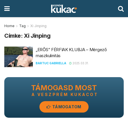
Home
Tag
Xi Jinping
Címke:
Xi Jinping
„ERŐS” FÉRFIAK KLUBJA – Mérgező
maszkulinitás
BARTUC GABRIELLA
2025.03.31.
TÁMOGASD MOST
A VESZPRÉM KUKACOT
TÁMOGATOM