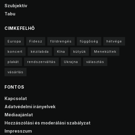
Szubjektív
Tabu
CIMKEFELHŐ
Europa
Fidesz
földrengés
függőség
hétvége
koncert
kézilabda
Kína
kütyük
Menekültek
plakát
rendszerváltás
Ukrajna
választás
vásárlás
FONTOS
Kapcsolat
Adatvédelmi irányelvek
Médiaajánlat
Hozzászólási és moderálási szabályzat
Impresszum