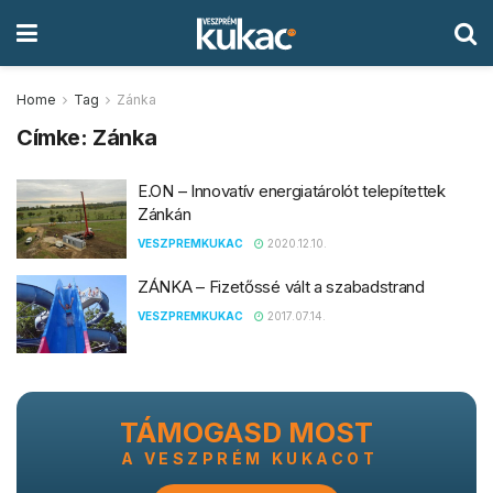
Home
Tag
Zánka
Címke:
Zánka
E.ON – Innovatív energiatárolót telepítettek
Zánkán
VESZPREMKUKAC
2020.12.10.
ZÁNKA – Fizetőssé vált a szabadstrand
VESZPREMKUKAC
2017.07.14.
TÁMOGASD MOST
A VESZPRÉM KUKACOT