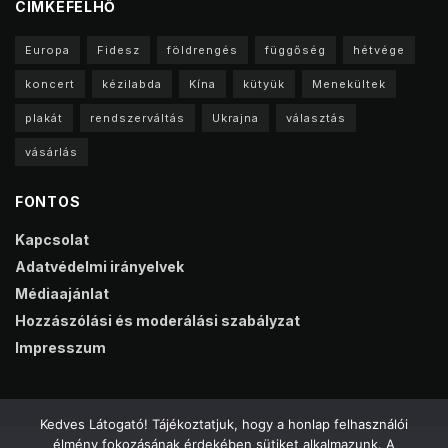
CIMKEFELHŐ
Europa
Fidesz
földrengés
függőség
hétvége
koncert
kézilabda
Kína
kütyük
Menekültek
plakát
rendszerváltás
Ukrajna
választás
vásárlás
FONTOS
Kapcsolat
Adatvédelmi irányelvek
Médiaajánlat
Hozzászólási és moderálási szabályzat
Impresszum
Kedves Látogató! Tájékoztatjuk, hogy a honlap felhasználói
élmény fokozásának érdekében sütiket alkalmazunk. A