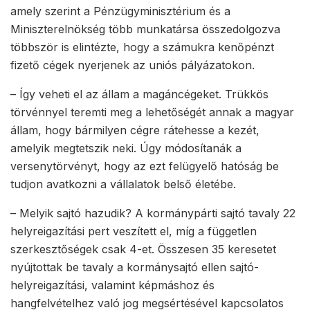
amely szerint a Pénzügyminisztérium és a
Miniszterelnökség több munkatársa összedolgozva
többször is elintézte, hogy a számukra kenőpénzt
fizető cégek nyerjenek az uniós pályázatokon.
– Így veheti el az állam a magáncégeket. Trükkös
törvénnyel teremti meg a lehetőségét annak a magyar
állam, hogy bármilyen cégre rátehesse a kezét,
amelyik megtetszik neki. Úgy módosítanák a
versenytörvényt, hogy az ezt felügyelő hatóság be
tudjon avatkozni a vállalatok belső életébe.
– Melyik sajtó hazudik? A kormánypárti sajtó tavaly 22
helyreigazítási pert veszített el, míg a független
szerkesztőségek csak 4-et. Összesen 35 keresetet
nyújtottak be tavaly a kormánysajtó ellen sajtó-
helyreigazítási, valamint képmáshoz és
hangfelvételhez való jog megsértésével kapcsolatos