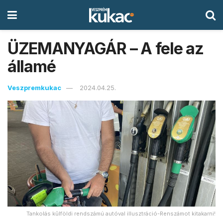
ÜZEMANYAGÁR – A fele az
államé
Veszpremkukac
2024.04.25.
Tankolás kûlföldi rendszámú autóval illusztráció-Renszámot kitakarni!