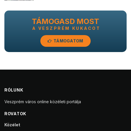
TÁMOGASD MOST
A VESZPRÉM KUKACOT
TÁMOGATOM
RÓLUNK
Veszprém város online közéleti portálja
ROVATOK
Közélet