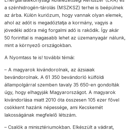
Energiahatékonysági Kötelezettségi Rendszer (EKR) és
a szénhidrogén-tárolás (MSZKSZ) terhei is beépülnek
az árba. Külön kuriózum, hogy vannak olyan elemek,
ahol az adót is megadóztatja a kormány, vagyis a
jövedéki adóra még forgalmi adó is rakódik. Így akár
50 forinttal is magasabb lehet az üzemanyagár nálunk,
mint a környező országokban.
A Nyomtass te is! további témái:
– A magyarok kivándorolnak, az ázsiaiak
bevándorolnak. A 61 350 bevándorló külföldi
állampolgárral szemben tavaly 35 650-en gondolták
úgy, hogy elhagyják Magyarországot. A magyarok
kivándorlása miatt 2010 óta összesen 105 ezer fővel
csökkent hazánk népessége, ami Kecskemét
lakosságának megfelelő létszám.
– Csalók a minisztériumokban. Elkészült a vádirat,