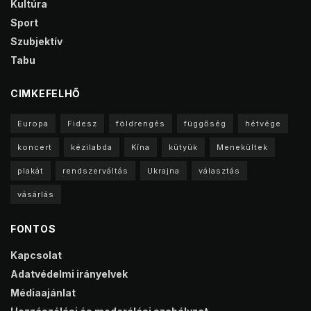
Kultúra
Sport
Szubjektív
Tabu
CIMKEFELHŐ
Europa
Fidesz
földrengés
függőség
hétvége
koncert
kézilabda
Kína
kütyük
Menekültek
plakát
rendszerváltás
Ukrajna
választás
vásárlás
FONTOS
Kapcsolat
Adatvédelmi irányelvek
Médiaajánlat