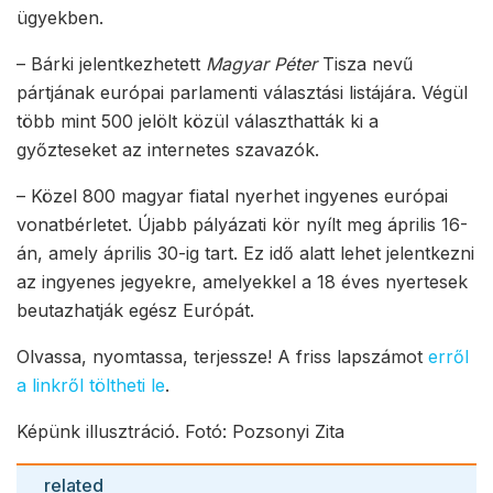
ügyekben.
– Bárki jelentkezhetett
Magyar Péter
Tisza nevű
pártjának európai parlamenti választási listájára. Végül
több mint 500 jelölt közül választhatták ki a
győzteseket az internetes szavazók.
– Közel 800 magyar fiatal nyerhet ingyenes európai
vonatbérletet. Újabb pályázati kör nyílt meg április 16-
án, amely április 30-ig tart. Ez idő alatt lehet jelentkezni
az ingyenes jegyekre, amelyekkel a 18 éves nyertesek
beutazhatják egész Európát.
Olvassa, nyomtassa, terjessze! A friss lapszámot
erről
a linkről töltheti le
.
Képünk illusztráció. Fotó: Pozsonyi Zita
related