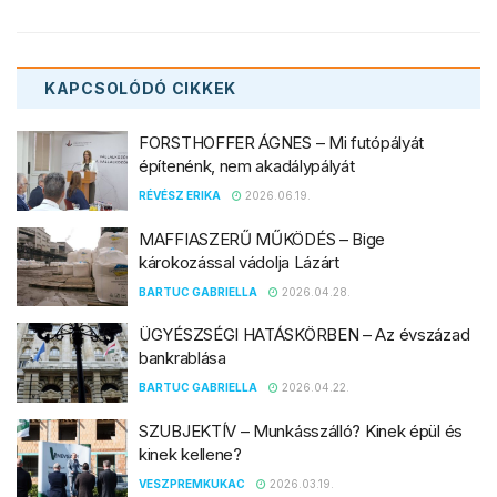
KAPCSOLÓDÓ
CIKKEK
FORSTHOFFER ÁGNES – Mi futópályát
építenénk, nem akadálypályát
RÉVÉSZ ERIKA
2026.06.19.
MAFFIASZERŰ MŰKÖDÉS – Bige
károkozással vádolja Lázárt
BARTUC GABRIELLA
2026.04.28.
ÜGYÉSZSÉGI HATÁSKÖRBEN – Az évszázad
bankrablása
BARTUC GABRIELLA
2026.04.22.
SZUBJEKTÍV – Munkásszálló? Kinek épül és
kinek kellene?
VESZPREMKUKAC
2026.03.19.