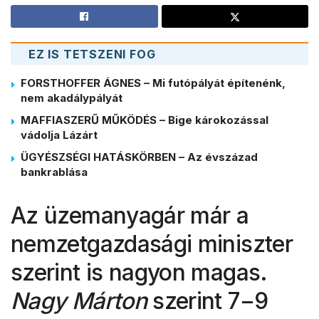
EZ IS TETSZENI FOG
FORSTHOFFER ÁGNES – Mi futópályát építenénk,
nem akadálypályát
MAFFIASZERŰ MŰKÖDÉS – Bige károkozással
vádolja Lázárt
ÜGYÉSZSÉGI HATÁSKÖRBEN – Az évszázad
bankrablása
Az üzemanyagár már a
nemzetgazdasági miniszter
szerint is nagyon magas.
Nagy Márton
szerint 7−9