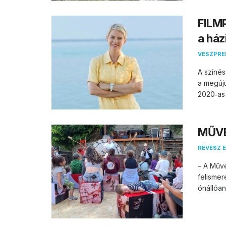
FILMP
a ház
VESZPR
A színés
a megúju
2020‑as
MŰVÉ
RÉVÉSZ E
– A Műv
felismer
önállóan