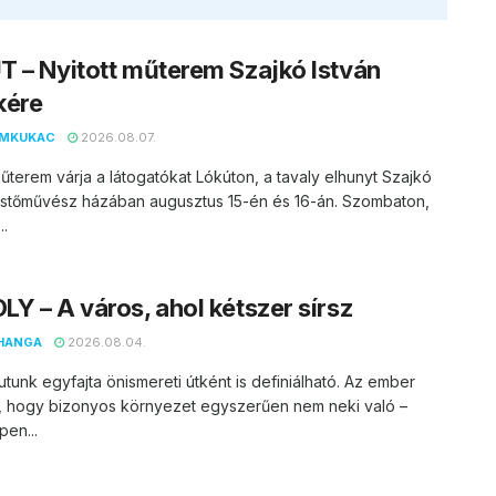
 – Nyitott műterem Szajkó István
kére
EMKUKAC
2026.08.07.
műterem várja a látogatókat Lókúton, a tavaly elhunyt Szajkó
festőművész házában augusztus 15-én és 16-án. Szombaton,
..
Y – A város, ahol kétszer sírsz
HANGA
2026.08.04.
utunk egyfajta önismereti útként is definiálható. Az ember
, hogy bizonyos környezet egyszerűen nem neki való –
en...