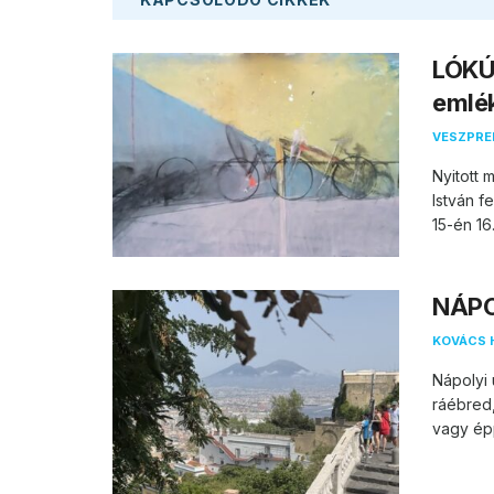
LÓKÚT
emlé
VESZPR
Nyitott 
István 
15-én 16.
NÁPOL
KOVÁCS 
Nápolyi 
ráébred
vagy épp