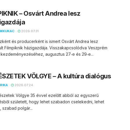
IKNIK – Osvárt Andrea lesz
igazdája
EMKUKAC
2026.07.31.
zként és producerként is ismert Osvárt Andrea lesz
lt Filmpiknik házigazdája. Visszakapcsolódva Veszprém
 kezdeményezéséhez, augusztus 27‑e és 29‑e...
SZETEK VÖLGYE – A kultúra dialógus
RIKA
2026.07.24.
észetek Völgye 35 évvel ezelőtt abból az egyszerű
ésből született, hogy lehet szabadon cselekedni, lehet
, szabad polgár...