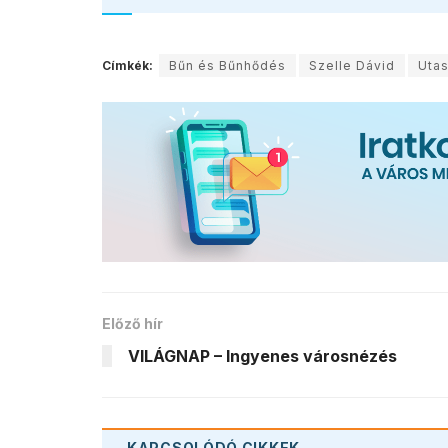
Címkék:
Bűn és Bűnhődés
Szelle Dávid
Utas
Előző hír
VILÁGNAP – Ingyenes városnézés
KAPCSOLÓDÓ
CIKKEK