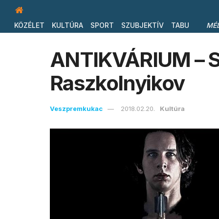
KÖZÉLET
KULTÚRA
SPORT
SZUBJEKTÍV
TABU
MÉ
ANTIKVÁRIUM – Sz
Raszkolnyikov
Veszpremkukac
2018.02.20.
Kultúra