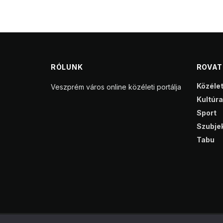
RÓLUNK
ROVA
Közéle
Veszprém város online közéleti portálja
Kultúra
Sport
Szubjek
Tabu