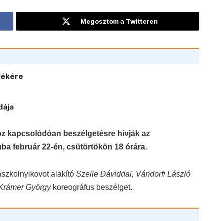
Megosztom a Twitteren
lékére
dája
z kapcsolódóan beszélgetésre hívják az
ba február 22-én, csütörtökön 18 órára.
szkolnyikovot alakító
Szelle Dávid
dal, Vándorfi László
 Krámer György
koreográfus beszélget.