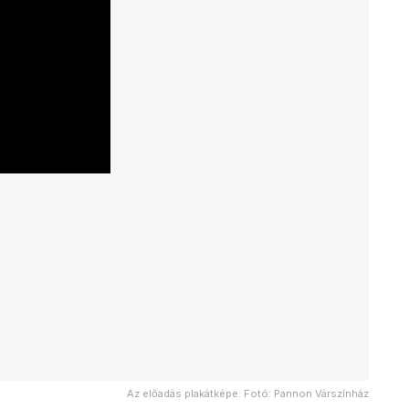
Az előadás plakátképe. Fotó: Pannon Várszínház