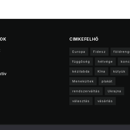
TOK
CIMKEFELHŐ
t
Europa
Fidesz
földreng
függőség
hétvége
konc
kézilabda
Kína
kütyük
tív
Menekültek
plakát
rendszerváltás
Ukrajna
választás
vásárlás