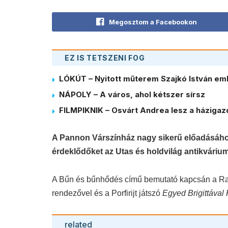
Megosztom a Facebookon
EZ IS TETSZENI FOG
LÓKÚT – Nyitott műterem Szajkó István em
NÁPOLY – A város, ahol kétszer sírsz
FILMPIKNIK – Osvárt Andrea lesz a házigaz
A Pannon Várszínház nagy sikerű előadásáho
érdeklődőket az Utas és holdvilág antikvárium
A Bűn és bűnhődés című bemutató kapcsán a Ra
rendezővel és a Porfirijt játszó
Egyed Brigittával
related