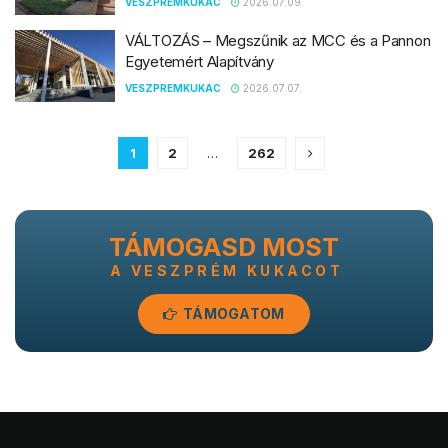
VESZPREMKUKAC
2026.07.09.
VÁLTOZÁS – Megszűnik az MCC és a Pannon
Egyetemért Alapítvány
VESZPREMKUKAC
2026.07.07.
1
2
…
262
TÁMOGASD MOST
A VESZPRÉM KUKACOT
TÁMOGATOM