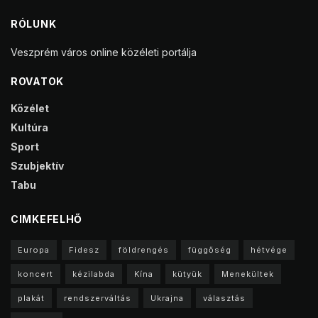
RÓLUNK
Veszprém város online közéleti portálja
ROVATOK
Közélet
Kultúra
Sport
Szubjektív
Tabu
CIMKEFELHŐ
Europa
Fidesz
földrengés
függőség
hétvége
koncert
kézilabda
Kína
kütyük
Menekültek
plakát
rendszerváltás
Ukrajna
választás