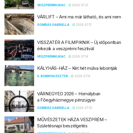
VESZPREMKUKAC
2026.07.21.
VÁRLIFT – Ami ma már látható, és ami nem
GOMBÁS GABRIELLA
2026.07.17.
VISSZATÉR A FILMPIKNIK – Új időpontban
érkezik a veszprémi fesztivál
VESZPREMKUKAC
2026.07.14.
KÁLYHÁS-HÁZ – Két hét múlva lebontják
S. BONNYAI ESZTER
2026.07.13.
VÁRNEGYED 2026 – Homályban
a Főegyházmegye pénzügyei
GOMBÁS GABRIELLA
2026.07.10.
MŰVÉSZETEK HÁZA VESZPRÉM –
Születésnapi beszélgetés