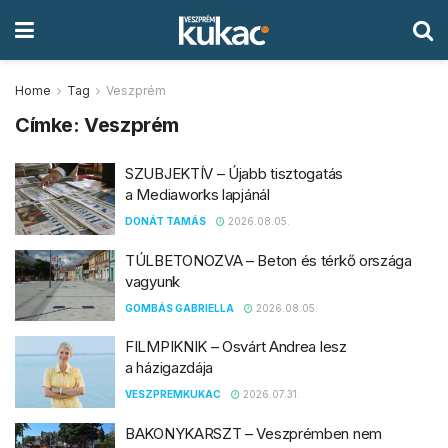
Home
Tag
Veszprém
Címke:
Veszprém
SZUBJEKTÍV – Újabb tisztogatás
a Mediaworks lapjánál
DONÁT TAMÁS
2026.08.05.
TÚLBETONOZVA – Beton és térkő országa
vagyunk
GOMBÁS GABRIELLA
2026.08.05.
FILMPIKNIK – Osvárt Andrea lesz
a házigazdája
VESZPREMKUKAC
2026.07.31.
BAKONYKARSZT – Veszprémben nem