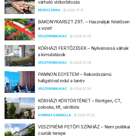
várható vízkorlátozás
RÉVÉSZ ERIKA
2026.07.31.
BAKONYKARSZT ZRT. – Használjuk felelősen
a vizet!
VESZPREMKUKAC
2026.07.29.
KÓRHÁZI FERTŐZÉSEK – Nyilvánossá válnak
a kimutatások
VESZPREMKUKAC
2026.07.28.
PANNON EGYETEM – Rekordszámú
hallgatóval indul a tanév
VESZPREMKUKAC
2026.07.24.
KÓRHÁZI KÓRTÖRTÉNET – Röntgen, CT,
poloska, lift, várólista
GOMBÁS GABRIELLA
2026.07.22.
VESZPRÉMI PETŐFI SZÍNHÁZ – Nem politikai
csaták terepe