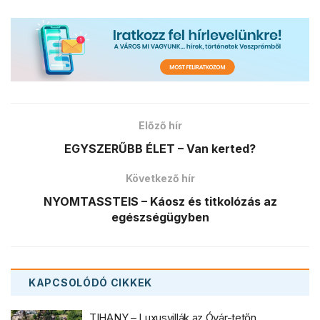
Előző hír
EGYSZERŰBB ÉLET – Van kerted?
Következő hír
NYOMTASSTEIS – Káosz és titkolózás az
egészségügyben
KAPCSOLÓDÓ
CIKKEK
TIHANY – Luxusvillák az Óvár-tetőn