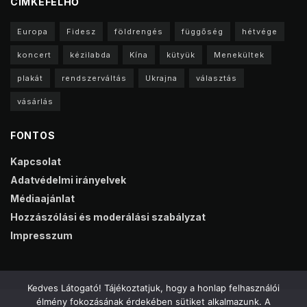
CIMKEFELHŐ
Europa
Fidesz
földrengés
függőség
hétvége
koncert
kézilabda
Kína
kütyük
Menekültek
plakát
rendszerváltás
Ukrajna
választás
vásárlás
FONTOS
Kapcsolat
Adatvédelmi irányelvek
Médiaajánlat
Hozzászólási és moderálási szabályzat
Impresszum
Kedves Látogató! Tájékoztatjuk, hogy a honlap felhasználói
élmény fokozásának érdekében sütiket alkalmazunk. A