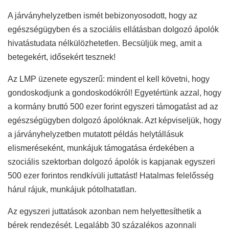
A járványhelyzetben ismét bebizonyosodott, hogy az
egészségügyben és a szociális ellátásban dolgozó ápolók
hivatástudata nélkülözhetetlen. Becsüljük meg, amit a
betegekért, idősekért tesznek!
Az LMP üzenete egyszerű: mindent el kell követni, hogy
gondoskodjunk a gondoskodókról! Egyetértünk azzal, hogy
a kormány bruttó 500 ezer forint egyszeri támogatást ad az
egészségügyben dolgozó ápolóknak. Azt képviseljük, hogy
a járványhelyzetben mutatott példás helytállásuk
elismeréseként, munkájuk támogatása érdekében a
szociális szektorban dolgozó ápolók is kapjanak egyszeri
500 ezer forintos rendkívüli juttatást! Hatalmas felelősség
hárul rájuk, munkájuk pótolhatatlan.
Az egyszeri juttatások azonban nem helyettesíthetik a
bérek rendezését. Legalább 30 százalékos azonnali