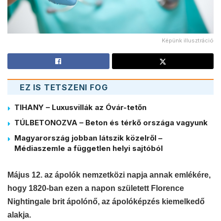
Képünk illusztráció
EZ IS TETSZENI FOG
TIHANY – Luxusvillák az Óvár-tetőn
TÚLBETONOZVA – Beton és térkő országa vagyunk
Magyarország jobban látszik közelről –
Médiaszemle a független helyi sajtóból
Május 12. az ápolók nemzetközi napja annak emlékére,
hogy 1820-ban ezen a napon született Florence
Nightingale brit ápolónő, az ápolóképzés kiemelkedő
alakja.