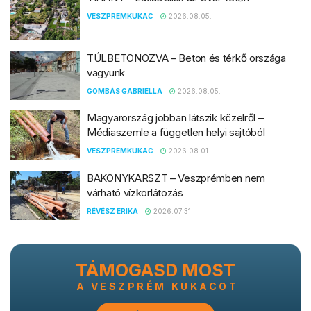
VESZPREMKUKAC
2026.08.05.
TÚLBETONOZVA – Beton és térkő országa
vagyunk
GOMBÁS GABRIELLA
2026.08.05.
Magyarország jobban látszik közelről –
Médiaszemle a független helyi sajtóból
VESZPREMKUKAC
2026.08.01.
BAKONYKARSZT – Veszprémben nem
várható vízkorlátozás
RÉVÉSZ ERIKA
2026.07.31.
TÁMOGASD MOST
A VESZPRÉM KUKACOT