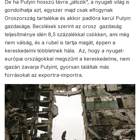
De ha Putyin hosszú távra „játszik”, a nyugati világ is
gondolhatja azt, egyszer majd csak elfogynak
Oroszország tartalékai és akkor padlóra kerül Putyin
gazdasága. Becslések szerint az orosz gazdaság
teljesítménye idén 8,5 százalékkal csökken, ami még
nem válság, és a rubel is tartja magát, éppen a
kereskedelmi többletnek hála. Az, hogy a nyugat-
európai országokkal megszűnt a kereskedelme, nem
igazán zavarja Putyint, gyorsan találtak más
forrásokat az exportra-importra.