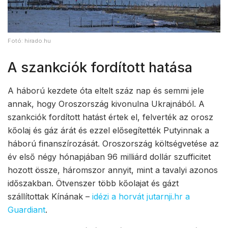
Fotó: hirado.hu
A szankciók fordított hatása
A háború kezdete óta eltelt száz nap és semmi jele
annak, hogy Oroszország kivonulna Ukrajnából. A
szankciók fordított hatást értek el, felverték az orosz
kőolaj és gáz árát és ezzel elősegítették Putyinnak a
háború finanszírozását. Oroszország költségvetése az
év első négy hónapjában 96 milliárd dollár szufficitet
hozott össze, háromszor annyit, mint a tavalyi azonos
időszakban. Ötvenszer több kőolajat és gázt
szállítottak Kínának –
idézi a horvát jutarnji.hr a
Guardiant
.