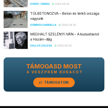
DONÁT TAMÁS
2026.08.05.
TÚLBETONOZVA – Beton és térkő országa
vagyunk
GOMBÁS GABRIELLA
2026.08.05.
MEGHALT SZELÉNYI IVÁN – A kiutasítástól
a Hazám-díjig
DALLOS ZSUZSA
2026.08.03.
TÁMOGASD MOST
A VESZPRÉM KUKACOT
TÁMOGATOM