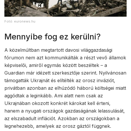
Fotó: euronews.hu
Mennyibe fog ez kerülni?
A közelmúltban megtartott davosi világgazdasági
fórumon nem azt kommunikálták a részt vevő államok
képviselői, amiről egymás között beszéltek – a
Guardian már idézett szerkesztője szerint. Nyilvánosan
támogatták Ukrajnát és elítélték az orosz inváziót,
privátban azonban az elhúzódó háború költségei miatt
aggódtak a leginkább. Ami alatt nem csak az
Ukrajnában okozott konkrét károkat kell érteni,
hanem a nyugati országok gazdaságának lelassulását,
az elszabadult inflációt. Azokban az országokban a
legnehezebb, amelyek az orosz gáztól függnek.