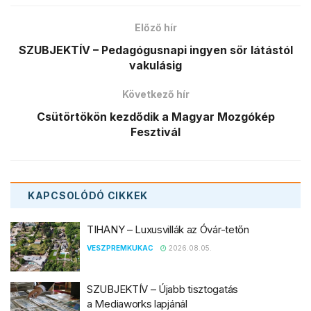
Előző hír
SZUBJEKTÍV – Pedagógusnapi ingyen sör látástól
vakulásig
Következő hír
Csütörtökön kezdődik a Magyar Mozgókép
Fesztivál
KAPCSOLÓDÓ
CIKKEK
TIHANY – Luxusvillák az Óvár-tetőn
VESZPREMKUKAC
2026.08.05.
SZUBJEKTÍV – Újabb tisztogatás
a Mediaworks lapjánál