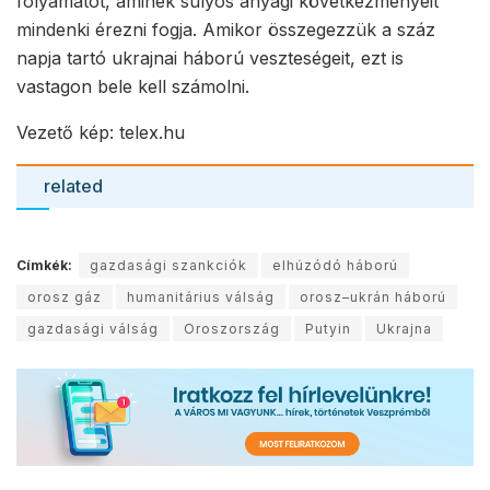
folyamatot, aminek súlyos anyagi következményeit
mindenki érezni fogja. Amikor összegezzük a száz
napja tartó ukrajnai háború veszteségeit, ezt is
vastagon bele kell számolni.
Vezető kép: telex.hu
related
Címkék:
gazdasági szankciók
elhúzódó háború
orosz gáz
humanitárius válság
orosz–ukrán háború
gazdasági válság
Oroszország
Putyin
Ukrajna