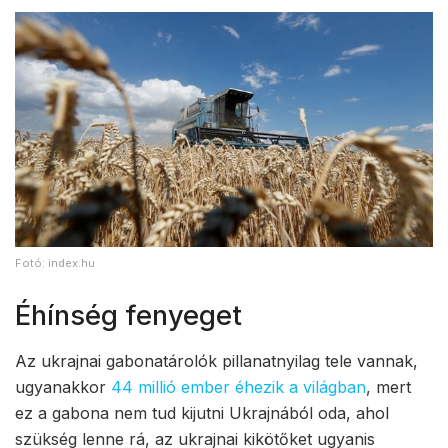
Fotó: index.hu
Éhínség fenyeget
Az ukrajnai gabonatárolók pillanatnyilag tele vannak,
ugyanakkor
44 millió ember éhezik a világban
, mert
ez a gabona nem tud kijutni Ukrajnából oda, ahol
szükség lenne rá, az ukrajnai kikötőket ugyanis