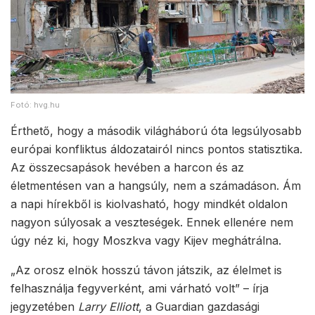
Fotó: hvg.hu
Érthető, hogy a második világháború óta legsúlyosabb
európai konfliktus áldozatairól nincs pontos statisztika.
Az összecsapások hevében a harcon és az
életmentésen van a hangsúly, nem a számadáson. Ám
a napi hírekből is kiolvasható, hogy mindkét oldalon
nagyon súlyosak a veszteségek. Ennek ellenére nem
úgy néz ki, hogy Moszkva vagy Kijev meghátrálna.
„Az orosz elnök hosszú távon játszik, az élelmet is
felhasználja fegyverként, ami várható volt” – írja
jegyzetében
Larry Elliott
, a Guardian gazdasági