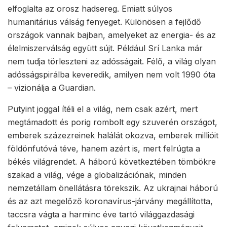
elfoglalta az orosz hadsereg. Emiatt súlyos
humanitárius válság fenyeget. Különösen a fejlődő
országok vannak bajban, amelyeket az energia- és az
élelmiszerválság együtt sújt. Például Srí Lanka már
nem tudja törleszteni az adósságait. Félő, a világ olyan
adósságspirálba keveredik, amilyen nem volt 1990 óta
– vizionálja a Guardian.
Putyint joggal ítéli el a világ, nem csak azért, mert
megtámadott és porig rombolt egy szuverén országot,
emberek százezreinek halálát okozva, emberek millióit
földönfutóvá téve, hanem azért is, mert felrúgta a
békés világrendet. A háború következtében tömbökre
szakad a világ, vége a globalizációnak, minden
nemzetállam önellátásra törekszik. Az ukrajnai háború
és az azt megelőző koronavírus-járvány megállította,
taccsra vágta a harminc éve tartó világgazdasági