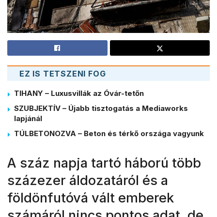
EZ IS TETSZENI FOG
TIHANY – Luxusvillák az Óvár-tetőn
SZUBJEKTÍV – Újabb tisztogatás a Mediaworks
lapjánál
TÚLBETONOZVA – Beton és térkő országa vagyunk
A száz napja tartó háború több
százezer áldozatáról és a
földönfutóvá vált emberek
számáról nincs pontos adat, de