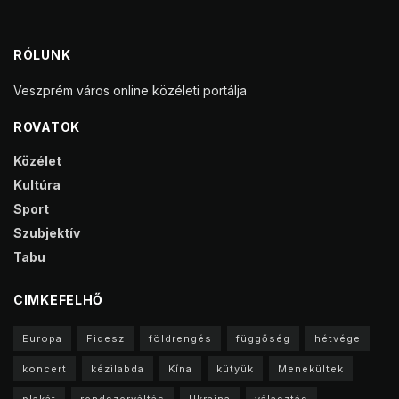
RÓLUNK
Veszprém város online közéleti portálja
ROVATOK
Közélet
Kultúra
Sport
Szubjektív
Tabu
CIMKEFELHŐ
Europa
Fidesz
földrengés
függőség
hétvége
koncert
kézilabda
Kína
kütyük
Menekültek
plakát
rendszerváltás
Ukrajna
választás