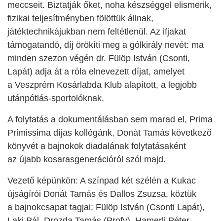
meccseit. B
i
ztatják őket, noha készséggel elismerik,
fizikai teljesítményben fölöttük állnak,
játéktechnikájukban nem feltétlenül. Az ifjakat
támogatandó, díj örökíti meg a gólkirály nevét: ma
minden szezon végén dr. Fülöp István (Csonti,
Lapát) adja át a róla elnevezett díjat, amelyet
a Veszprém Kosárlabda Klub alapított, a legjobb
utánpótlás-sportolóknak.
A folytatás a dokumentálásban sem marad el, Pr
i
ma
P
rimissima díjas kollégánk, Donát Tamás következő
könyvét a bajnokok diadalának folytatásaként
az újabb kosarasgenerációról szól majd.
Vezető
kép
ünkön
: A színpad két szélén a Kukac
újságírói Donát Tamás és Dallos Zsuzsa, köztük
a bajnokcsapat tagjai: Fülöp István (Csonti Lapát),
Laki Pál, Drozda Tamás (Profy), Hamerli Péter