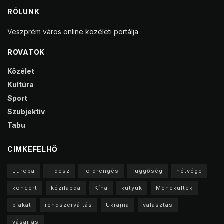
RÓLUNK
Veszprém város online közéleti portálja
ROVATOK
Közélet
Kultúra
Sport
Szubjektív
Tabu
CIMKEFELHŐ
Europa
Fidesz
földrengés
függőség
hétvége
koncert
kézilabda
Kína
kütyük
Menekültek
plakát
rendszerváltás
Ukrajna
választás
vásárlás