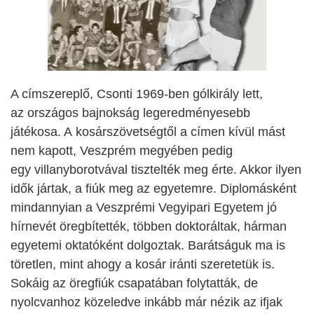
A címszereplő, Csonti 1969-ben gólkirály lett,
az országos bajnokság legeredményesebb
játékosa. A kosárszövetségtől a címen kívül mást
nem kapott, Veszprém megyében pedig
egy villanyborotvával tisztelték meg érte. Akkor ilyen
idők jártak, a fiúk meg az egyetemre. Diplomásként
mindannyian a Veszprémi Vegyipari Egyetem jó
hírnevét öregbítették, többen doktoráltak, hárman
egyetemi oktatóként dolgoztak. Barátságuk ma is
töretlen, mint ahogy a kosár iránti szeretetük is.
Sokáig az öregfiúk csapatában folytatták, de
nyolcvanhoz közeledve inkább már nézik az ifjak