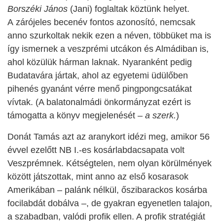
Borszéki János
(Jani) foglaltak köztünk helyet.
A zárójeles becenév fontos azonosító, nemcsak
anno szurkoltak nekik ezen a néven, többüket ma is
így ismernek a veszprémi utcákon és Almádiban is,
ahol közülük hárman laknak. Nyaranként pedig
Budatavára jártak, ahol az egyetemi üdülőben
pihenés gyanánt vérre menő pin
g
pongcsatákat
vívtak. (A balatonalmádi önkormányzat ezért is
támogatta a könyv megjelenését –
a
szerk.
)
Donát Tamás azt az aranykort idézi meg, amikor 56
évvel ezelőtt NB I.-es kosárlabdacsapata volt
Veszprémnek. Kétségtelen, nem olyan körülmények
között játszottak, mint anno az első kosarasok
Amerikában – palánk nélkül, őszibarackos kosárba
focilabdát dobálva –, de gyakran egyenetlen talajon,
a szabadban, valódi profik ellen. A profik stratégiát