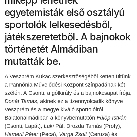
miképp lehetnek
egyetemisták első osztályú
sportolók lelkesedésből,
játékszeretetből. A bajnokok
történetét Almádiban
mutatták be.
A Veszprém Kukac szerkesztőségéből ketten ültünk
a Pannónia Művelődési Központ színpadának két
szélén. A Csonti, a gólkirály és a bajnokcsapat írója,
Donát Tamás
, akinek ez a tizennyolcadik könyve
Veszprém és a megye kiváló sportolóiról.
Balatonalmádiban a könyvbemutatón
Fülöp István
(Csonti, Lapát),
Laki
Pál, Drozda Tamás (Profy),
Hamerli Péter
(Peca),
Varga Zsolt
(Ceruza) és