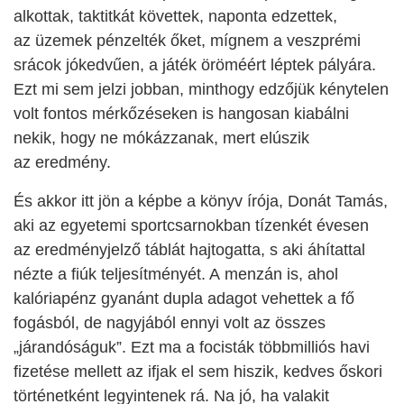
alkottak, taktitkát követtek, naponta edzettek,
az üzemek pénzelték őket, mígnem a veszprémi
srácok jókedvűen, a játék öröméért léptek pályára.
Ezt mi sem jelzi jobban, minthogy edzőjük kénytelen
volt fontos mérkőzéseken is hangosan kiabálni
nekik, hogy ne mókázzanak, mert elúszik
az eredmény.
És akkor itt jön a képbe a könyv írója, Donát Tamás,
aki az egyetemi sportcsarnokban tízenkét évesen
az eredményjelző táblát hajtogatta, s aki áhítattal
nézte a fiúk teljesítményét. A menzán is, ahol
kalóriapénz gyanánt dupla adagot vehettek a fő
fogásból, de nagyjából ennyi volt az összes
„járandóságuk”. Ezt ma a focisták többmilliós havi
fizetése mellett az ifjak el sem hiszik, kedves őskori
történetként legyintenek rá. Na jó, ha valakit