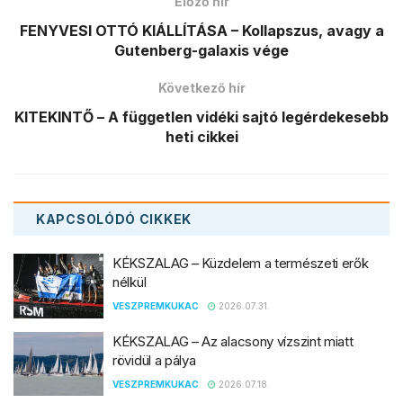
Előző hír
FENYVESI OTTÓ KIÁLLÍTÁSA – Kollapszus, avagy a
Gutenberg-galaxis vége
Következő hír
KITEKINTŐ – A független vidéki sajtó legérdekesebb
heti cikkei
KAPCSOLÓDÓ
CIKKEK
KÉKSZALAG – Küzdelem a természeti erők
nélkül
VESZPREMKUKAC
2026.07.31.
KÉKSZALAG – Az alacsony vízszint miatt
rövidül a pálya
VESZPREMKUKAC
2026.07.18.