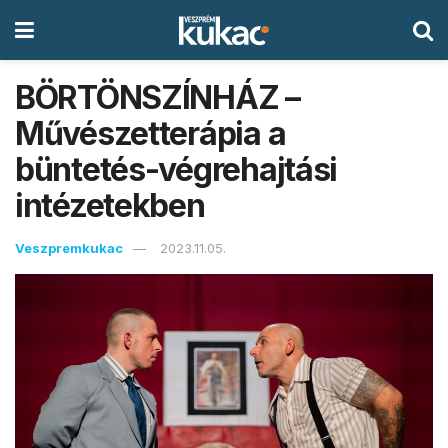
BÖRTÖNSZÍNHÁZ –
Művészetterápia a
büntetés-végrehajtási
intézetekben
Veszpremkukac
2023.11.05.