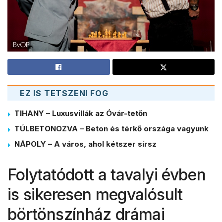
EZ IS TETSZENI FOG
TIHANY – Luxusvillák az Óvár-tetőn
TÚLBETONOZVA – Beton és térkő országa vagyunk
NÁPOLY – A város, ahol kétszer sírsz
Folytatódott a tavalyi évben
is sikeresen megvalósult
börtönszínház drámai