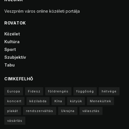
Veszprém város online közéleti portálja
ROVATOK
Közélet
Kultúra
Sport
Szubjektív
Tabu
CIMKEFELHŐ
Europa
Fidesz
földrengés
függőség
hétvége
koncert
kézilabda
Kína
kütyük
Menekültek
plakát
rendszerváltás
Ukrajna
választás
vásárlás