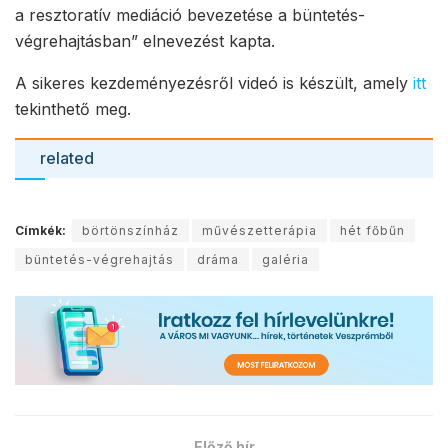
a resztoratív mediáció bevezetése a büntetés-
végrehajtásban” elnevezést kapta.
A sikeres kezdeményezésről videó is készült, amely
itt
tekinthető meg.
related
Címkék:
börtönszínház
művészetterápia
hét főbűn
büntetés-végrehajtás
dráma
galéria
Előző hír