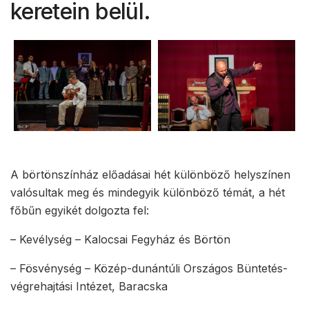
keretein belül.
A börtönszínház előadásai hét különböző helyszínen
valósultak meg és mindegyik különböző témát, a hét
főbűn egyikét dolgozta fel:
– Kevélység – Kalocsai Fegyház és Börtön
– Fösvénység – Közép-dunántúli Országos Büntetés-
végrehajtási Intézet, Baracska