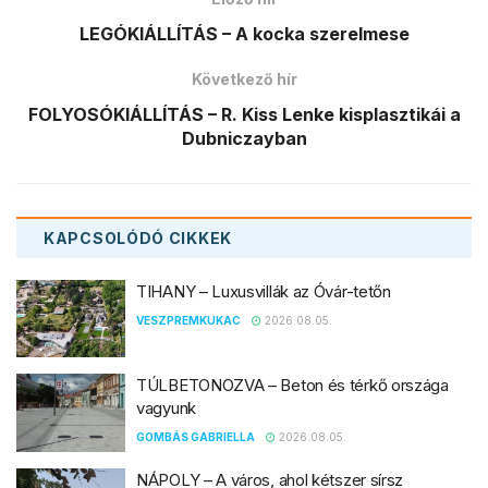
LEGÓKIÁLLÍTÁS – A kocka szerelmese
Következő hír
FOLYOSÓKIÁLLÍTÁS – R. Kiss Lenke kisplasztikái a
Dubniczayban
KAPCSOLÓDÓ
CIKKEK
TIHANY – Luxusvillák az Óvár-tetőn
VESZPREMKUKAC
2026.08.05.
TÚLBETONOZVA – Beton és térkő országa
vagyunk
GOMBÁS GABRIELLA
2026.08.05.
NÁPOLY – A város, ahol kétszer sírsz