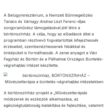
A Belügyminisztérium, a Nemzeti Bűnmegelőzési
Tanács és
Várnagy Andrea
Liszt Ferenc-díjas
zongoraművész támogatásával jött létre a
börtönszínház. A célja, hogy az előadások által a
programban résztvevő fogvatartottak kifejezhessék
érzéseiket, szembenézhessenek hibáikkal és
önképüket is formálhassák. A zenei anyagot a Váci
Fegyház és Börtön és a Pálhalmai Országos Büntetés-
végrehajtási Intézet készítette.
A börtönszínház-projekt a „Művészetterápiás
módszerek és eszközök alkalmazása, az
egészségtudatosság kialakítása és fejlesztése, valamint