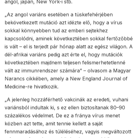
angol, japán, New York-i stb.
„Az angol variáns esetében a tüskefehérjében
bekövetkezett mutáció azt idézte elő, hogy a vírus
sokkal könnyebben tud az emberi sejtekhez
kapcsolódni, aminek következtében sokkal fertőzőbbé
is vált – el is terjedt pár hónap alatt az egész világon. A
dél-afrikai variáns pedig azt érte el, hogy mutációk
következtében majdnem teljesen felismerhetetlenné
vált az immunrendszer számára” – olvasom a Magyar
Narancs cikkében, amely a New England Journal of
Medicine-re hivatkozik.
„A jelenleg hozzáférhető vakcinák az eredeti, vuhani
variánsból indultak ki, s ez ellen biztosítanak 80–90
százalékos védelmet. De ez a fránya vírus menet
közben azt tette, amit tennie kellett a saját
fennmaradásához és túléléséhez, vagyis megváltozott