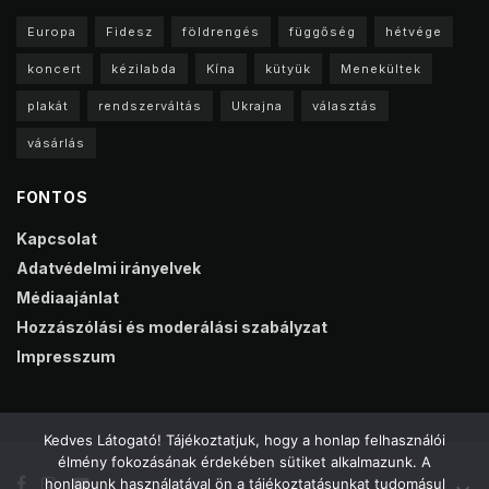
Europa
Fidesz
földrengés
függőség
hétvége
koncert
kézilabda
Kína
kütyük
Menekültek
plakát
rendszerváltás
Ukrajna
választás
vásárlás
FONTOS
Kapcsolat
Adatvédelmi irányelvek
Médiaajánlat
Hozzászólási és moderálási szabályzat
Impresszum
Kedves Látogató! Tájékoztatjuk, hogy a honlap felhasználói
élmény fokozásának érdekében sütiket alkalmazunk. A
honlapunk használatával ön a tájékoztatásunkat tudomásul