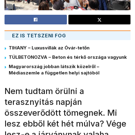
EZ IS TETSZENI FOG
TIHANY – Luxusvillák az Óvár-tetőn
TÚLBETONOZVA – Beton és térkő országa vagyunk
Magyarország jobban látszik közelről –
Médiaszemle a független helyi sajtóból
Nem tudtam örülni a
terasznyitás napján
összeverődött tömegnek. Mi
lesz ebből két hét múlva? Vége
lesz-e a járványnak valaha,