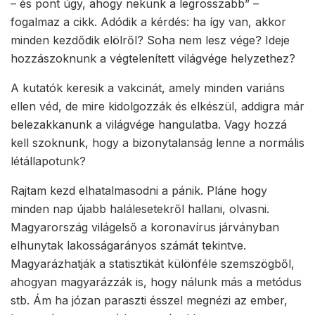
– és pont úgy, ahogy nekünk a legrosszabb” –
fogalmaz a cikk. Adódik a kérdés: ha így van, akkor
minden kezdődik elölről? Soha nem lesz vége? Ideje
hozzászoknunk a végtelenített világvége helyzethez?
A kutatók keresik a vakcinát, amely minden variáns
ellen véd, de mire kidolgozzák és elkészül, addigra már
belezakkanunk a világvége hangulatba. Vagy hozzá
kell szoknunk, hogy a bizonytalanság lenne a normális
létállapotunk?
Rajtam kezd elhatalmasodni a pánik. Pláne hogy
minden nap újabb halálesetekről hallani, olvasni.
Magyarország világelső a koronavírus járványban
elhunytak lakosságarányos számát tekintve.
Magyarázhatják a statisztikát különféle szemszögből,
ahogyan magyarázzák is, hogy nálunk más a metódus
stb. Ám ha józan paraszti ésszel megnézi az ember,