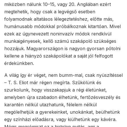
miközben nálunk 10–15, vagy 20. Angliában ezért
megtehetik, hogy csak a legvégső esetben
folyamodnak altatásos lélegeztetéshez, előtte más,
humánusabb módokkal próbálkoznak kitartóan. Mivel
ezek az úgynevezett noninvazív módok rendkívül
munkaigényesek, kellő számú szakápoló szükséges
hozzájuk. Magyarországon is nagyon gyorsan pótolni
kellene a hiányzó szakápolókat a saját jól felfogott
érdekünkben.
A világ így ér véget, nem bumm-mal, csak nyüszítéssel
– T. S. Eliot már régen megírta. Szűkölünk és
szurkolunk, hogy visszakapjuk a régi életünket,
amelyben újra szabadon élhetünk, fertőzésveszély és
karantén nélkül utazhatunk, félelem nélkül
megölelhetjük a gyerekeinket, unokánkat, beülhetünk
egy színházi előadásra, vagy kiülhetünk egy kávéra.
Mégis megrémiszt ez a hirtelen nyitás, ami a