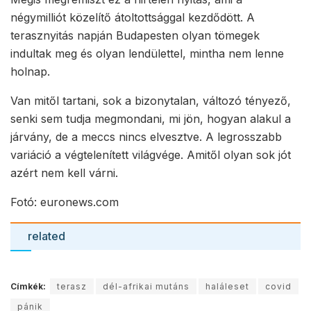
négymilliót közelítő átoltottsággal kezdődött. A
terasznyitás napján Budapesten olyan tömegek
indultak meg és olyan lendülettel, mintha nem lenne
holnap.
Van mitől tartani, sok a bizonytalan, változó tényező,
senki sem tudja megmondani, mi jön, hogyan alakul a
járvány, de a meccs nincs elvesztve. A legrosszabb
variáció a végtelenített világvége. Amitől olyan sok jót
azért nem kell várni.
Fotó: euronews.com
related
Címkék:
terasz
dél-afrikai mutáns
haláleset
covid
pánik