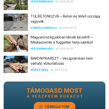
VESZPREMKUKAC
2026.08.05.
TÚLBETONOZVA – Beton és térkő országa
vagyunk
GOMBÁS GABRIELLA
2026.08.05.
Magyarország jobban látszik közelről –
Médiaszemle a független helyi sajtóból
VESZPREMKUKAC
2026.08.01.
BAKONYKARSZT – Veszprémben nem
várható vízkorlátozás
RÉVÉSZ ERIKA
2026.07.31.
TÁMOGASD MOST
A VESZPRÉM KUKACOT
TÁMOGATOM