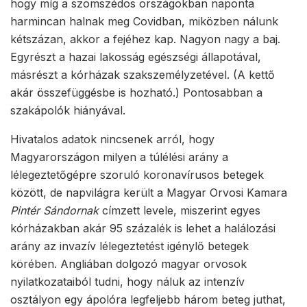
hogy míg a szomszédos országokban naponta
harmincan halnak meg Covidban, miközben nálunk
kétszázan, akkor a fejéhez kap. Nagyon nagy a baj.
Egyrészt a hazai lakosság egészségi állapotával,
másrészt a kórházak szakszemélyzetével. (A kettő
akár összefüggésbe is hozható.) Pontosabban a
szakápolók hiányával.
Hivatalos adatok nincsenek arról, hogy
Magyarországon milyen a túlélési arány a
lélegeztetőgépre szoruló koronavírusos betegek
között, de napvilágra került a Magyar Orvosi Kamara
Pintér Sándornak
címzett levele, miszerint egyes
kórházakban akár 95 százalék is lehet a halálozási
arány az invazív lélegeztetést igénylő betegek
körében. Angliában dolgozó magyar orvosok
nyilatkozataiból tudni, hogy náluk az intenzív
osztályon egy ápolóra legfeljebb három beteg juthat,