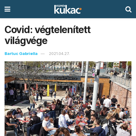
Covid: végtelenített
világvége
Bartuc Gabriella
2021.04.27.