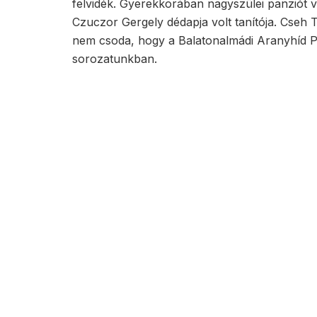
felvidék. Gyerekkorában nagyszülei panziót vit
Czuczor Gergely dédapja volt tanítója. Cseh 
nem csoda, hogy a Balatonalmádi Aranyhíd Po
sorozatunkban.