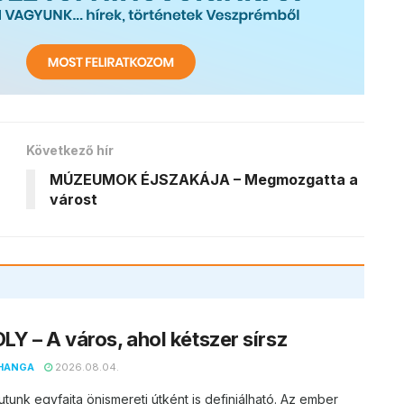
Következő hír
MÚZEUMOK ÉJSZAKÁJA – Megmozgatta a
várost
Y – A város, ahol kétszer sírsz
HANGA
2026.08.04.
utunk egyfajta önismereti útként is definiálható. Az ember