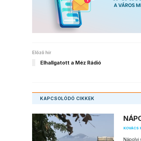
Előző hír
Elhallgatott a Méz Rádió
KAPCSOLÓDÓ
CIKKEK
NÁPOL
KOVÁCS 
Nápolyi 