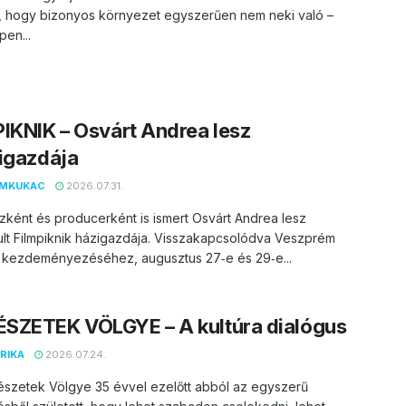
, hogy bizonyos környezet egyszerűen nem neki való –
en...
IKNIK – Osvárt Andrea lesz
igazdája
EMKUKAC
2026.07.31.
zként és producerként is ismert Osvárt Andrea lesz
lt Filmpiknik házigazdája. Visszakapcsolódva Veszprém
 kezdeményezéséhez, augusztus 27‑e és 29‑e...
SZETEK VÖLGYE – A kultúra dialógus
RIKA
2026.07.24.
észetek Völgye 35 évvel ezelőtt abból az egyszerű