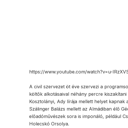
https://www.youtube.com/watch?v=u-IRzX
A civil szervezet öt éve szervezi a program
költők alkotásaival néhány percre kiszakítan
Kosztolányi, Ady lírája mellett helyet kapna
Szálinger Balázs mellett az Almádiban élő Gé
előadóművészek sora is imponáló, például Cs
Holecskó Orsolya.