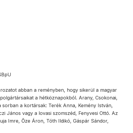
VSBpU
sorozatot abban a reményben, hogy sikerül a magyar
i polgártársaikat a hétköznapokból. Arany, Csokonai,
k a sorban a kortársak: Terék Anna, Kemény István,
czi János vagy a lovasi szomszéd, Fenyvesi Ottó. Az
uja Imre, Őze Áron, Tóth Ildikó, Gáspár Sándor,