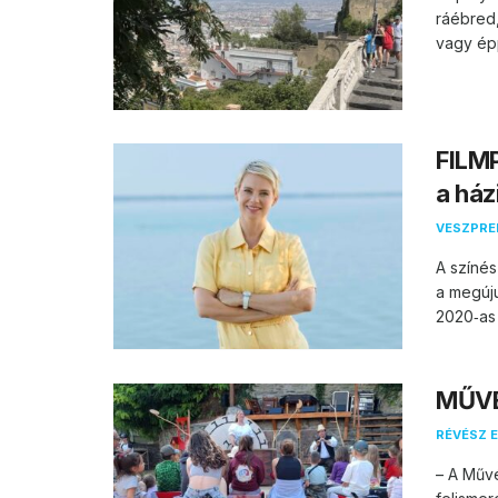
ráébred
vagy épp
FILMP
a ház
VESZPR
A színés
a megúju
2020‑as
MŰVÉ
RÉVÉSZ E
– A Műv