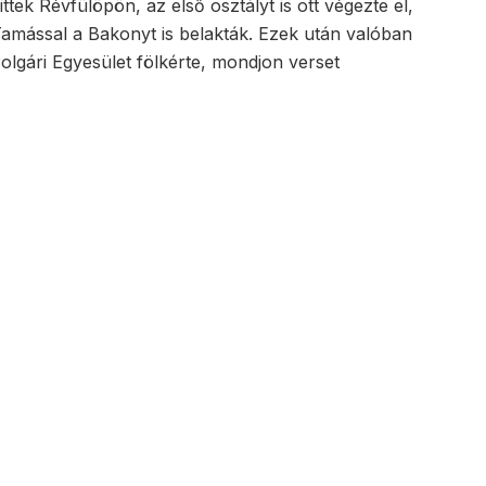
tek Révfülöpön, az első osztályt is ott végezte el,
Tamással a Bakonyt is belakták. Ezek után valóban
lgári Egyesület fölkérte, mondjon verset