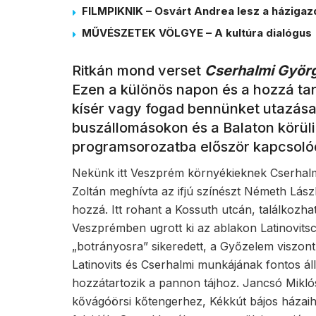
FILMPIKNIK – Osvárt Andrea lesz a házigaz
MŰVÉSZETEK VÖLGYE – A kultúra dialógus
Ritkán mond verset
Cserhalmi Györ
Ezen a különös napon és a hozzá tart
kísér vagy fogad bennünket utazása
buszállomásokon és a Balaton körüli
programsorozatba először kapcsoló
Nekünk itt Veszprém környékieknek Cserhalmi
Zoltán meghívta az ifjú színészt Németh Lás
hozzá. Itt rohant a Kossuth utcán, találkozh
Veszprémben ugrott ki az ablakon Latinovitsc
„botrányosra” sikeredett, a Győzelem viszont 
Latinovits és Cserhalmi munkájának fontos á
hozzátartozik a pannon tájhoz. Jancsó Miklós
kővágóörsi kőtengerhez, Kékkút bájos házaiho