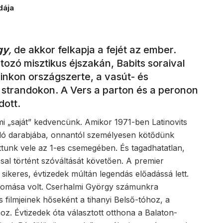
dája
gy
,
de akkor felkapja a fejét az ember.
ozó misztikus éjszakán, Babits soraival
inkon országszerte, a vasút- és
 strandokon. A Vers a parton és a peronon
dott.
 „saját” kedvencünk. Amikor 1971-ben Latinovits
zló darabjába, onnantól személyesen kötődünk
attunk vele az 1-es csemegében. És tagadhatatlan,
sal történt szóváltását követően. A premier
sikeres, évtizedek múltán legendás előadássá lett.
llomása volt. Cserhalmi György számunkra
 filmjeinek hőseként a tihanyi Belső-tóhoz, a
z. Évtizedek óta választott otthona a Balaton-