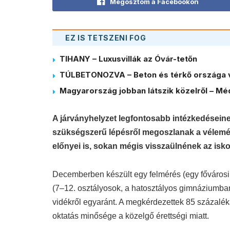
Megosztom a Facebookon
EZ IS TETSZENI FOG
TIHANY – Luxusvillák az Óvár-tetőn
TÚLBETONOZVA – Beton és térkő országa 
Magyarország jobban látszik közelről – Méd
A járványhelyzet legfontosabb intézkedéseinek
szükségszerű lépésről megoszlanak a vélemén
előnyei is, sokan mégis visszaülnének az isk
Decemberben készült egy felmérés (egy fővárosi d
(7–12. osztályosok, a hatosztályos gimnáziumban
vidékről egyaránt. A megkérdezettek 85 százaléka
oktatás minősége a közelgő érettségi miatt.