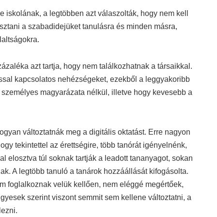
ne iskolának, a legtöbben azt válaszolták, hogy nem kell
osztani a szabadidejüket tanulásra és minden másra,
laltságokra.
zaléka azt tartja, hogy nem találkozhatnak a társaikkal.
ással kapcsolatos nehézségeket, ezekből a leggyakoribb
 személyes magyarázata nélkül, illetve hogy kevesebb a
hogyan változtatnák meg a digitális oktatást. Erre nagyon
ogy tekintettel az érettségire, több tanórát igényelnénk,
l elosztva túl soknak tartják a leadott tananyagot, sokan
. A legtöbb tanuló a tanárok hozzáállását kifogásolta.
nem foglalkoznak velük kellően, nem eléggé megértőek,
yesek szerint viszont semmit sem kellene változtatni, a
lezni.