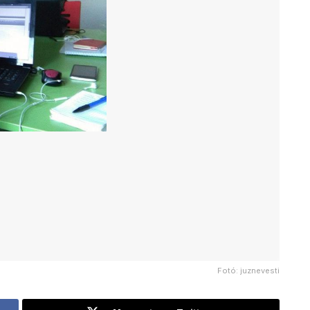
Fotó: juznevesti