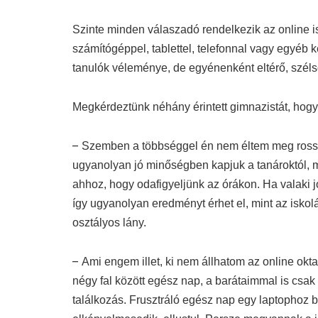
Szinte minden válaszadó rendelkezik az online is
számítógéppel, tablettel, telefonnal vagy egyéb k
tanulók véleménye, de egyénenként eltérő, szél
Megkérdeztünk néhány érintett gimnazistát, hogyan
–
Szemben a többséggel én nem éltem meg rosszu
ugyanolyan jó minőségben kapjuk a tanároktól, min
ahhoz, hogy odafigyeljünk az órákon. Ha valaki jo
így ugyanolyan eredményt érhet el, mint az iskol
osztályos lány.
–
Ami engem illet, ki nem állhatom az online oktat
négy fal között egész nap, a barátaimmal is csak
találkozás. Frusztráló egész nap egy laptophoz be