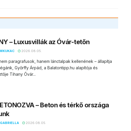
Y – Luxusvillák az Óvár-tetőn
EMKUKAC
2026.08.05.
nem paragrafusok, hanem lánctalpak kellenének – állapítja
égánk, Győrffy Árpád, a Balatontipp.hu alapítója és
tője Tihany Óvár...
ETONOZVA – Beton és térkő országa
unk
GABRIELLA
2026.08.05.