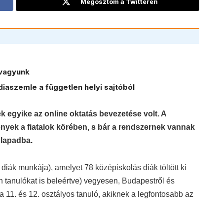
Megosztom a Twitteren
vagyunk
iaszemle a független helyi sajtóból
 egyike az online oktatás bevezetése volt. A
yek a fiatalok körében, s bár a rendszernek vannak
olapadba.
iák munkája), amelyet 78 középiskolás diák töltött ki
 tanulókat is beleértve) vegyesen, Budapestről és
 11. és 12. osztályos tanuló, akiknek a legfontosabb az