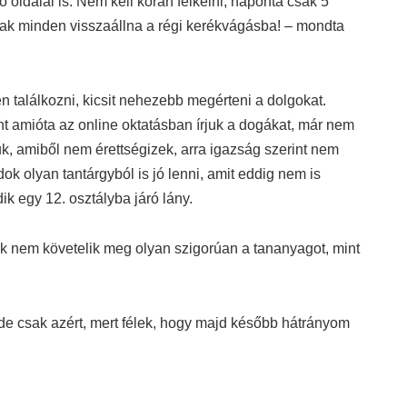
 oldalai is. Nem kell korán felkelni, naponta csak 5
sak minden visszaállna a régi kerékvágásba! – mondta
 találkozni, kicsit nehezebb megérteni a dolgokat.
t amióta az online oktatásban írjuk a dogákat, már nem
amiből nem érettségizek, arra igazság szerint nem
dok olyan tantárgyból is jó lenni, amit eddig nem is
ik egy 12. osztályba járó lány.
rok nem követelik meg olyan szigorúan a tananyagot, mint
de csak azért, mert félek, hogy majd később hátrányom