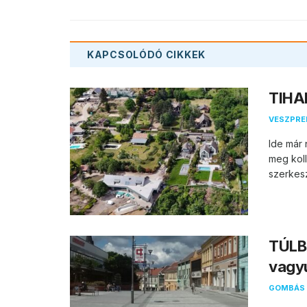
KAPCSOLÓDÓ
CIKKEK
TIHAN
VESZPR
Ide már 
meg koll
szerkesz
TÚLB
vagy
GOMBÁS 