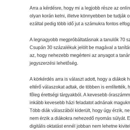
Arra a kérdésre, hogy mi a legjobb része az onli
olyan korán kelni, illetve könnyebben be tudják 
ezáltal pedig több idő jut a számukra fontos elfog
A legnagyobb megpróbáltatásnak a tanulók 70 szá
Csupán 30 százalékuk jelölt be magával a tanít
az, hogy nehezebb megérteni az anyagot a tanár
jegyszerzési lehetőség.
A körkérdés arra is választ adott, hogy a diákok 
eltérő válaszokat adtak, de többen is említették, h
főleg érettségi tárgyakból. A kevesebb óraszámma
inkább kevesebb házi feladatot adnának maguknak
Több diák válaszából kiderült, hogy úgy érzik, 
nem érzik a diákokra nehezedő nyomás súlyát. Eg
digitális oktatást ennél jobban nem lehetne kivite