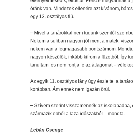
elkényelmesedik, ellustul. Persze megvannak a jó
óránk van. Mindezek ellenére azt kívánom, bárc
egy 12. osztályos fiú.
–
Mivel a tanárokkal nem tudunk szemtől szemben
Nekem a suliban nagyon jól ment a matek, viszon
nekem van a legmagasabb pontszámom. Mondjuk, 
nagyon készülök, inkább kiírom a füzetből. Így tu
tanultam, és nem rontja le az átlagomat – véleked
Az egyik 11. osztályos lány úgy észlelte, a taná
korábban. Ám ennek nem igazán örül.
–
Szívem szerint visszamennék az iskolapadba, 
származik ebből a laza időszakból – mondta.
Lebán Csenge