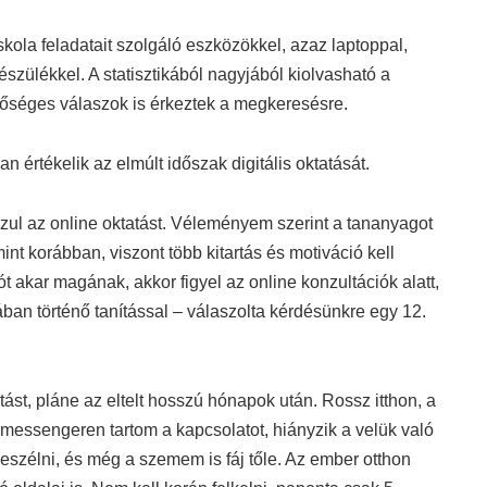
kola feladatait szolgáló eszközökkel, azaz laptoppal,
észülékkel. A statisztikából nagyjából kiolvasható a
sőséges válaszok is érkeztek a megkeresésre.
 értékelik az elmúlt időszak digitális oktatását.
l az online oktatást. Véleményem szerint a tananyagot
t korábban, viszont több kitartás és motiváció kell
́t akar magának, akkor figyel az online konzultációk alatt,
ában történő tanítással – válaszolta kérdésünkre egy 12.
ást, pláne az eltelt hosszú hónapok után. Rossz itthon, a
 messengeren tartom a kapcsolatot, hiányzik a velük való
szélni, és még a szemem is fáj tőle. Az ember otthon