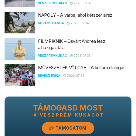
VESZPREMKUKAC
2026.08.07.
NÁPOLY – A város, ahol kétszer sírsz
KOVÁCS HANGA
2026.08.04.
FILMPIKNIK – Osvárt Andrea lesz
a házigazdája
VESZPREMKUKAC
2026.07.31.
MŰVÉSZETEK VÖLGYE – A kultúra dialógus
RÉVÉSZ ERIKA
2026.07.24.
TÁMOGASD MOST
A VESZPRÉM KUKACOT
TÁMOGATOM