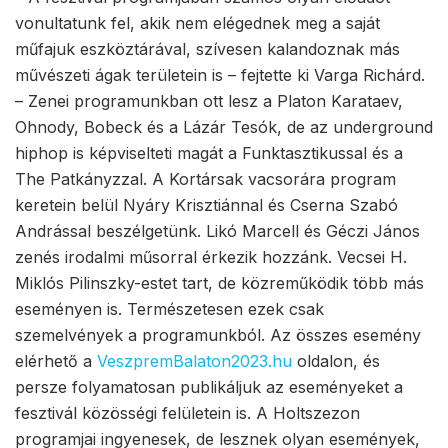
vonultatunk fel, akik nem elégednek meg a saját
műfajuk eszköztárával, szívesen kalandoznak más
művészeti ágak területein is – fejtette ki Varga Richárd.
– Zenei programunkban ott lesz a Platon Karataev,
Ohnody, Bobeck és a Lázár Tesók, de az underground
hiphop is képviselteti magát a Funktasztikussal és a
The Patkányzzal. A Kortársak vacsorára program
keretein belül Nyáry Krisztiánnal és Cserna Szabó
Andrással beszélgetünk. Likó Marcell és Géczi János
zenés irodalmi műsorral érkezik hozzánk. Vecsei H.
Miklós Pilinszky-estet tart, de közreműködik több más
eseményen is. Természetesen ezek csak
szemelvények a programunkból. Az összes esemény
elérhető a
VeszpremBalaton2023.hu
oldalon, és
persze folyamatosan publikáljuk az eseményeket a
fesztivál közösségi felületein is. A Holtszezon
programjai ingyenesek, de lesznek olyan események,