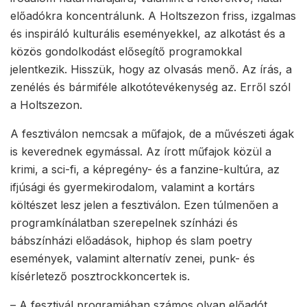
előadókra koncentrálunk. A Holtszezon friss, izgalmas
és inspiráló kulturális eseményekkel, az alkotást és a
közös gondolkodást elősegítő programokkal
jelentkezik. Hisszük, hogy az olvasás menő. Az írás, a
zenélés és bármiféle alkotótevékenység az. Erről szól
a Holtszezon.
A fesztiválon nemcsak a műfajok, de a művészeti ágak
is keverednek egymással. Az írott műfajok közül a
krimi, a sci-fi, a képregény- és a fanzine-kultúra, az
ifjúsági és gyermekirodalom, valamint a kortárs
költészet lesz jelen a fesztiválon. Ezen túlmenően a
programkínálatban szerepelnek színházi és
bábszínházi előadások, hiphop és slam poetry
események, valamint alternatív zenei, punk- és
kísérletező posztrockkoncertek is.
– A fesztivál programjában számos olyan előadót