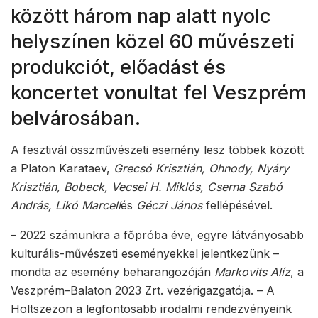
között három nap alatt nyolc
helyszínen közel 60 művészeti
produkciót, előadást és
koncertet vonultat fel Veszprém
belvárosában.
A fesztivál összművészeti esemény lesz többek között
a Platon Karataev,
Grecsó Krisztián, Ohnody, Nyáry
Krisztián, Bobeck, Vecsei H. Miklós, Cserna Szabó
András
, Likó Marc
ell
és
Géczi János
fellépésével.
– 2022 számunkra a főpróba éve, egyre látványosabb
kulturális-művészeti eseményekkel jelentkezünk –
mondta az esemény beharangozóján
Markovits Alíz
, a
Veszprém–Balaton 2023 Zrt. vezérigazgatója. – A
Holtszezon a legfontosabb irodalmi rendezvényeink