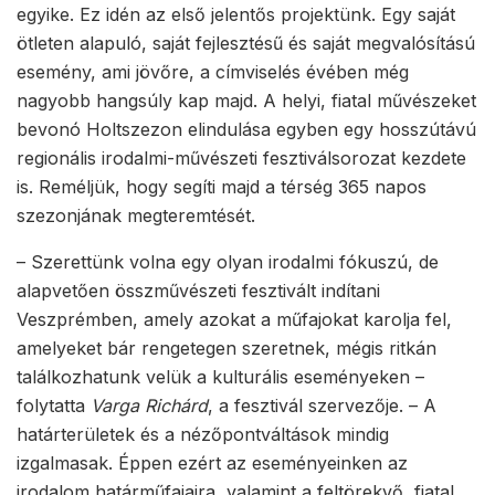
egyike. Ez idén az első jelentős projektünk. Egy saját
ötleten alapuló, saját fejlesztésű és saját megvalósítású
esemény, ami jövőre, a címviselés évében még
nagyobb hangsúly kap majd. A helyi, fiatal művészeket
bevonó Holtszezon elindulása egyben egy hosszútávú
regionális irodalmi-művészeti fesztiválsorozat kezdete
is. Reméljük, hogy segíti majd a térség 365 napos
szezonjának megteremtését.
– Szerettünk volna egy olyan irodalmi fókuszú, de
alapvetően összművészeti fesztivált indítani
Veszprémben, amely azokat a műfajokat karolja fel,
amelyeket bár rengetegen szeretnek, mégis ritkán
találkozhatunk velük a kulturális eseményeken –
folytatta
Varga Richárd
, a fesztivál szervezője. – A
határterületek és a nézőpontváltások mindig
izgalmasak. Éppen ezért az eseményeinken az
irodalom határműfajaira, valamint a feltörekvő, fiatal