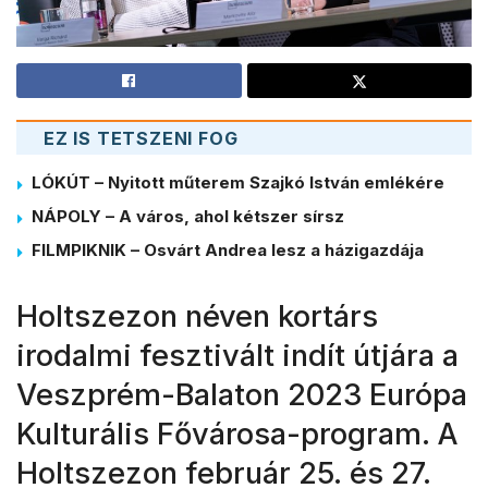
EZ IS TETSZENI FOG
LÓKÚT – Nyitott műterem Szajkó István emlékére
NÁPOLY – A város, ahol kétszer sírsz
FILMPIKNIK – Osvárt Andrea lesz a házigazdája
Holtszezon néven kortárs
irodalmi fesztivált indít útjára a
Veszprém-Balaton 2023 Európa
Kulturális Fővárosa-program. A
Holtszezon február 25. és 27.