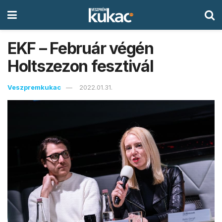
EKF – Február végén
Holtszezon fesztivál
Veszpremkukac
2022.01.31.