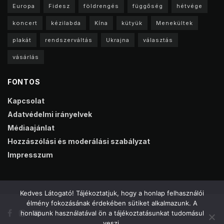
Europa
Fidesz
földrengés
függőség
hétvége
koncert
kézilabda
Kína
kütyük
Menekültek
plakát
rendszerváltás
Ukrajna
választás
vásárlás
FONTOS
Kapcsolat
Adatvédelmi irányelvek
Médiaajánlat
Hozzászólási és moderálási szabályzat
Impresszum
Kedves Látogató! Tájékoztatjuk, hogy a honlap felhasználói
élmény fokozásának érdekében sütiket alkalmazunk. A
honlapunk használatával ön a tájékoztatásunkat tudomásul
veszi.