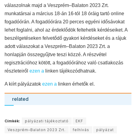
válaszolnak majd
a Veszprém
–
Balaton 2023 Zrt.
munkatársai a
március 18-án
16-tól 18 óráig
tartó
online
fogadóórán. A fogadóórára 20 perces egyéni idősávokat
lehet foglalni, ahol az érdeklődök feltehetik kérdéseiket. A
beszélgetéseken felvetődő gyakori kérdéseket és a rájuk
adott válaszokat a Veszprém
–
Balaton 2023 Zrt. a
honlapján összegyűjtve teszi közzé. A részvétel
regisztrációhoz kötött, a fogadóórához való csatlakozás
részleteiről
ezen a
linken tájékozódhatnak.
A kiírt pályázatok
ezen a
linken érhet
ők el.
related
Címkék:
pályázati tájékoztató
EKF
Veszprém–Balaton 2023 Zrt.
felhívás
pályázat