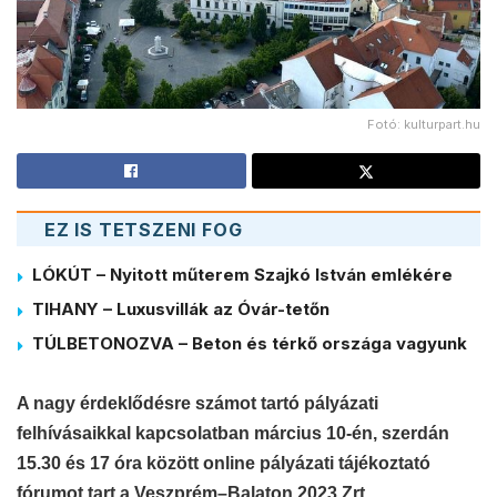
Fotó: kulturpart.hu
EZ IS TETSZENI FOG
LÓKÚT – Nyitott műterem Szajkó István emlékére
TIHANY – Luxusvillák az Óvár-tetőn
TÚLBETONOZVA – Beton és térkő országa vagyunk
A nagy érdeklődésre számot tartó pályázati
felhívásaikkal kapcsolatban március 10-én,
szerdán
15.30 és 17 óra között online pályázati tájékoztató
fórumot tart a Veszprém
–
Balaton 2023 Zrt.