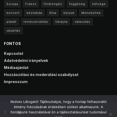
Europa
Fidesz
földrengés
függőség
hétvége
koncert
kézilabda
Kína
kütyük
Menekültek
plakát
rendszerváltás
Ukrajna
választás
vásárlás
FONTOS
Kapcsolat
Adatvédelmi irányelvek
Médiaajánlat
Hozzászólási és moderálási szabályzat
Impresszum
Kedves Látogató! Tájékoztatjuk, hogy a honlap felhasználói
élmény fokozásának érdekében sütiket alkalmazunk. A
honlapunk használatával ön a tájékoztatásunkat tudomásul