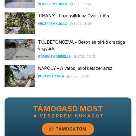
VESZPREMKUKAC
2026.08.07.
TIHANY – Luxusvillák az Óvár-tetőn
VESZPREMKUKAC
2026.08.05.
TÚLBETONOZVA – Beton és térkő országa
vagyunk
GOMBÁS GABRIELLA
2026.08.05.
NÁPOLY – A város, ahol kétszer sírsz
KOVÁCS HANGA
2026.08.04.
TÁMOGASD MOST
A VESZPRÉM KUKACOT
TÁMOGATOM