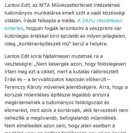
Lantos Edit
, az MTA Művészettörténeti Intézetének
tudományos munkatársa emelt szót a saját közösségi
oldalán. Írását felkapta a média.
A 24.hu részletesen
ismerteti
, hogyan fogják lerombolni a veszprémi vár
különleges értékkel bíró épületét és milyen jellegtelen,
rideg „konténerépítészeti mű” kerül a helyére.
Lantos Edit sorai fájdalmasan mutatnak rá a
veszteségre: „Nem kesergek azon, hogy fölöslegesen
írtam meg ezt a cikket, mert a kutatás ráébresztett
Erdei és – a tervváltozatok kapcsán előkerült –
Ferenczy Károly műveinek jelentőségére. Arra, hogy a
korszak műemlékes építészei legalább annyira
megérdemelnék a tudományos feldolgozást és
elismerést, mint azok a kortársaik, akik tervezését nem
nehezítik a megóvandó, befoglalandó műemlékek.
Nem elmélkedek azon sem, hogy jelen esetben a