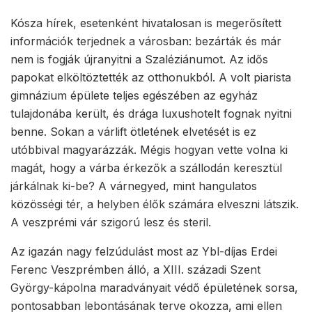
Kósza hírek, esetenként hivatalosan is megerősített
információk terjednek a városban: bezárták és már
nem is fogják újranyitni a Szaléziánumot. Az idős
papokat elköltöztették az otthonukból. A volt piarista
gimnázium épülete teljes egészében az egyház
tulajdonába került, és drága luxushotelt fognak nyitni
benne. Sokan a várlift ötletének elvetését is ez
utóbbival magyarázzák. Mégis hogyan vette volna ki
magát, hogy a várba érkezők a szállodán keresztül
járkálnak ki-be? A várnegyed, mint hangulatos
közösségi tér, a helyben élők számára elveszni látszik.
A veszprémi vár szigorú lesz és steril.
Az igazán nagy felzúdulást most az Ybl-díjas Erdei
Ferenc Veszprémben álló, a XIII. századi Szent
György-kápolna maradványait védő épületének sorsa,
pontosabban lebontásának terve okozza, ami ellen