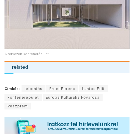
A tervezett konténerépület
related
Címkék:
lebontás
Erdei Ferenc
Lantos Edit
konténerépület
Európa Kulturális Fővárosa
Veszprém