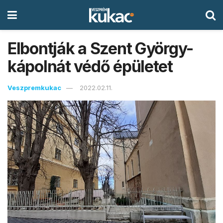
Elbontják a Szent György-
kápolnát védő épületet
Veszpremkukac
2022.02.11.