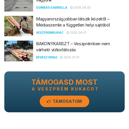
GOMBÁS GABRIELLA
2026.08.05.
Magyarország jobban látszik közelről –
Médiaszemle a független helyi sajtóból
VESZPREMKUKAC
2026.08.01.
BAKONYKARSZT – Veszprémben nem
várható vízkorlátozás
RÉVÉSZ ERIKA
2026.07.31.
TÁMOGASD MOST
A VESZPRÉM KUKACOT
TÁMOGATOM