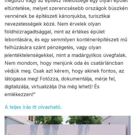
megbízó vagy az építész felelőssége egy olyan épület
eltüntetése, melyet szerencsésebb országok büszkén
vennének be építészeti kánonjukba, turisztikai
nevezetességeik közé. Nem érvelek olyan
földhözragadtsággal, mint az értékes épület
lebontására, és egy semmilyen konténerépítészeti mű
felhúzására szánt pénzégetés, vagy olyan
jelentéktelenségekkel, mint a madárgyilkos üvegfalak.
Nem mondom, hogy menjünk oda és csatárláncban
védjük meg. Csak azt kérem, hogy akinek fontos, az
látogassa meg! Fotózza, dokumentálja, mérje fel,
digitalizálja, virtualizálja (ha még lehet)! És
emlékezzen!”
A teljes írás itt olvasható.