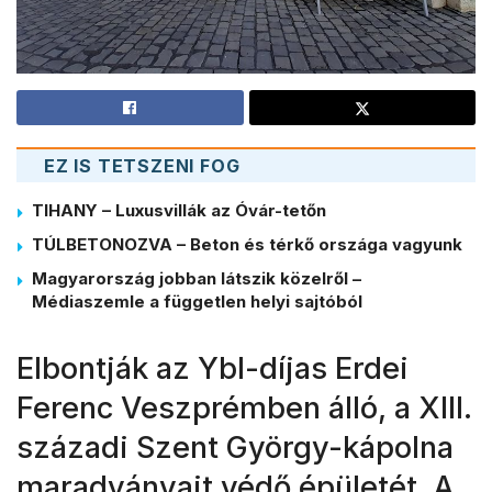
EZ IS TETSZENI FOG
TIHANY – Luxusvillák az Óvár-tetőn
TÚLBETONOZVA – Beton és térkő országa vagyunk
Magyarország jobban látszik közelről –
Médiaszemle a független helyi sajtóból
Elbontják az Ybl-díjas Erdei
Ferenc Veszprémben álló, a XIII.
századi Szent György-kápolna
maradványait védő épületét. A