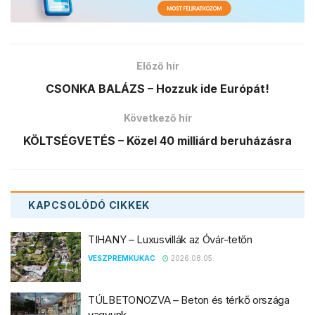
Előző hír
CSONKA BALÁZS – Hozzuk ide Európát!
Következő hír
KÖLTSÉGVETÉS – Közel 40 milliárd beruházásra
KAPCSOLÓDÓ
CIKKEK
TIHANY – Luxusvillák az Óvár-tetőn
VESZPREMKUKAC
2026.08.05.
TÚLBETONOZVA – Beton és térkő országa
vagyunk