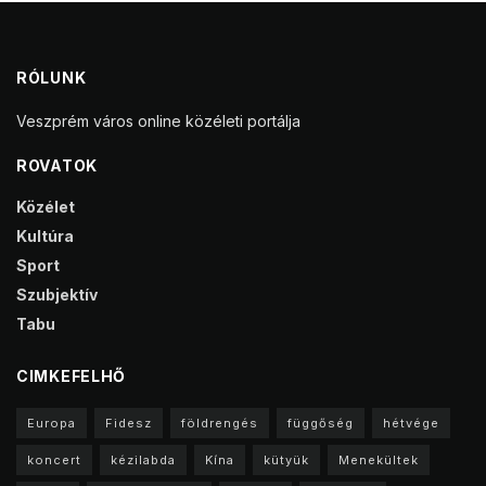
RÓLUNK
Veszprém város online közéleti portálja
ROVATOK
Közélet
Kultúra
Sport
Szubjektív
Tabu
CIMKEFELHŐ
Europa
Fidesz
földrengés
függőség
hétvége
koncert
kézilabda
Kína
kütyük
Menekültek