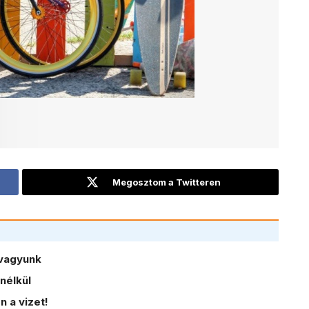
Megosztom a Twitteren
vagyunk
nélkül
 a vizet!