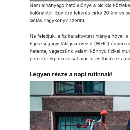
Nem elhanyagolható előnye a biciklis közlek
kalóriáktól. Egy óra tekerés cirka 20 km-es 
diétás nagykönyv szerint.
Ne feledjük, a fizikai aktivitást hiánya növel
Egészségügyi Világszervezet (WHO) éppen ezé
hetente, végezzünk valami könnyű fizikai mun
perc kerékpározással már teljesíthető ez a cé
Legyen része a napi rutinnak!