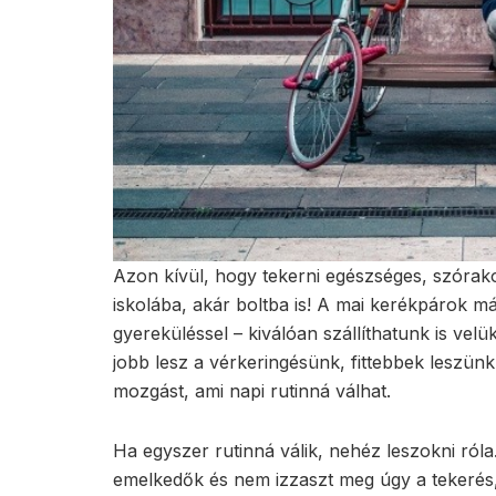
Azon kívül, hogy tekerni egészséges, szórako
iskolába, akár boltba is! A mai kerékpárok m
gyereküléssel – kiválóan szállíthatunk is vel
jobb lesz a vérkeringésünk, fittebbek leszünk.
mozgást, ami napi rutinná válhat.
Ha egyszer rutinná válik, nehéz leszokni ró
emelkedők és nem izzaszt meg úgy a tekerés