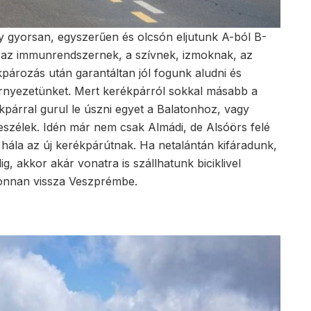
y gyorsan, egyszerűen és olcsón eljutunk A-ból B-
sz az immunrendszernek, a szívnek, izmoknak, az
ékpározás után garantáltan jól fogunk aludni és
rnyezetünket. Mert kerékpárról sokkal másabb a
kpárral gurul le úszni egyet a Balatonhoz, vagy
beszélek. Idén már nem csak Almádi, de Alsóörs felé
hála az új kerékpárútnak. Ha netalántán kifáradunk,
, akkor akár vonatra is szállhatunk biciklivel
 onnan vissza Veszprémbe.