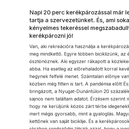
Napi 20 perc kerékpározással már le
tartja a szervezetünket. És, ami sok
kényelmes tekeréssel megszabadulha
kerékpározni jó!
Van, aki rekreációra használja a kerékpároz
meg mindkettő. Egyre többen biciklizünk, az 
ösztönöznek. Aki egyszer rákapott a közlek
abba. Ha esetleg az előrehaladott korral kev
hegynek felfelé menet. Számtalan előnye van,
közben még fitten is tart. A pandémia előtt
bringázott, a Nyugat-Dunántúlon 20 százalék
sajnos nem találtam adatot. Érzésem szerint 
hogy ne kerüljünk közös zárt térbe idegenekk
mert mégis gyorsabb, mint a gyaloglás. Ma
kettőnek van saját biciklije. És a kerékpáros
részben rendeződni látszik azzal, hogy a jo