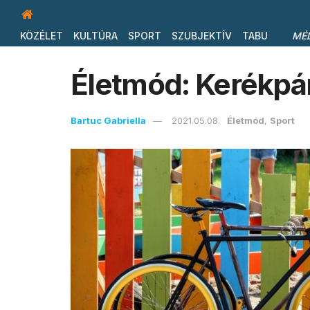
KÖZÉLET
KULTÚRA
SPORT
SZUBJEKTÍV
TABU
MÉ
Életmód: Kerékpár
Bartuc Gabriella
2021.05.08.
Életmód
,
Sport