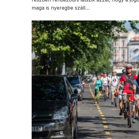
maga is nyeregbe száll…