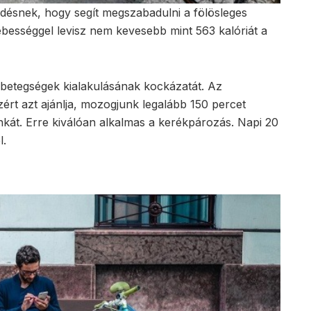
edésnek, hogy segít megszabadulni a fölösleges
sebességgel levisz nem kevesebb mint 563 kalóriát a
i a betegségek kialakulásának kockázatát. Az
rt azt ajánlja, mozogjunk legalább 150 percet
kát. Erre kiválóan alkalmas a kerékpározás. Napi 20
l.