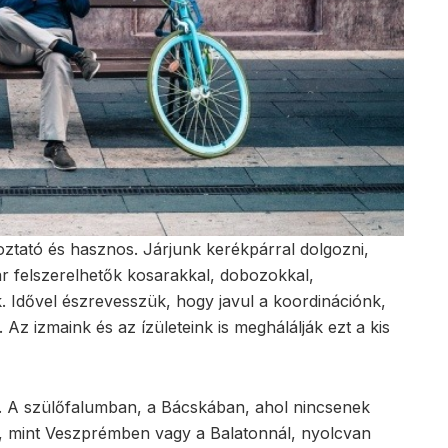
ztató és hasznos. Járjunk kerékpárral dolgozni,
ár felszerelhetők kosarakkal, dobozokkal,
ük. Idővel észrevesszük, hogy javul a koordinációnk,
 Az izmaink és az ízületeink is meghálálják ezt a kis
la. A szülőfalumban, a Bácskában, ahol nincsenek
, mint Veszprémben vagy a Balatonnál, nyolcvan