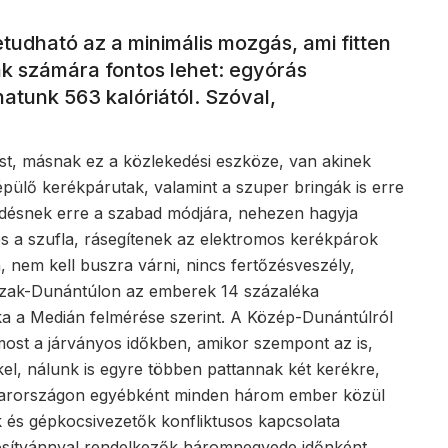
tudható az a minimális mozgás, ami fitten
ak számára fontos lehet: egyórás
tunk 563 kalóriától. Szóval,
ást, másnak ez a közlekedési eszköze, van akinek
épülő kerékpárutak, valamint a szuper bringák is erre
edésnek erre a szabad módjára, nehezen hagyja
és a szufla, rásegítenek az elektromos kerékpárok
 nem kell buszra várni, nincs fertőzésveszély,
 Észak-Dunántúlon az emberek 14 százaléka
a a Medián felmérése szerint. A Közép-Dunántúlról
most a járványos időkben, amikor szempont az is,
el, nálunk is egyre többen pattannak két kerékre,
gyarországon egyébként minden három ember közül
ok és gépkocsivezetők konfliktusos kapcsolata
gosítvánnyal rendelkezők háromnegyede időnként