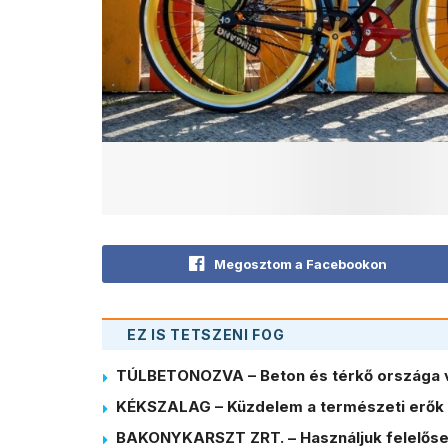
Megosztom a Facebookon
EZ IS TETSZENI FOG
TÚLBETONOZVA – Beton és térkő országa 
KÉKSZALAG – Küzdelem a természeti erők 
BAKONYKARSZT ZRT. – Használjuk felelősen