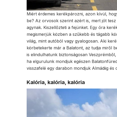
Miért érdemes kerékpározni, azon kívül, hog
be? Az orvosok szerint azért is, mert jót te
agynak. Kiszellőzteti a fejünket. Egy óra ker
megismerjük közben a szűkebb és tágabb kö
világ, mint autóból vagy gyalogosan. Aki keré
körbetekerte már a Balatont, az tudja miről 
is elindulhatunk biztonságosan Veszprémből, 
ha elgurulunk mondjuk egészen Balatonfüredig
visszafelé egy darabon mondjuk Almádiig és
Kalória, kalória, kalória