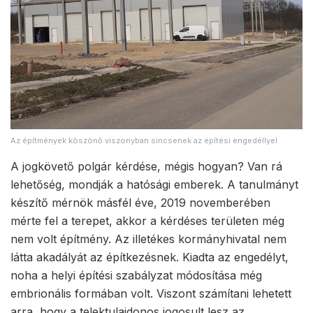
Az építmények köszönő viszonyban sincsenek az építési engedéllyel
A jogkövető polgár kérdése, mégis hogyan? Van rá
lehetőség, mondják a hatósági emberek. A tanulmányt
készítő mérnök másfél éve, 2019 novemberében
mérte fel a terepet, akkor a kérdéses területen még
nem volt építmény. Az illetékes kormányhivatal nem
látta akadályát az építkezésnek. Kiadta az engedélyt,
noha a helyi építési szabályzat módosítása még
embrionális formában volt. Viszont számítani lehetett
arra, hogy a telektulajdonos jogosult lesz az