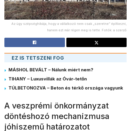
Az ügy szépséghibája, hogy a vállalkozó nem csak „szeretne” építkezni,
hanem ezt már régen meg is tette. Fotók: a szerző
EZ IS TETSZENI FOG
MÁSHOL BEVÁLT – Nálunk miért nem?
TIHANY – Luxusvillák az Óvár-tetőn
TÚLBETONOZVA – Beton és térkő országa vagyunk
A veszprémi önkormányzat
döntéshozó mechanizmusa
jóhiszemű határozatot