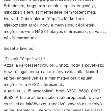
Érthetetlen, hogy miért adtak ki építési engedélyt,
miközben a terület mentesítése nem történt meg.
Horváth Gábor akkori főépítésztől kértünk
tájékoztatást arról, hogy a megvalósult épületek
megfelelnek-e a HÉSZ hatályos előírásainak, de válasz
nélkül maradtunk.
Idézet a levélből:
„Tisztelt Főépítész Úr!
Azzal a kérdéssel fordulok Önhöz, hogy a következő
hrsz.-ú ingatlanokra a kormányhivatal által kiadott
építési engedélyek és a már megvalósult épület
megfelel-e a HÉSZ előírásainak.
A terület Lk-15 besorolású: hrsz. 8689, 8690, 8691,
8692. A felsorolt területeken raktárépítések folynak,
és mivel ez lakóövezet, rendkívül zavaró az itt folyó
építési forgalom… Kérem, hogy személyes bejárással