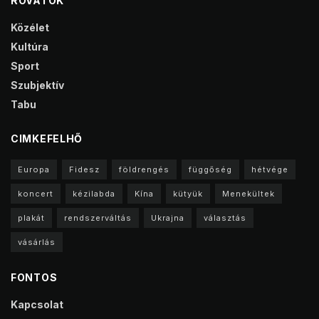
ROVATOK
Közélet
Kultúra
Sport
Szubjektív
Tabu
CIMKEFELHŐ
Europa
Fidesz
földrengés
függőség
hétvége
koncert
kézilabda
Kína
kütyük
Menekültek
plakát
rendszerváltás
Ukrajna
választás
vásárlás
FONTOS
Kapcsolat