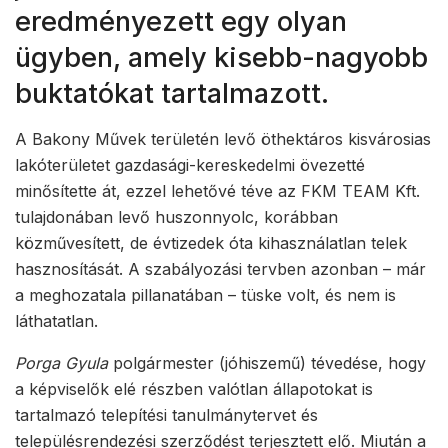
eredményezett egy olyan
ügyben, amely kisebb-nagyobb
buktatókat tartalmazott.
A Bakony Művek területén levő öthektáros kisvárosias
lakóterületet gazdasági-kereskedelmi övezetté
minősítette át, ezzel lehetővé téve az FKM TEAM Kft.
tulajdonában levő huszonnyolc, korábban
közművesített, de évtizedek óta kihasználatlan telek
hasznosítását. A szabályozási tervben azonban – már
a meghozatala pillanatában – tüske volt, és nem is
láthatatlan.
Porga Gyula
polgármester (jóhiszemű) tévedése, hogy
a képviselők elé részben valótlan állapotokat is
tartalmazó telepítési tanulmánytervet és
településrendezési szerződést terjesztett elő. Miután a