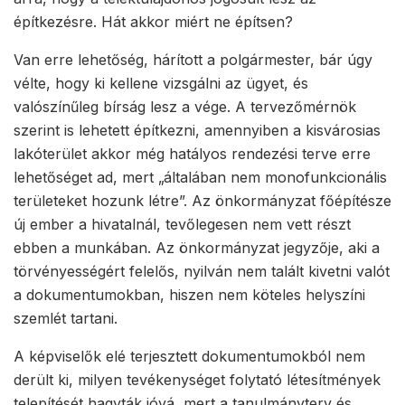
építkezésre. Hát akkor miért ne építsen?
Van erre lehetőség, hárított a polgármester, bár úgy
vélte, hogy ki kellene vizsgálni az ügyet, és
valószínűleg bírság lesz a vége. A tervezőmérnök
szerint is lehetett építkezni, amennyiben a kisvárosias
lakóterület akkor még hatályos rendezési terve erre
lehetőséget ad, mert „általában nem monofunkcionális
területeket hozunk létre”. Az önkormányzat főépítésze
új ember a hivatalnál, tevőlegesen nem vett részt
ebben a munkában. Az önkormányzat jegyzője, aki a
törvényességért felelős, nyilván nem talált kivetni valót
a dokumentumokban, hiszen nem köteles helyszíni
szemlét tartani.
A képviselők elé terjesztett dokumentumokból nem
derült ki, milyen tevékenységet folytató létesítmények
telepítését hagyták jóvá, mert a tanulmányterv és