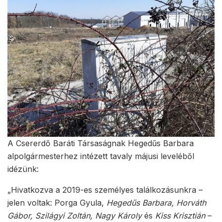
A Csererdő Baráti Társaságnak Hegedűs Barbara
alpolgármesterhez intézett tavaly májusi leveléből
idézünk:
„Hivatkozva a 2019-es személyes találkozásunkra –
jelen voltak: Porga Gyula,
Hegedűs Barba
ra
, Horváth
Gábor, Szilágyi Zoltán, Nagy Károly
és
Kiss Krisztián
–