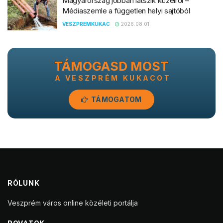
Magyarország jobban látszik közelről –
Médiaszemle a független helyi sajtóból
VESZPREMKUKAC
2026.08.01.
TÁMOGASD MOST
A VESZPRÉM KUKACOT
TÁMOGATOM
RÓLUNK
Veszprém város online közéleti portálja