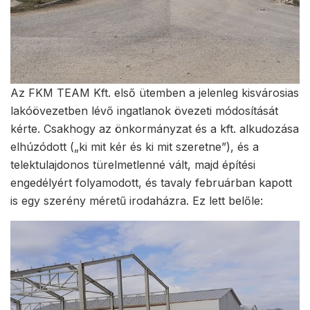
Az FKM TEAM Kft. első ütemben a jelenleg kisvárosias
lakóövezetben lévő ingatlanok övezeti módosítását
kérte. Csakhogy az önkormányzat és a kft. alkudozása
elhúzódott („ki mit kér és ki mit szeretne”), és a
telektulajdonos türelmetlenné vált, majd építési
engedélyért folyamodott, és tavaly februárban kapott
is egy szerény méretű irodaházra. Ez lett belőle: