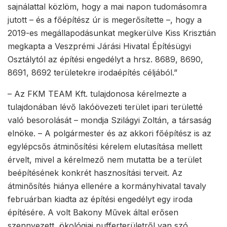
sajnálattal közlöm, hogy a mai napon tudomásomra
jutott – és a főépítész úr is megerősítette –, hogy a
2019-es megállapodásunkat megkerülve Kiss Krisztián
megkapta a Veszprémi Járási Hivatal Építésügyi
Osztálytól az építési engedélyt a hrsz. 8689, 8690,
8691, 8692 területekre irodaépítés céljából.”
– Az FKM TEAM Kft. tulajdonosa kérelmezte a
tulajdonában lévő lakóövezeti terület ipari területté
való besorolását – mondja Szilágyi Zoltán, a társaság
elnöke. – A polgármester és az akkori főépítész is az
egylépcsős átminősítési kérelem elutasítása mellett
érvelt, mivel a kérelmező nem mutatta be a terület
beépítésének konkrét hasznosítási terveit. Az
átminősítés hiánya ellenére a kormányhivatal tavaly
februárban kiadta az építési engedélyt egy iroda
építésére. A volt Bakony Művek által erősen
szennyezett, ökológiai pufferterületről van szó.