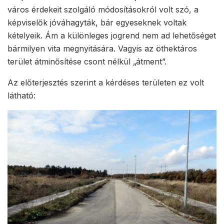
város érdekeit szolgáló módosításokról volt szó, a
képviselők jóváhagyták, bár egyeseknek voltak
kételyeik. Ám a különleges jogrend nem ad lehetőséget
bármilyen vita megnyitására. Vagyis az öthektáros
terület átminősítése csont nélkül „átment”.
Az előterjesztés szerint a kérdéses területen ez volt
látható: