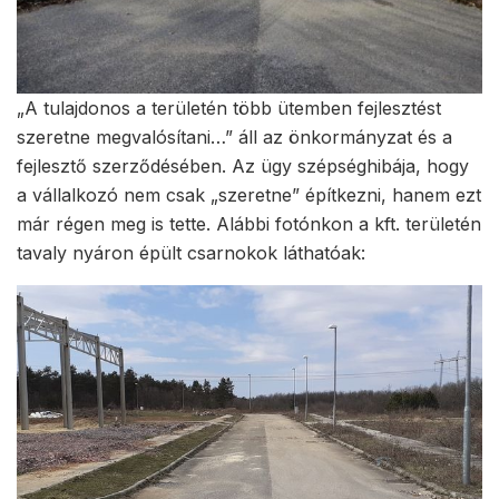
„A tulajdonos a területén több ütemben fejlesztést
szeretne megvalósítani…” áll az önkormányzat és a
fejlesztő szerződésében. Az ügy szépséghibája, hogy
a vállalkozó nem csak „szeretne” építkezni, hanem ezt
már régen meg is tette. Alábbi fotónkon a kft. területén
tavaly nyáron épült csarnokok láthatóak: