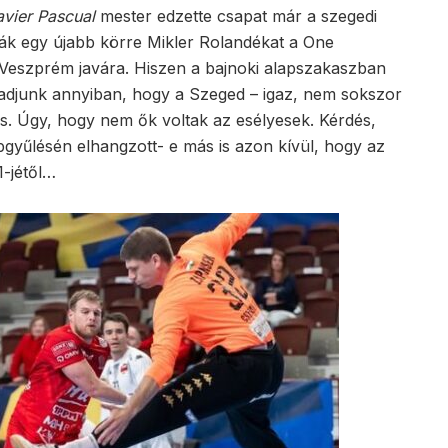
avier Pascual
mester edzette csapat már a szegedi
ák egy újabb körre Mikler Rolandékat a One
 Veszprém javára. Hiszen a bajnoki alapszakaszban
adjunk annyiban, hogy a Szeged – igaz, nem sokszor
is. Úgy, hogy nem ők voltak az esélyesek. Kérdés,
gyűlésén elhangzott- e más is azon kívül, hogy az
1-jétől…