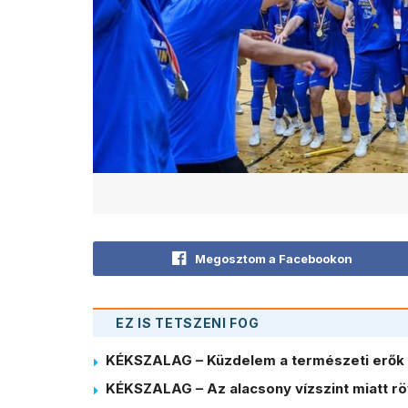
Megosztom a Facebookon
EZ IS TETSZENI FOG
KÉKSZALAG – Küzdelem a természeti erők 
KÉKSZALAG – Az alacsony vízszint miatt röv