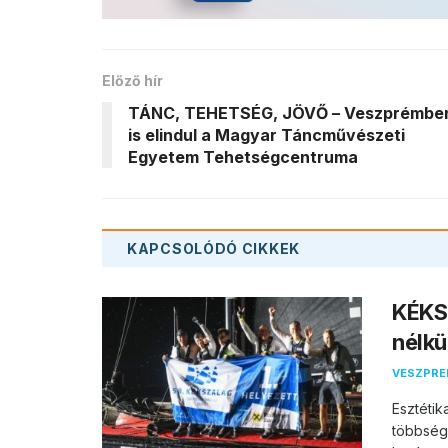
Előző hír
TÁNC, TEHETSÉG, JÖVŐ – Veszprémbe
is elindul a Magyar Táncművészeti
Egyetem Tehetségcentruma
KAPCSOLÓDÓ
CIKKEK
KÉKS
nélkü
VESZPR
Esztétik
többsége