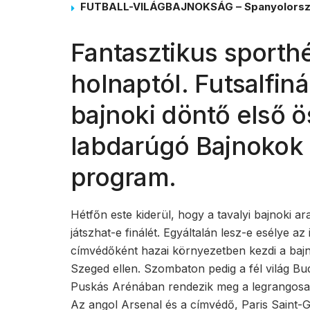
FUTBALL-VILÁGBAJNOKSÁG – Spanyolorszá
Fantasztikus sporthé
holnaptól. Futsalfiná
bajnoki döntő első 
labdarúgó Bajnokok 
program.
Hétfőn este kiderül, hogy a tavalyi bajnoki a
játszhat-e finálét. Egyáltalán lesz-e esélye 
címvédőként hazai környezetben kezdi a baj
Szeged ellen. Szombaton pedig a fél világ Bu
Puskás Arénában rendezik meg a legrangosabb
Az angol Arsenal és a címvédő, Paris Saint