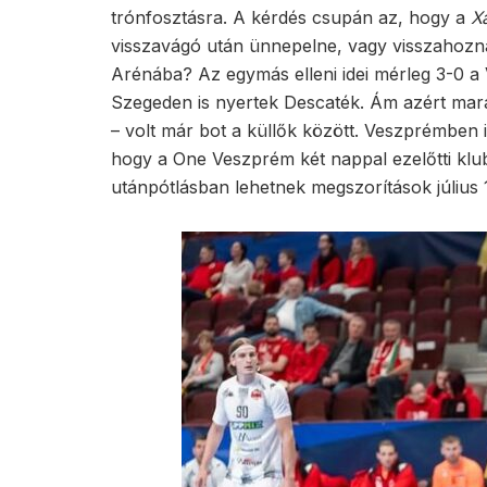
trónfosztásra. A kérdés csupán az, hogy a
X
visszavágó után ünnepelne, vagy visszahozn
Arénába? Az egymás elleni idei mérleg 3-0 a
Szegeden is nyertek Descaték. Ám azért mar
– volt már bot a küllők között. Veszprémben 
hogy a One Veszprém két nappal ezelőtti klub
utánpótlásban lehetnek megszorítások július 