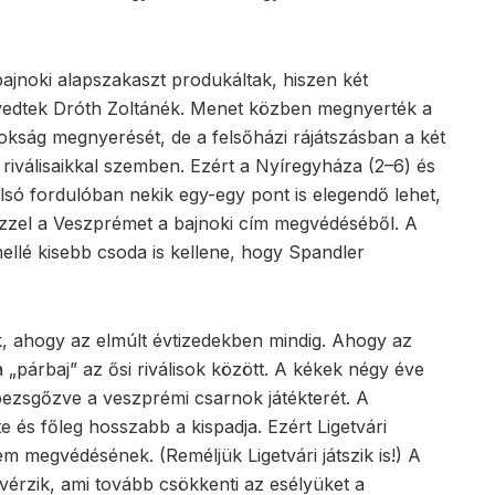
ajnoki alapszakaszt produkáltak, hiszen két
nvedtek Dróth Zoltánék. Menet közben megnyerték a
okság megnyerését, de a felsőházi rájátszásban a két
 riválisaikkal szemben. Ezért a Nyíregyháza (2–6) és
utolsó fordulóban nekik egy-egy pont is elegendő lehet,
zzel a Veszprémet a bajnoki cím megvédéséből. A
mellé kisebb csoda is kellene, hogy Spandler
k, ahogy az elmúlt évtizedekben mindig. Ahogy az
 a „párbaj” az ősi riválisok között. A kékek négy éve
epezsgőzve a veszprémi csarnok játékterét. A
 és főleg hosszabb a kispadja. Ezért Ligetvári
m megvédésének. (Reméljük Ligetvári játszik is!) A
vérzik, ami tovább csökkenti az esélyüket a