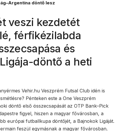
g–Argentína döntő lesz
t veszi kezdetét
lé, férfikézilabda
összecsapása és
Ligája-döntő a heti
ranyérmes Vehir.hu Veszprém Futsal Club idén is
az ismétlésre? Pénteken este a One Veszprém
noki döntő első összecsapását az OTP Bank–Pick
dapestre figyel, hiszen a magyar fővárosban, a
 európai futballkupa döntőjét, a Bajnokok Ligáját.
-Germain feszül egymásnak a magyar fővárosban.