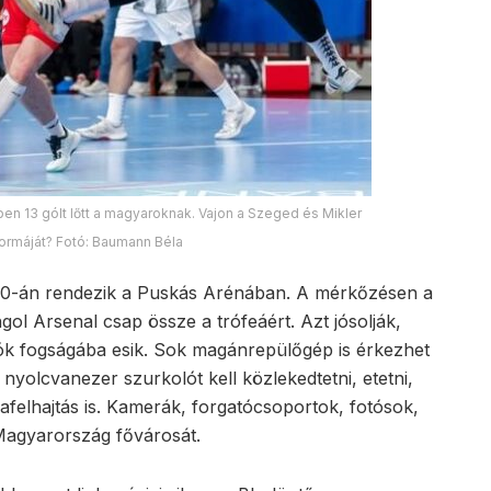
en 13 gólt lőtt a magyaroknak. Vajon a Szeged és Mikler
ó formáját? Fotó: Baumann Béla
 30-án rendezik a Puskás Arénában. A mérkőzésen a
ol Arsenal csap össze a trófeáért. Azt jósolják,
ók fogságába esik. Sok magánrepülőgép is érkezhet
 nyolcvanezer szurkolót kell közlekedtetni, etetni,
édiafelhajtás is. Kamerák, forgatócsoportok, fotósok,
 Magyarország fővárosát.