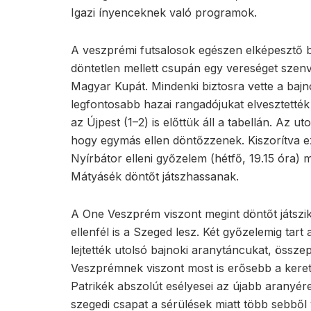
Igazi ínyenceknek való programok.
A veszprémi futsalosok egészen elképesztő b
döntetlen mellett csupán egy vereséget sze
Magyar Kupát. Mindenki biztosra vette a bajn
legfontosabb hazai rangadójukat elvesztették
az Újpest (1–2) is előttük áll a tabellán. Az 
hogy egymás ellen döntőzzenek. Kiszorítva e
Nyírbátor elleni győzelem (hétfő, 19.15 óra) 
Mátyásék döntőt játszhassanak.
A One Veszprém viszont megint döntőt játszi
ellenfél is a Szeged lesz. Két győzelemig tart
lejtették utolsó bajnoki aranytáncukat, össz
Veszprémnek viszont most is erősebb a kerete
Patrikék abszolút esélyesei az újabb aranyére
szegedi csapat a sérülések miatt több sebből 