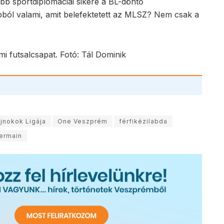
b sportdiplomáciai sikere a BL-döntő
ból valami, amit belefektetett az MLSZ? Nem csak a
i futsalcsapat. Fotó: Tál Dominik
jnokok Ligája
One Veszprém
férfikézilabda
Germain