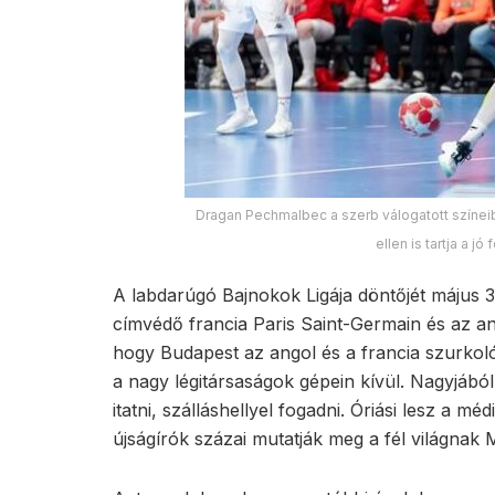
Dragan Pechmalbec a szerb válogatott színeib
ellen is tartja a j
A labdarúgó Bajnokok Ligája döntőjét május
címvédő francia Paris Saint-Germain és az ang
hogy Budapest az angol és a francia szurkol
a nagy légitársaságok gépein kívül. Nagyjából
itatni, szálláshellyel fogadni. Óriási lesz a m
újságírók százai mutatják meg a fél világnak