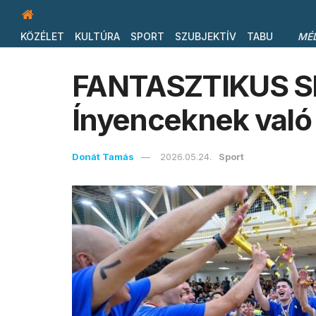
KÖZÉLET
KULTÚRA
SPORT
SZUBJEKTÍV
TABU
MÉ
FANTASZTIKUS S
Ínyenceknek való
Donát Tamás
2026.05.24.
Sport