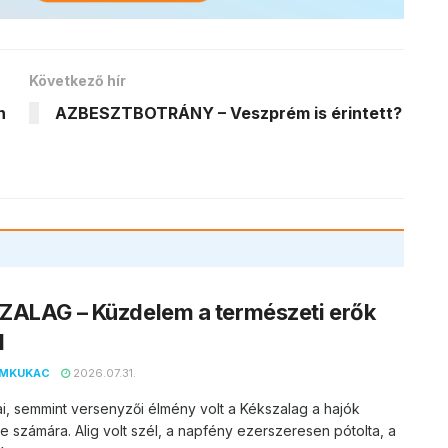
Következő hír
n
AZBESZTBOTRÁNY – Veszprém is érintett?
ZALAG – Küzdelem a természeti erők
l
EMKUKAC
2026.07.31.
ai, semmint versenyzői élmény volt a Kékszalag a hajók
 számára. Alig volt szél, a napfény ezerszeresen pótolta, a