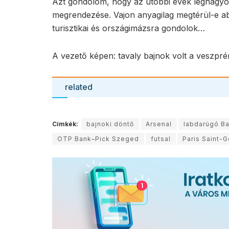
Azt gondolom, hogy az utóbbi évek legnagyob
megrendezése. Vajon anyagilag megtérül-e ab
turisztikai és országimázsra gondolok…
A vezető képen: tavaly bajnok volt a veszprém
related
Címkék:
bajnoki döntő
Arsenal
labdarúgó Ba
OTP Bank–Pick Szeged
futsal
Paris Saint-