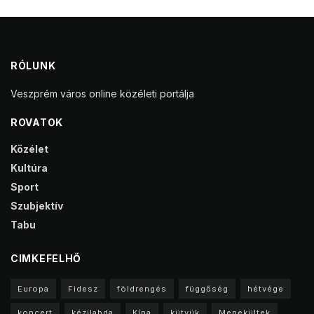
RÓLUNK
Veszprém város online közéleti portálja
ROVATOK
Közélet
Kultúra
Sport
Szubjektív
Tabu
CIMKEFELHŐ
Europa
Fidesz
földrengés
függőség
hétvége
koncert
kézilabda
Kína
kütyük
Menekültek