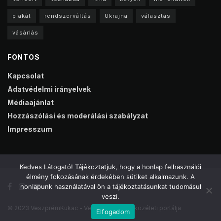
plakát
rendszerváltás
Ukrajna
választás
vásárlás
FONTOS
Kapcsolat
Adatvédelmi irányelvek
Médiaajánlat
Hozzászólási és moderálási szabályzat
Impresszum
Kedves Látogató! Tájékoztatjuk, hogy a honlap felhasználói
élmény fokozásának érdekében sütiket alkalmazunk. A
honlapunk használatával ön a tájékoztatásunkat tudomásul
veszi.
© 2023 VeszprémKukac - Veszprém online közéleti portálja
Elfogadom