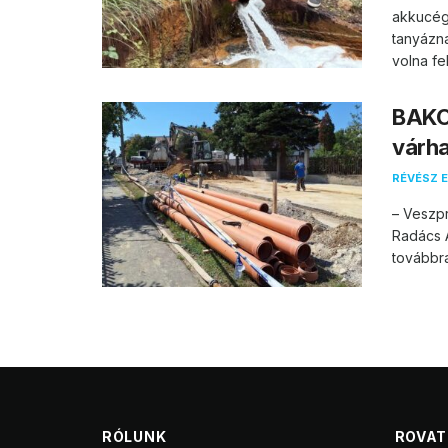
akkucég
tanyázn
volna fel.
BAKO
várha
RÉVÉSZ E
– Veszpr
Radács A
továbbra 
RÓLUNK
ROVA