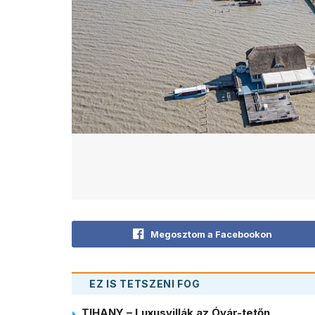
Megosztom a Facebookon
EZ IS TETSZENI FOG
TIHANY – Luxusvillák az Óvár-tetőn