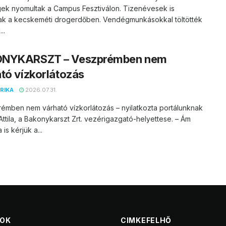
ek nyomultak a Campus Fesztiválon. Tizenévesek is
ak a kecskeméti drogerdőben. Vendégmunkásokkal töltötték
..
NYKARSZT – Veszprémben nem
tó vízkorlátozás
RIKA
2026.07.31.
émben nem várható vízkorlátozás – nyilatkozta portálunknak
ttila, a Bakonykarszt Zrt. vezérigazgató-helyettese. – Ám
is kérjük a...
TOK
CIMKEFELHŐ