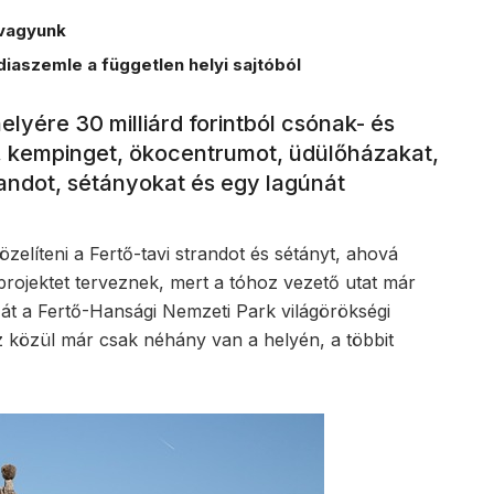
vagyunk
iaszemle a független helyi sajtóból
elyére 30 milliárd forintból csónak- és
át, kempinget, ökocentrumot, üdülőházakat,
trandot, sétányokat és egy lagúnát
líteni a Fertő-tavi strandot és sétányt, ahová
rojektet terveznek, mert a tóhoz vezető utat már
k át a Fertő-Hansági Nemzeti Park világörökségi
áz közül már csak néhány van a helyén, a többit