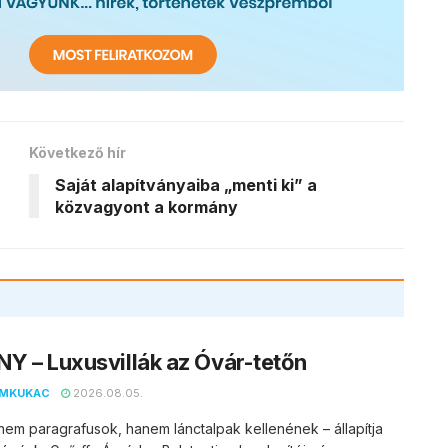
Következő hír
Saját alapítványaiba „menti ki” a
közvagyont a kormány
Y – Luxusvillák az Óvár-tetőn
EMKUKAC
2026.08.05.
nem paragrafusok, hanem lánctalpak kellenének – állapítja