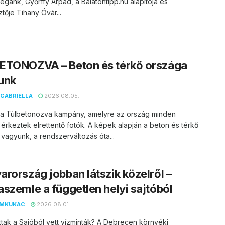
égánk, Győrffy Árpád, a Balatontipp.hu alapítója és
tője Tihany Óvár...
ETONOZVA – Beton és térkő országa
unk
GABRIELLA
2026.08.05.
t a Túlbetonozva kampány, amelyre az ország minden
 érkeztek elrettentő fotók. A képek alapján a beton és térkő
vagyunk, a rendszerváltozás óta...
rország jobban látszik közelről –
szemle a független helyi sajtóból
EMKUKAC
2026.08.01.
ttak a Sajóból vett vízminták? A Debrecen környéki