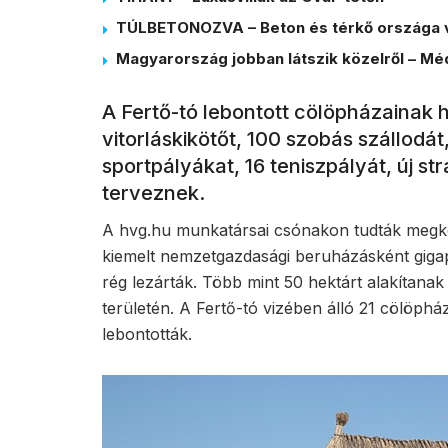
TÚLBETONOZVA – Beton és térkő országa 
Magyarország jobban látszik közelről – Méd
A Fertő-tó lebontott cölöpházainak h
vitorláskikötőt, 100 szobás szállod
sportpályákat, 16 teniszpályát, új s
terveznek.
A hvg.hu munkatársai csónakon tudták megköze
kiemelt nemzetgazdasági beruházásként gigap
rég lezárták. Több mint 50 hektárt alakítana
területén. A Fertő-tó vizében álló 21 cölöph
lebontották.