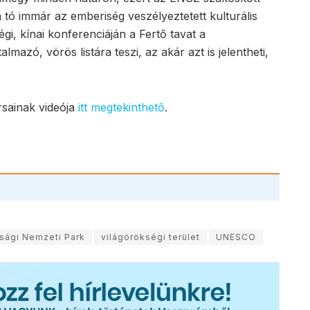
a tó immár az emberiség veszélyeztetett kulturális
i, kínai konferenciáján a Fertő tavat a
lmazó, vörös listára teszi, az akár azt is jelentheti,
rsainak videója
itt megtekinthető
.
sági Nemzeti Park
világörökségi terület
UNESCO