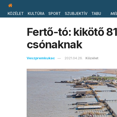
KÖZÉLET
KULTÚRA
SPORT
SZUBJEKTÍV
TABU
MÉ
Fertő-tó: kikötő 8
csónaknak
Veszpremkukac
2021.04.26.
Közélet