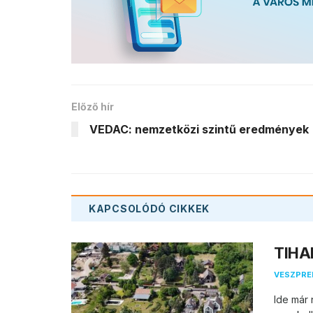
Előző hír
VEDAC: nemzetközi szintű eredmények
KAPCSOLÓDÓ
CIKKEK
TIHAN
VESZPR
Ide már 