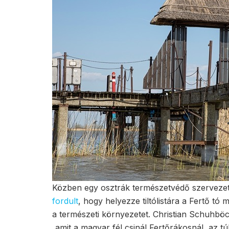
Közben egy osztrák természetvédő szervezet,
fordult
, hogy helyezze tiltólistára a Fertő tó
a természeti környezetet. Christian Schuhböc
„amit a magyar fél csinál Fertőrákosnál, az 