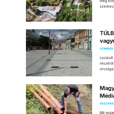
meg koll
szerkesz
TÚLB
vagy
GOMBÁS 
Lezárul
részéről
országa 
Magya
Média
VESZPR
Mit muta