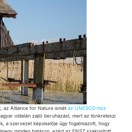
 az Alliance for Nature ismét
az UNESCO-hoz
 magyar oldalán zajló beruházást, mert az tönkreteszi
k, a szervezet képviselője úgy fogalmazott, hogy
túlmegy minden határon, ezért az ENSZ szakosított