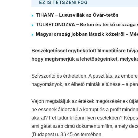
EZ IS TETSZENI FOG
TIHANY – Luxusvillák az Óvár-tetőn
TÚLBETONOZVA – Beton és térkő országa 
Magyarország jobban látszik közelről – Méd
Beszélgetéssel egybekötött filmvetítésre hívj
hogy megismerjük a lehetőségeinket, melyeke
Szívszorító és érthetetlen. A pusztítás, az embe
hagyományok, az élhető minták eltűnése – a pénz
Vajon megtaláljuk az értékek megőrzésének útját
ne essenek áldozatul a korrupt és a profit minde
akarat? Fel tudunk lépni ilyen esetekben? Képese
ami gátat szab című dokumentumfilm, amely dec
(Budapest u. 8.) 45-ös termében.