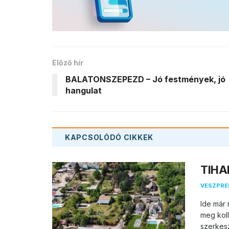
Előző hír
BALATONSZEPEZD – Jó festmények, jó
hangulat
KAPCSOLÓDÓ
CIKKEK
TIHAN
VESZPR
Ide már 
meg koll
szerkesz