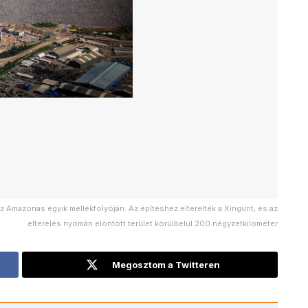
az Amazonas egyik mellékfolyóján. Az építéshez elterelték a Xingunt, és az
elterelés nyomán elöntött terület körülbelül 200 négyzetkilométer
Megosztom a Twitteren