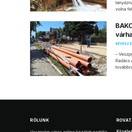
tanyázn
volna fel.
BAKO
várha
RÉVÉSZ E
– Veszpr
Radács A
továbbra 
RÓLUNK
ROVA
Közéle
Veszprém város online közéleti portálja