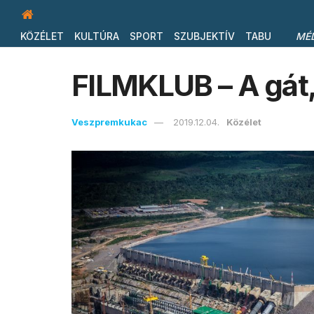
KÖZÉLET
KULTÚRA
SPORT
SZUBJEKTÍV
TABU
MÉ
FILMKLUB – A gát,
Veszpremkukac
2019.12.04.
Közélet