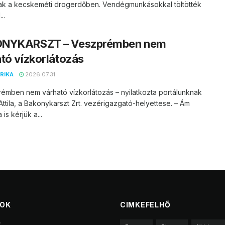
ak a kecskeméti drogerdőben. Vendégmunkásokkal töltötték
..
NYKARSZT – Veszprémben nem
tó vízkorlátozás
RIKA
2026.07.31.
émben nem várható vízkorlátozás – nyilatkozta portálunknak
ttila, a Bakonykarszt Zrt. vezérigazgató-helyettese. – Ám
is kérjük a...
TOK
CIMKEFELHŐ
t