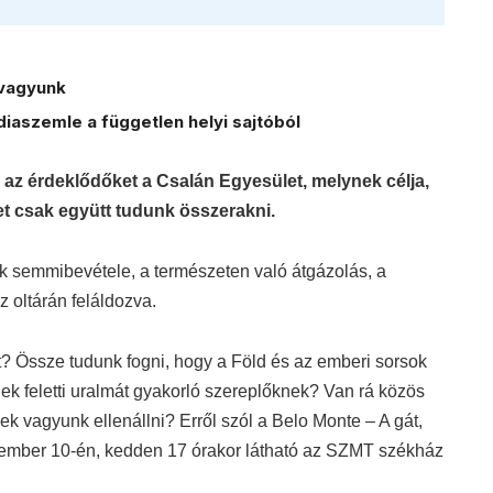
vagyunk
iaszemle a független helyi sajtóból
a az érdeklődőket a Csalán Egyesület, melynek célja,
t csak együtt tudunk összerakni.
rek semmibevétele, a természeten való átgázolás, a
 oltárán feláldozva.
? Össze tudunk fogni, hogy a Föld és az emberi sorsok
nek feletti uralmát gyakorló szereplőknek? Van rá közös
k vagyunk ellenállni? Erről szól a Belo Monte – A gát,
ember 10-én, kedden 17 órakor látható az SZMT székház