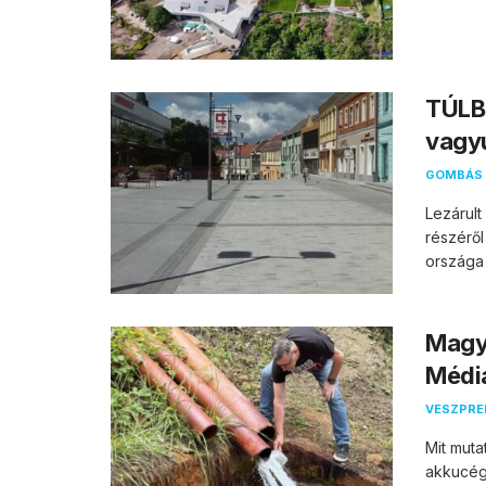
TÚLB
vagy
GOMBÁS 
Lezárul
részéről
országa 
Magya
Média
VESZPR
Mit muta
akkucég