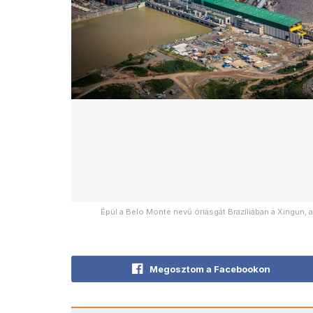
Épül a Belo Monte nevű óriásgát Brazíliában a Xingun, 
Megosztom a Facebookon