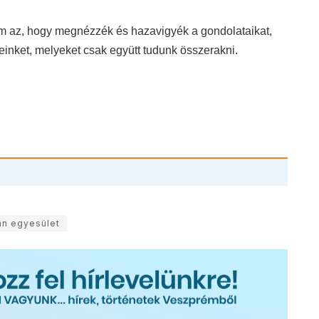
nem az, hogy megnézzék és hazavigyék a gondolataikat,
inket, melyeket csak együtt tudunk összerakni.
án egyesület