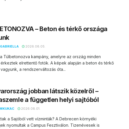
ETONOZVA – Beton és térkő országa
unk
GABRIELLA
2026.08.05.
t a Túlbetonozva kampány, amelyre az ország minden
 érkeztek elrettentő fotók. A képek alapján a beton és térkő
vagyunk, a rendszerváltozás óta...
rország jobban látszik közelről –
szemle a független helyi sajtóból
EMKUKAC
2026.08.01.
ttak a Sajóból vett vízminták? A Debrecen környéki
ek nyomultak a Campus Fesztiválon. Tizenévesek is