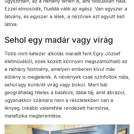
úgyszintén, az a néhány tehén is, ami felbukkan nála.
Ezzel elmosódik, fluiddá válik az egész. Van egyszer a
látvány, és egyszer a lélek, a nézőnek ezt együtt kell
látnia.
Sehol egy madár vagy virág
Több mint kétezer alkotás maradt fent Egry József
életművéből, ezek között könnyen megszámolható az
a néhány festmény, amelyen emberen kívül más
élőlény is megjelenik. A növények csak színfoltok nála,
sehol egy konkrét virág vagy bokor. Mert bár
geográfiailag hiteles a balatoni, itáliai táj, amit ábrázol,
ugyanakkor számára nem a részletekben van a
lényeg. Inkább valamiféle rendezett harmónia,
metafizika megteremtése.