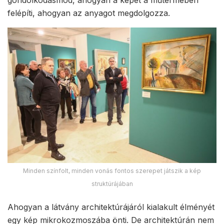
gondolkodásmód, ahogyan a képet a műtermében
felépíti, ahogyan az anyagot megdolgozza.
Minden színfolt, minden vonás fontos szerepet játszik a kép
struktúrájában
Ahogyan a látvány architektúrájáról kialakult élményét
egy kép mikrokozmoszába önti. De architektúrán nem