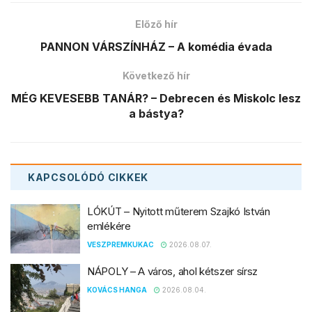
Előző hír
PANNON VÁRSZÍNHÁZ – A komédia évada
Következő hír
MÉG KEVESEBB TANÁR? – Debrecen és Miskolc lesz
a bástya?
KAPCSOLÓDÓ
CIKKEK
LÓKÚT – Nyitott műterem Szajkó István
emlékére
VESZPREMKUKAC
2026.08.07.
NÁPOLY – A város, ahol kétszer sírsz
KOVÁCS HANGA
2026.08.04.