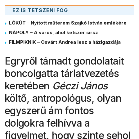
EZ IS TETSZENI FOG
LÓKÚT – Nyitott műterem Szajkó István emlékére
NÁPOLY – A város, ahol kétszer sírsz
FILMPIKNIK – Osvárt Andrea lesz a házigazdája
Egryről támadt gondolatait
boncolgatta tárlatvezetés
keretében
Géczi János
költő, antropológus, olyan
egyszerű ám fontos
dolgokra felhívva a
figyelmet, hogy szinte sehol