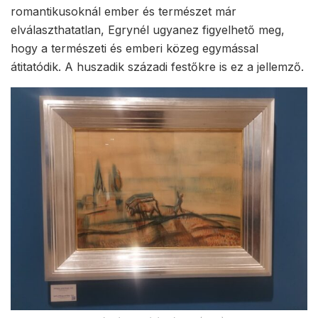
romantikusoknál ember és természet már
elválaszthatatlan, Egrynél ugyanez figyelhető meg,
hogy a természeti és emberi közeg egymással
átitatódik. A huszadik századi festőkre is ez a jellemző.