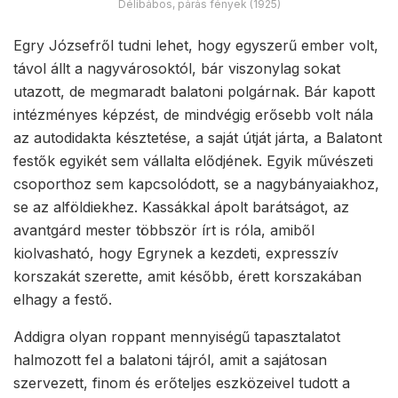
Délibábos, párás fények (1925)
Egry Józsefről tudni lehet, hogy egyszerű ember volt,
távol állt a nagyvárosoktól, bár viszonylag sokat
utazott, de megmaradt balatoni polgárnak. Bár kapott
intézményes képzést, de mindvégig erősebb volt nála
az autodidakta késztetése, a saját útját járta, a Balatont
festők egyikét sem vállalta elődjének. Egyik művészeti
csoporthoz sem kapcsolódott, se a nagybányaiakhoz,
se az alföldiekhez. Kassákkal ápolt barátságot, az
avantgárd mester többször írt is róla, amiből
kiolvasható, hogy Egrynek a kezdeti, expresszív
korszakát szerette, amit később, érett korszakában
elhagy a festő.
Addigra olyan roppant mennyiségű tapasztalatot
halmozott fel a balatoni tájról, amit a sajátosan
szervezett, finom és erőteljes eszközeivel tudott a