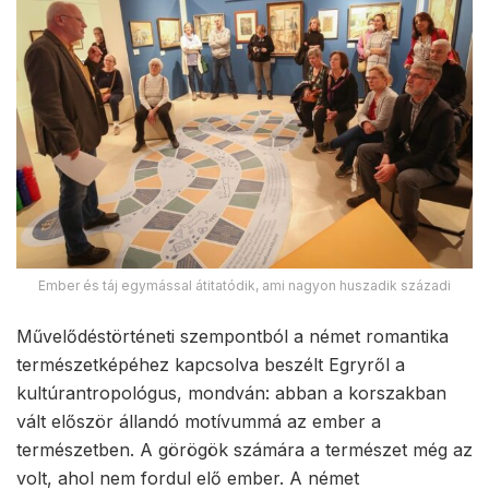
Ember és táj egymással átitatódik, ami nagyon huszadik századi
Művelődéstörténeti szempontból a német romantika
természetképéhez kapcsolva beszélt Egryről a
kultúrantropológus, mondván: abban a korszakban
vált először állandó motívummá az ember a
természetben. A görögök számára a természet még az
volt, ahol nem fordul elő ember. A német