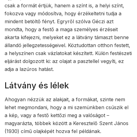
csak a formát értjük, hanem a színt is, a helyi színt,
fokozva vagy módosítva, hogy érzékeltetni tudja a
mindent betöltő fényt. Egryről szólva Géczi azt
mondta, hogy a festő a maga személyes érzéseit
akarta kifejezni, melyeket ez a látvány támaszt benne
állandó jellegzetességeivel. Köztudottan otthon festett,
a helyszínen csak vázlatokat készített. Külön festészeti
eljárást dolgozott ki: az olajat a pasztellel vegyíti, ez
adja a lazúros hatást.
Látvány és lélek
Ahogyan nézzük az alakjait, a formákat, szinte nem
lehet megmondani, hogy a mi szemünkben csúszik el
a kép, vagy a festő kettőzi meg a valóságot –
magyarázta, többek között a Keresztelő Szent János
(1930) című olajképét hozva fel példának.