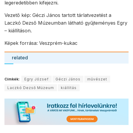
legeredetibben kifejezni.
Vezető kép: Géczi János tartott tárlatvezetést a
Laczkó Dezső Múzeumban látható gyűjteményes Egry
– kiállításon.
Képek forrása: Veszprém-kukac
related
Címkék:
Egry József
Géczi János
művészet
Laczkó Dezső Múzeum
kiállítás