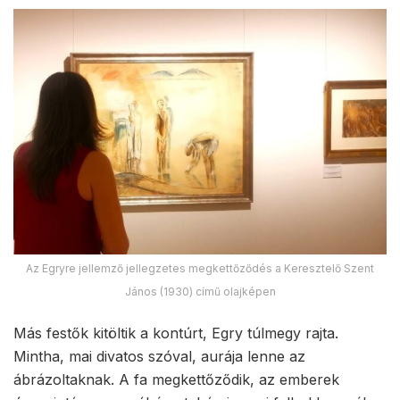
Az Egryre jellemző jellegzetes megkettőződés a Keresztelő Szent
János (1930) című olajképen
Más festők kitöltik a kontúrt, Egry túlmegy rajta.
Mintha, mai divatos szóval, aurája lenne az
ábrázoltaknak. A fa megkettőződik, az emberek