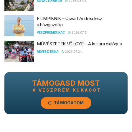
KOVÁCS HANGA
2026.08.04.
FILMPIKNIK – Osvárt Andrea lesz
a házigazdája
VESZPREMKUKAC
2026.07.31.
MŰVÉSZETEK VÖLGYE – A kultúra dialógus
RÉVÉSZ ERIKA
2026.07.24.
TÁMOGASD MOST
A VESZPRÉM KUKACOT
TÁMOGATOM