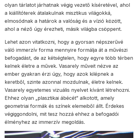
olyan tárlatot járhatnak végig vezető kíséretével, ahol
a kiállítóterek átalakulnak misztikus világokká,
elmosódnak a határok a valóság és a vízió között,
ahol a néző úgy érezheti, másik világba csöppent.
Lehet azon vitatkozni, hogy a gyorsan népszerűvé
váló immerzív forma mennyire formálja át a művészi
befogadást, de az kétségtelen, hogy egyre több térben
kelnek életre a művek. Vasarely műveit nézve az
ember gyakran érzi úgy, hogy azok kilépnek a
keretből, szinte azonnal mozdulnak, életre kelnek.
Vasarely egyetemes vizuális nyelvet kívánt létrehozni.
Ehhez olyan „plasztikai ábécét” alkotott, amely
geometriai formák és színek elemeiből állt. Érdekes
végiggondolni, mit tesz hozzá ehhez a befogadói
élményhez az immerzív megoldás.