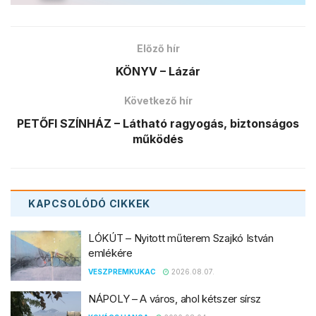
Előző hír
KÖNYV – Lázár
Következő hír
PETŐFI SZÍNHÁZ – Látható ragyogás, biztonságos
működés
KAPCSOLÓDÓ
CIKKEK
LÓKÚT – Nyitott műterem Szajkó István
emlékére
VESZPREMKUKAC
2026.08.07.
NÁPOLY – A város, ahol kétszer sírsz