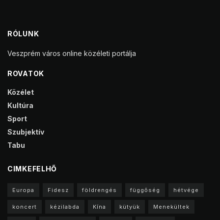
RÓLUNK
Veszprém város online közéleti portálja
ROVATOK
Közélet
Kultúra
Sport
Szubjektív
Tabu
CIMKEFELHŐ
Europa
Fidesz
földrengés
függőség
hétvége
koncert
kézilabda
Kína
kütyük
Menekültek