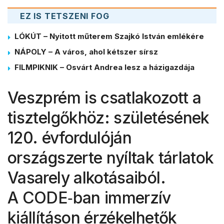
EZ IS TETSZENI FOG
LÓKÚT – Nyitott műterem Szajkó István emlékére
NÁPOLY – A város, ahol kétszer sírsz
FILMPIKNIK – Osvárt Andrea lesz a házigazdája
Veszprém is csatlakozott a
tisztelgőkhöz: születésének
120. évfordulóján
országszerte nyíltak tárlatok
Vasarely alkotásaiból.
A CODE‑ban immerzív
kiállításon érzékelhetők