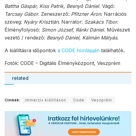
Battha Gáspár, Kiss Patrik, Besnyő Dániel.
Vágó:
Tarcsay Gábor.
Zeneszerző:
Pfitzner Áron
. Narrációs
szöveg:
Nyáry Krisztián
. Narrátor:
Szakács Tibor.
Élményfolyosó:
Simon József, Ránki Dániel.
Művészeti
vezető / rendező:
Besnyő Dániel, Kálmán Mátyás
.
A kiállításra időpontok
a CODE honlapján
találhatók.
Fotók: CODE – Digitális Élményközpont, Veszprém
related
Címkék:
immerzív kiállításon
Code
Veszprém