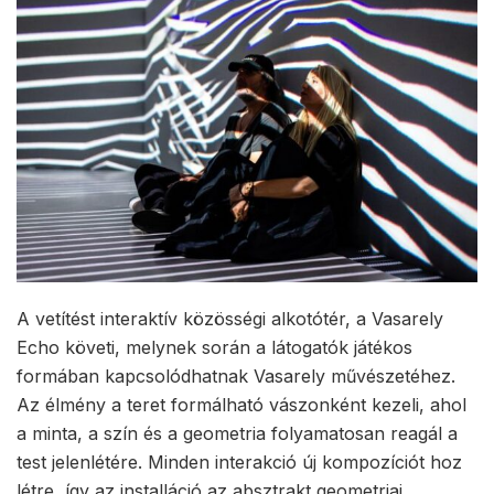
A vetítést interaktív közösségi alkotótér, a Vasarely
Echo követi, melynek során a látogatók játékos
formában kapcsolódhatnak Vasarely művészetéhez.
Az élmény a teret formálható vászonként kezeli, ahol
a minta, a szín és a geometria folyamatosan reagál a
test jelenlétére. Minden interakció új kompozíciót hoz
létre, így az installáció az absztrakt geometriai