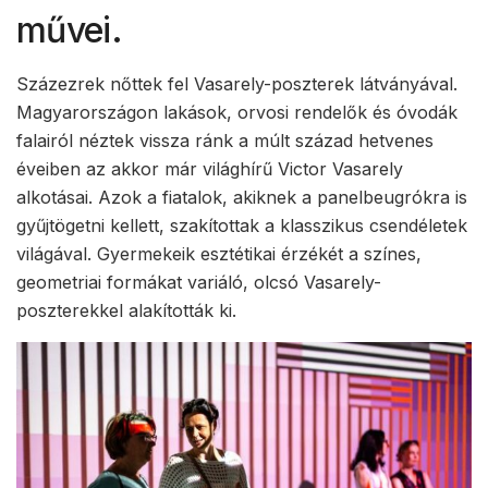
művei.
Százezrek nőttek fel Vasarely-poszterek látványával.
Magyarországon lakások, orvosi rendelők és óvodák
falairól néztek vissza ránk a múlt század hetvenes
éveiben az akkor már világhírű Victor Vasarely
alkotásai. Azok a fiatalok, akiknek a panelbeugrókra is
gyűjtögetni kellett, szakítottak a klasszikus csendéletek
világával. Gyermekeik esztétikai érzékét a színes,
geometriai formákat variáló, olcsó Vasarely-
poszterekkel alakították ki.