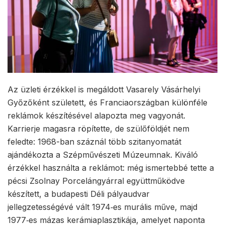
Az üzleti érzékkel is megáldott Vasarely Vásárhelyi
Győzőként született, és Franciaországban különféle
reklámok készítésével alapozta meg vagyonát.
Karrierje magasra röpítette, de szülőföldjét nem
feledte: 1968-ban száznál több szitanyomatát
ajándékozta a Szépművészeti Múzeumnak. Kiváló
érzékkel használta a reklámot: még ismertebbé tette a
pécsi Zsolnay Porcelángyárral együttműködve
készített, a budapesti Déli pályaudvar
jellegzetességévé vált 1974‑es murális műve, majd
1977‑es mázas kerámiaplasztikája, amelyet naponta