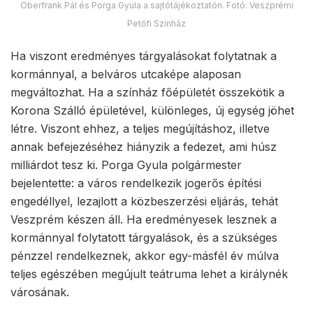
Oberfrank Pál és Porga Gyula a sajtótájékoztatón. Fotó: Veszprémi
Petőfi Színház
Ha viszont eredményes tárgyalásokat folytatnak a
kormánnyal, a belváros utcaképe alaposan
megváltozhat. Ha a színház főépületét összekötik a
Korona Szálló épületével, különleges, új egység jöhet
létre. Viszont ehhez, a teljes megújításhoz, illetve
annak befejezéséhez hiányzik a fedezet, ami húsz
milliárdot tesz ki. Porga Gyula polgármester
bejelentette: a város rendelkezik jogerős építési
engedéllyel, lezajlott a közbeszerzési eljárás, tehát
Veszprém készen áll. Ha eredményesek lesznek a
kormánnyal folytatott tárgyalások, és a szükséges
pénzzel rendelkeznek, akkor egy-másfél év múlva
teljes egészében megújult teátruma lehet a királynék
városának.