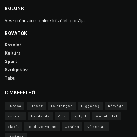
RÓLUNK
Veszprém város online közéleti portálja
ROVATOK
Közélet
Kultúra
Sport
Szubjektív
Tabu
CIMKEFELHŐ
Europa
Fidesz
földrengés
függőség
hétvége
koncert
kézilabda
Kína
kütyük
Menekültek
plakát
rendszerváltás
Ukrajna
választás