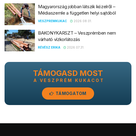
Magyarország jobban látszik közelről –
Médiaszemle a független helyi sajtóból
VESZPREMKUKAC
2026.08.01.
BAKONYKARSZT – Veszprémben nem
várható vízkorlátozás
RÉVÉSZ ERIKA
2026.07.31.
TÁMOGASD MOST
A VESZPRÉM KUKACOT
TÁMOGATOM