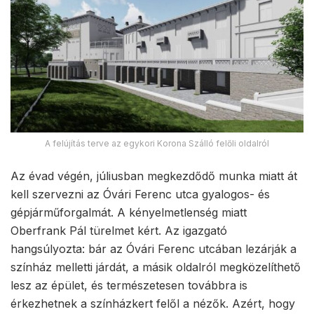
A felújítás terve az egykori Korona Szálló felőli oldalról
Az évad végén, júliusban megkezdődő munka miatt át
kell szervezni az Óvári Ferenc utca gyalogos- és
gépjárműforgalmát. A kényelmetlenség miatt
Oberfrank Pál türelmet kért. Az igazgató
hangsúlyozta: bár az Óvári Ferenc utcában lezárják a
színház melletti járdát, a másik oldalról megközelíthető
lesz az épület, és természetesen továbbra is
érkezhetnek a színházkert felől a nézők. Azért, hogy