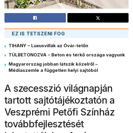
EZ IS TETSZENI FOG
TIHANY – Luxusvillák az Óvár-tetőn
TÚLBETONOZVA – Beton és térkő országa vagyunk
Magyarország jobban látszik közelről –
Médiaszemle a független helyi sajtóból
A szecesszió világnapján
tartott sajtótájékoztatón a
Veszprémi Petőfi Színház
továbbfejlesztését