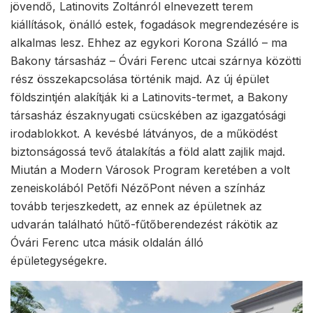
jövendő, Latinovits Zoltánról elnevezett terem
kiállítások, önálló estek, fogadások megrendezésére is
alkalmas lesz. Ehhez az egykori Korona Szálló – ma
Bakony társasház – Óvári Ferenc utcai szárnya közötti
rész összekapcsolása történik majd. Az új épület
földszintjén alakítják ki a Latinovits-termet, a Bakony
társasház északnyugati csücskében az igazgatósági
irodablokkot. A kevésbé látványos, de a működést
biztonságossá tevő átalakítás a föld alatt zajlik majd.
Miután a Modern Városok Program keretében a volt
zeneiskolából Petőfi NézőPont néven a színház
tovább terjeszkedett, az ennek az épületnek az
udvarán található hűtő-fűtőberendezést rákötik az
Óvári Ferenc utca másik oldalán álló
épületegységekre.