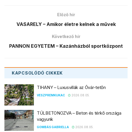
Előző hír
VASARELY – Amikor életre kelnek a művek
Következő hír
PANNON EGYETEM – Kazánházból sportközpont
KAPCSOLÓDÓ
CIKKEK
TIHANY – Luxusvillák az Óvár-tetőn
VESZPREMKUKAC
2026.08.05.
TÚLBETONOZVA – Beton és térkő országa
vagyunk
GOMBÁS GABRIELLA
2026.08.05.