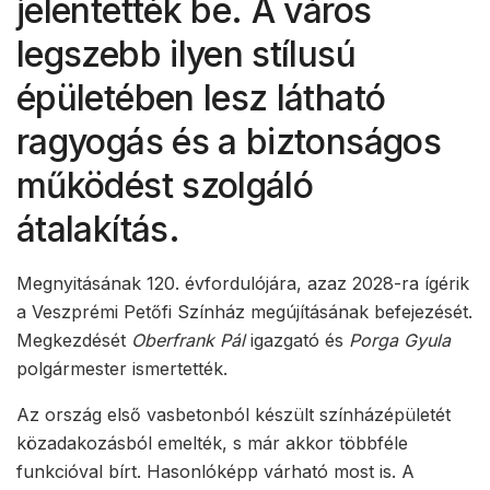
jelentették be. A város
legszebb ilyen stílusú
épületében lesz látható
ragyogás és a biztonságos
működést szolgáló
átalakítás.
Megnyitásának 120. évfordulójára, azaz 2028-ra ígérik
a Veszprémi Petőfi Színház megújításának befejezését.
Megkezdését
Oberfrank Pál
igazgató és
Porga Gyula
polgármester ismertették.
Az ország első vasbetonból készült színházépületét
közadakozásból emelték, s már akkor többféle
funkcióval bírt. Hasonlóképp várható most is. A