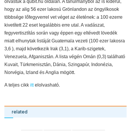
olvastuk a qubit.hu oldalán. A tanulmányból az is kiderül,
hogy az alig 56 ezer lakosú Grönlandon az öngyilkosok
többsége lőfegyverrel vet véget az életének: a 100 ezerre
kivetített 22 eset legalábbis erre utal. A vadászat,
fegyvertisztítás során vagy éppen egy eltévedt lövedék
miatt elhunytak listáját Guatemala vezeti (100 ezer lakosra
3,6 ), majd következik Irak (3,1), a Karib-szigetek,
Venezuela, Afganisztán. A lista végén Omán (0,3) található
Kuvait, Türkmenisztán, Dánia, Szingapúr, Indonézia,
Norvégia, Izland és Anglia mögött.
A teljes cikk
itt
elolvasható.
related