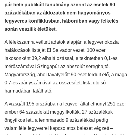
pár hete publikált tanulmány szerint az esetek 90
százalékában az áldozatok nem hagyományos
fegyveres konfliktusban, háborúban vagy felkelés
során veszítik életüket.
A lélekszámra vetített adatok alapján a fegyver okozta
halálozások listáját El Salvador vezeti 100 ezer
lakosonként 39,2 elhalálozással, e tekintetben 0,1-es
mérőszámával Szingapúr az abszolút sereghajtó.
Magyarország, ahol tavalyelőtt 90 eset fordult elő, a maga
0,7-es arányszámával az összesített lista utolsó
harmadában található.
A vizsgált 195 országban a fegyver által elhunyt 251 ezer
ember 64 százalékát meggyilkolták, 27 százalékuk
öngyilkos lett, a fennmaradó 9 százalékkal pedig
valamiféle fegyverrel kapcsolatos baleset végzett –