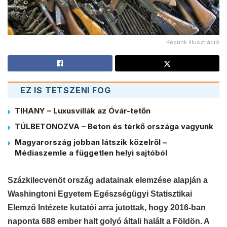
Képünk illusztráció
EZ IS TETSZENI FOG
TIHANY – Luxusvillák az Óvár-tetőn
TÚLBETONOZVA – Beton és térkő országa vagyunk
Magyarország jobban látszik közelről –
Médiaszemle a független helyi sajtóból
Százkilecvenöt ország adatainak elemzése alapján a
Washingtoni Egyetem Egészségügyi Statisztikai
Elemző Intézete kutatói arra jutottak, hogy 2016-ban
naponta 688 ember halt golyó általi halált a Földön. A