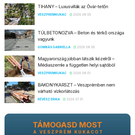
TIHANY – Luxusvillák az Óvár-tetőn
VESZPREMKUKAC
2026.08.05.
TÚLBETONOZVA – Beton és térkő országa
vagyunk
GOMBÁS GABRIELLA
2026.08.05.
Magyarország jobban látszik közelről –
Médiaszemle a független helyi sajtóból
VESZPREMKUKAC
2026.08.01.
BAKONYKARSZT – Veszprémben nem
várható vízkorlátozás
RÉVÉSZ ERIKA
2026.07.31.
TÁMOGASD MOST
A VESZPRÉM KUKACOT