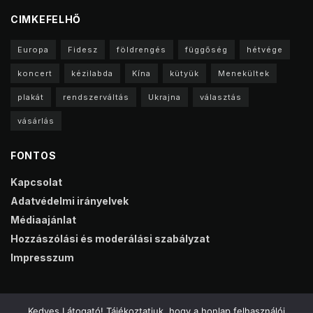
CIMKEFELHŐ
Europa
Fidesz
földrengés
függőség
hétvége
koncert
kézilabda
Kína
kütyük
Menekültek
plakát
rendszerváltás
Ukrajna
választás
vásárlás
FONTOS
Kapcsolat
Adatvédelmi irányelvek
Médiaajánlat
Hozzászólási és moderálási szabályzat
Impresszum
Kedves Látogató! Tájékoztatjuk, hogy a honlap felhasználói