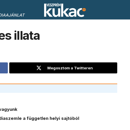
DIAAJÁNLAT
s illata
Megosztom a Twitteren
vagyunk
iaszemle a független helyi sajtóból