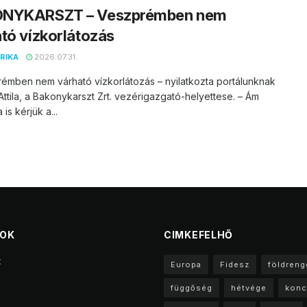
NYKARSZT – Veszprémben nem
tó vízkorlátozás
RIKA
2026.07.31.
émben nem várható vízkorlátozás – nyilatkozta portálunknak
ttila, a Bakonykarszt Zrt. vezérigazgató-helyettese. – Ám
is kérjük a...
TOK
CIMKEFELHŐ
t
Europa
Fidesz
földreng
függőség
hétvége
konc