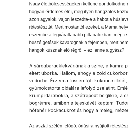
Nagy életbölcsességeken kellene gondolkodnom, a
hogyan érdemes élni, meg ilyen hangzatos közhe
azon agyalok, vajon leszedte-e a habot a húslev
rétestésztát. Mert mostantól ezeket, a Mama hely
eszembe a legváratlanabb pillanatokban, még c
beszélgetések kavarognak a fejemben, mert nem. 
hangok kúsznak elő régről – ez lenne a gyász?
A sárgabaracklekvárjának a színe, a kamra 
eltett uborka. Hallom, ahogy a zöld cukorbo
vödörbe. Érzem a frissen főtt kukorica illatát
gyümölcstorta oldalára lefolyó zselatint. E
krumplidarabokra, a szétrepedt beiglikre, a
bögrémre, amiben a tejeskávét kaptam. Tudo
hófehér kockacukrot és hogy a meleg, mézes 
Az asztal szélén lelógó, óriásira nyújtott rétest