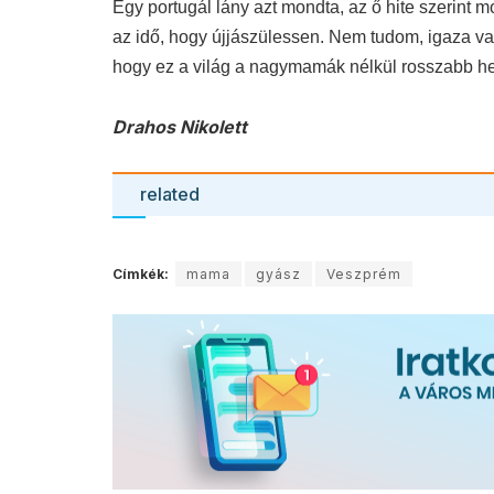
Egy portugál lány azt mondta, az ő hite szerint 
az idő, hogy újjászülessen. Nem tudom, igaza van
hogy ez a világ a nagymamák nélkül rosszabb hel
Drahos Nikolett
related
Címkék:
mama
gyász
Veszprém