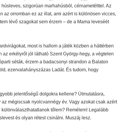
us húsleves, szigorúan marhahúsból, cérnametélttel. Az
an az orromban ez az illat, ami azért is különösen vicces,
öttem lévő szagokat sem érzem – de a Mama leveséét
ardvirágokat, most is hallom a játék közben a háttérben
n az erkélyről jól látható Szent György-hegy, a végtelen
parti séták, érzem a badacsonyi strandon a Balaton
zöld, ezervalahányszázas Ladát. És tudom, hogy
yobb jelentőségű dolgokra kellene? Útmutatásra,
 az mégiscsak nyolcvannégy év. Vagy azokat csak azért
nd különválaszthatatlanok tőlem? Remélem! Legalább
levest és olyan rétest csinálni. Muszáj lesz.