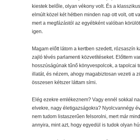
kiestek belőle, olyan vékony volt. És a klasszik
elmúlt közel két hétben minden nap ott volt, ott v
mert a megfázástól az egyébként valóban körül
igen.
Magam előtt látom a kertben szedett, rózsaszín k
zajló tévés parlamenti közvetítéseket. Előttem va
hosszúságúnak tűnő könyvespolcok, a tapolcai tó
illatát, és nézem, ahogy magabiztosan vezeti a 
összesen kétszer láttam sírni.
Elég ezekre emlékeznem? Vagy ennél sokkal nag
elvekre, nagy életigazságokra? Nyolcvannégy év
nem tudom listaszerűen felsorolni, mert már mi
annyira, mint azt, hogy egyedül is tudok olyan hús