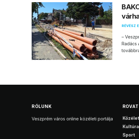
BAKO
várha
RÉVÉSZ E
– Veszpr
Radács A
továbbra 
RÓLUNK
ROVA
Közéle
Veszprém város online közéleti portálja
Kultúra
Sport