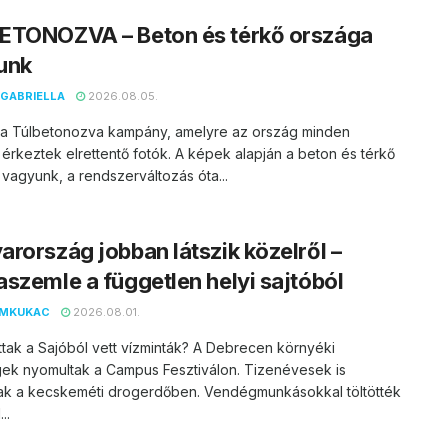
ETONOZVA – Beton és térkő országa
unk
GABRIELLA
2026.08.05.
t a Túlbetonozva kampány, amelyre az ország minden
 érkeztek elrettentő fotók. A képek alapján a beton és térkő
vagyunk, a rendszerváltozás óta...
rország jobban látszik közelről –
szemle a független helyi sajtóból
EMKUKAC
2026.08.01.
ttak a Sajóból vett vízminták? A Debrecen környéki
ek nyomultak a Campus Fesztiválon. Tizenévesek is
ak a kecskeméti drogerdőben. Vendégmunkásokkal töltötték
..