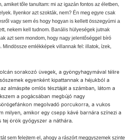
miket tőle tanultam: mi az igazán fontos az életben,
lyek. Ilyenkor azt szokták, nem? Én meg egyre csak
esről vagy sem és hogy hogyan is kellett összegyúrni a
ett, nekem kell tudnom. Banális hülyeségek jutnak
sak azt sem mondom, hogy nagy jelentőséggel bíró
Mindössze emlékképek villannak fel: illatok, ízek,
polcán sorakozó üvegek, a gyöngyhagymával télire
rsószemek egyenként kipattannak a héjukból a
, az almáspite omlós tésztáját a számban, látom a
mlékszem a pogácsában megbújó nagy
 csörögefánkon megolvadó porcukorra, a vukos
m milyen, amikor egy csepp kávé barnára színezi a
tej örök gyógyszer a náthára.
észtát sem felejtem el, ahogy a rászórt meggyszemek szinte