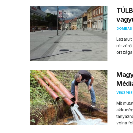
TÚLB
vagy
GOMBÁS 
Lezárul
részéről
országa 
Magya
Média
VESZPR
Mit muta
akkucég
tanyázn
volna fel.