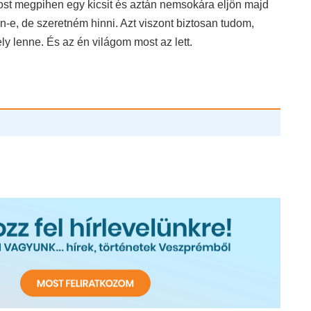
most megpihen egy kicsit és aztán nemsokára eljön majd
-e, de szeretném hinni. Azt viszont biztosan tudom,
y lenne. És az én világom most az lett.