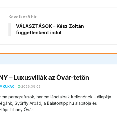
Következő hír
VÁLASZTÁSOK – Kész Zoltán
függetlenként indul
Y – Luxusvillák az Óvár-tetőn
EMKUKAC
2026.08.05.
nem paragrafusok, hanem lánctalpak kellenének – állapítja
égánk, Győrffy Árpád, a Balatontipp.hu alapítója és
tője Tihany Óvár...