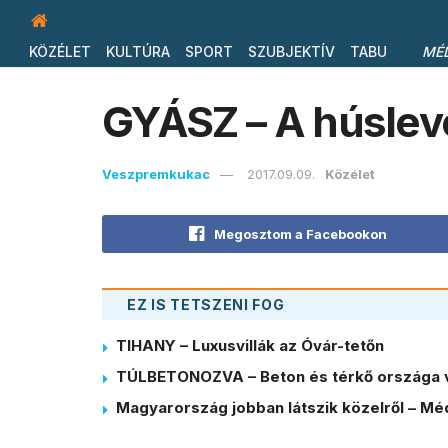
KÖZÉLET
KULTÚRA
SPORT
SZUBJEKTÍV
TABU
MÉ
GYÁSZ – A húsleve
Veszpremkukac
2017.09.09.
Közélet
Megosztom a Facebookon
EZ IS TETSZENI FOG
TIHANY – Luxusvillák az Óvár-tetőn
TÚLBETONOZVA – Beton és térkő országa 
Magyarország jobban látszik közelről – Méd