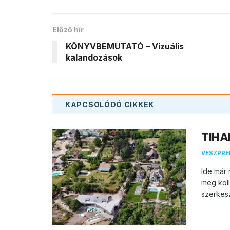
Előző hír
KÖNYVBEMUTATÓ – Vizuális
kalandozások
KAPCSOLÓDÓ
CIKKEK
TIHAN
VESZPR
Ide már 
meg koll
szerkesz