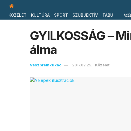
KÖZÉLET
KULTÚRA
SPORT
SZUBJEKTÍV
TABU
MÉ
GYILKOSSÁG – Min
álma
Veszpremkukac
2017.02.25.
Közélet