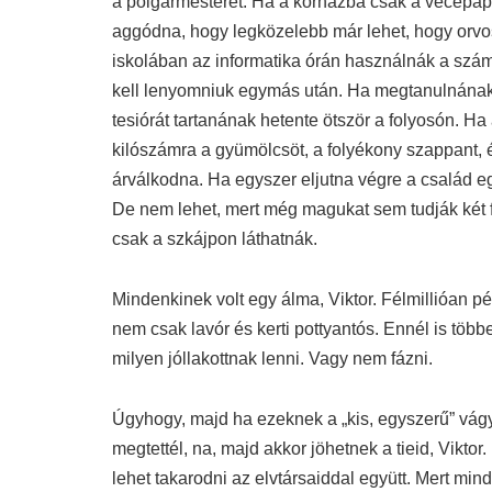
a polgármesterét. Ha a kórházba csak a vécépapí
aggódna, hogy legközelebb már lehet, hogy orvos
iskolában az informatika órán használnák a számí
kell lenyomniuk egymás után. Ha megtanulnának
tesiórát tartanának hetente ötször a folyosón. 
kilószámra a gyümölcsöt, a folyékony szappant,
árválkodna. Ha egyszer eljutna végre a család e
De nem lehet, mert még magukat sem tudják két f
csak a szkájpon láthatnák.
Mindenkinek volt egy álma, Viktor.
Félmillióan p
nem csak lavór és kerti pottyantós. Ennél is több
milyen jóllakottnak lenni. Vagy nem fázni.
Úgyhogy, majd ha ezeknek a „kis, egyszerű” vágy
megtettél, na, majd akkor jöhetnek a tieid, Vikt
lehet takarodni az elvtársaiddal együtt. Mert mi