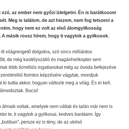
szó, az ember nem győzi ízlelgetni. Én is barátkozom
sét. Meg is találom, de azt hiszem, nem fog tetszeni a
eném, hogy nem ez volt az első álomgyilkosság
 A másik rossz hírem, hogy ti vagytok a gyilkosok.
itt világrengető dolgokra, szó sincs milliárdos
lőtt, de még kastélyszálló és magánhelikopter sem
artak több tízmilliós ingatlanokat még az óvoda befejezése
tizenötmillió forintos képzésére vágytak, mondjuk
 ki tudta akkor, hogyan változik meg a világ. És el kell,
 álmodoztak. Bocsi!
álmaik voltak, amelyek nem váltak és talán már nem is
r te, ti vagytok a gyilkosai, kedves barátaim. Így
uliban”, persze ez is tény, de az utolsó