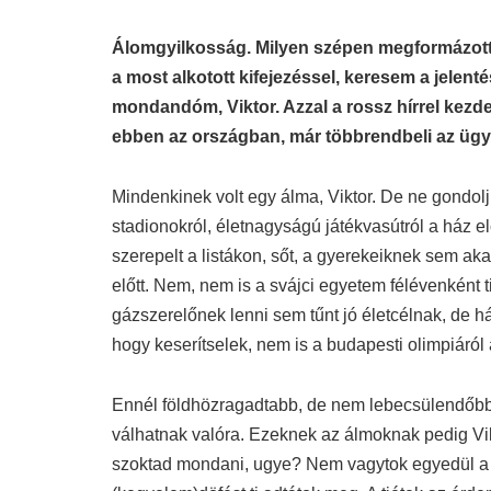
Álomgyilkosság. Milyen szépen megformázott 
a most alkotott kifejezéssel, keresem a jelenté
mondandóm, Viktor. Azzal a rossz hírrel kezd
ebben az országban, már többrendbeli az ügy.
Mindenkinek volt egy álma, Viktor. De ne gondolj 
stadionokról, életnagyságú játékvasútról a ház e
szerepelt a listákon, sőt, a gyerekeiknek sem ak
előtt. Nem, nem is a svájci egyetem félévenként 
gázszerelőnek lenni sem tűnt jó életcélnak, de hát
hogy keserítselek, nem is a budapesti olimpiáról
Ennél földhözragadtabb, de nem lebecsülendőbb 
válhatnak valóra. Ezeknek az álmoknak pedig Vikto
szoktad mondani, ugye? Nem vagytok egyedül a „b