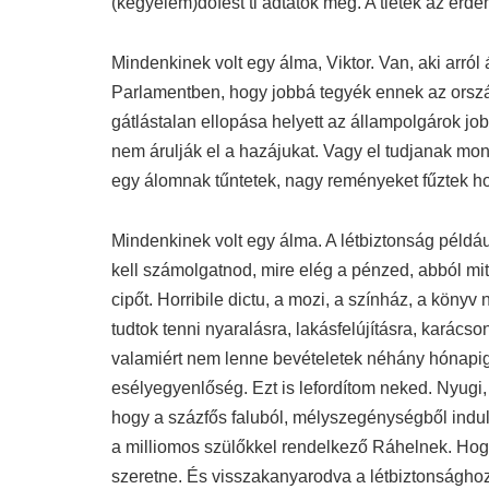
(kegyelem)döfést ti adtátok meg. A tiétek az érd
Mindenkinek volt egy álma, Viktor. Van, aki arról
Parlamentben, hogy jobbá tegyék ennek az ország
gátlástalan ellopása helyett az állampolgárok jo
nem árulják el a hazájukat. Vagy el tudjanak mo
egy álomnak tűntetek, nagy reményeket fűztek hoz
Mindenkinek volt egy álma. A létbiztonság péld
kell számolgatnod, mire elég a pénzed, abból mi
cipőt. Horribile dictu, a mozi, a színház, a köny
tudtok tenni nyaralásra, lakásfelújításra, karács
valamiért nem lenne bevételetek néhány hónapig, 
esélyegyenlőség. Ezt is lefordítom neked. Nyugi,
hogy a százfős faluból, mélyszegénységből indul
a milliomos szülőkkel rendelkező Ráhelnek. Hogy 
szeretne. És visszakanyarodva a létbiztonsághoz,