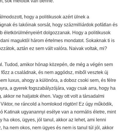
em, sok melótok van benne.
 álmodozott, hogy a politikusok azért ülnek a
nak és lakóinak sorsát, hogy százmilliárdok pofátlan és
bb életkörülményeiért dolgozzanak. Hogy a politikusok
ndani maguktól három értelmes mondatot. Sokaknak ti is
zátok, aztán ez sem vált valóra. Naivak voltak, mi?
ául. Tudod, amikor hónap közepén, de még a végén sem
t főzz a családnak, és nem aggódsz, miből vesztek új
v nem luxus, ahogy a különóra, a doboz csoki sem, és félre
onyra, a gyerek fogszabályzójára, vagy csak arra, hogy ha
akkor ne haljatok éhen. Vagy ott volt a társadalmi
 Viktor, ne ráncold a homlokod rögtön! Ez úgy működik,
ó Katinak ugyanannyi esélye van a normális életre, mint
ha okos, ügyes, jól tanul, akkor az lehet, ami lenni
 ha nem okos, nem ügyes és nem is tanul túl jól, akkor