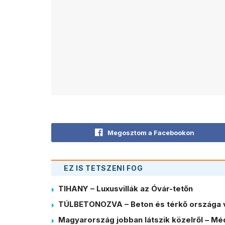
Megosztom a Facebookon
EZ IS TETSZENI FOG
TIHANY – Luxusvillák az Óvár-tetőn
TÚLBETONOZVA – Beton és térkő országa 
Magyarország jobban látszik közelről – Méd