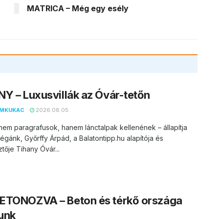
MATRICA – Még egy esély
Y – Luxusvillák az Óvár-tetőn
EMKUKAC
2026.08.05.
nem paragrafusok, hanem lánctalpak kellenének – állapítja
égánk, Győrffy Árpád, a Balatontipp.hu alapítója és
tője Tihany Óvár...
ETONOZVA – Beton és térkő országa
unk