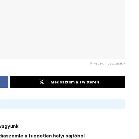
A képek illusztrációk
Megosztom a Twitteren
vagyunk
iaszemle a független helyi sajtóból