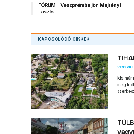
FÓRUM – Veszprémbe jön Majtényi
László
KAPCSOLÓDÓ
CIKKEK
TIHAN
VESZPR
Ide már 
meg koll
szerkesz
TÚLB
vagy