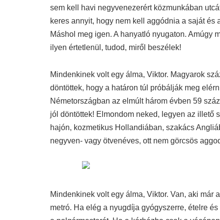
sem kell havi negyvenezerért közmunkában utcát 
keres annyit, hogy nem kell aggódnia a saját és 
Máshol meg igen. A hanyatló nyugaton. Amúgy me
ilyen értetlenül, tudod, miről beszélek!
Mindenkinek volt egy álma, Viktor.
Magyarok száz
döntöttek, hogy a határon túl próbálják meg elérn
Németországban az elmúlt három évben 59 száza
jól döntöttek! Elmondom neked, legyen az illető
hajón, kozmetikus Hollandiában, szakács Angliá
negyven- vagy ötvenéves, ott nem görcsös aggo
Mindenkinek volt egy álma, Viktor. Van, aki már a
metró. Ha elég a nyugdíja gyógyszerre, ételre és 