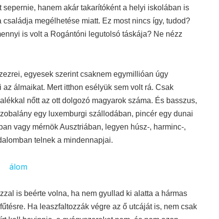
sepernie, hanem akár takarítóként a helyi iskolában is
a családja megélhetése miatt. Ez most nincs így, tudod?
nnyi is volt a Rogántóni legutolsó táskája? Ne nézz
ezrei, egyesek szerint csaknem egymillióan úgy
i az álmaikat. Mert itthon esélyük sem volt rá. Csak
lékkal nőtt az ott dolgozó magyarok száma. És basszus,
 szobalány egy luxemburgi szállodában, pincér egy dunai
ban vagy mérnök Ausztriában, legyen húsz-, harminc-,
dalomban telnek a mindennapjai.
zzal is beérte volna, ha nem gyullad ki alatta a hármas
fűtésre. Ha leaszfaltozzák végre az ő utcáját is, nem csak