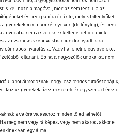
rt kell bevinnie, a gyógyszereket nem, és nem azon
t is kell hoznia magával, mert az sem lesz. Ha az
tógépeket és nem papírra írnák le, melyik billentyűket
 a gyerekek minimum két nyelven (de tényleg), és nem
Ha az óvodába nem a szülőknek kellene behordaniuk
 és az uzsonnás szendvicsben nem fonnyadt répa
gy pár napos nyaralásra. Vagy ha lehetne egy gyereke.
izetésből eltartani. És ha a nagyszülők unokáikat nem
éldául arról álmodoznak, hogy lesz rendes fürdőszobájuk,
en, köztük gyerekek tízezrei szeretnék egyszer azt érezni,
aknak a valóra válásához minden tőled telhetőt
or. Ha meg nem vagy rá képes, vagy nem akarod, akkor el
ndenkinek van egy álma.