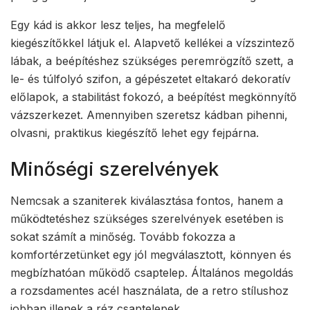
Egy kád is akkor lesz teljes, ha megfelelő
kiegészítőkkel látjuk el. Alapvető kellékei a vízszintező
lábak, a beépítéshez szükséges peremrögzítő szett, a
le- és túlfolyó szifon, a gépészetet eltakaró dekoratív
előlapok, a stabilitást fokozó, a beépítést megkönnyítő
vázszerkezet. Amennyiben szeretsz kádban pihenni,
olvasni, praktikus kiegészítő lehet egy fejpárna.
Minőségi szerelvények
Nemcsak a szaniterek kiválasztása fontos, hanem a
működtetéshez szükséges szerelvények esetében is
sokat számít a minőség. Tovább fokozza a
komfortérzetünket egy jól megválasztott, könnyen és
megbízhatóan működő csaptelep. Általános megoldás
a rozsdamentes acél használata, de a retro stílushoz
jobban illenek a réz csaptelepek.