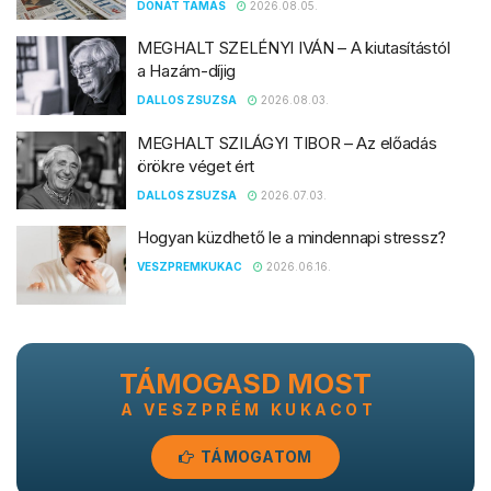
DONÁT TAMÁS
2026.08.05.
MEGHALT SZELÉNYI IVÁN – A kiutasítástól
a Hazám-díjig
DALLOS ZSUZSA
2026.08.03.
MEGHALT SZILÁGYI TIBOR – Az előadás
örökre véget ért
DALLOS ZSUZSA
2026.07.03.
Hogyan küzdhető le a mindennapi stressz?
VESZPREMKUKAC
2026.06.16.
TÁMOGASD MOST
A VESZPRÉM KUKACOT
TÁMOGATOM