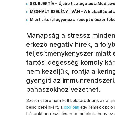
SZUBJEKTÍV – Újabb tisztogatás a Mediawor
MEGHALT SZELÉNYI IVÁN – A kiutasítástól a
Miért sikerül ugyanaz a recept először tö
Manapság a stressz mindenki
érkező negatív hírek, a fol
teljesítménykényszer miatt 
tartós idegesség komoly kár
nem kezeljük, rontja a keri
gyengíti az immunrendszerün
panaszokhoz vezethet.
Szerencsére nem kell beletörődnünk az állan
belső békénkért, a
cbd olaj
egy remek opció l
Írásunkban részletesen bemutatjuk, hogy ez 