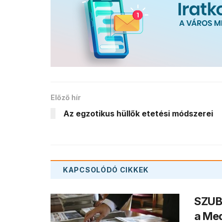
Előző hír
Az egzotikus hüllők etetési módszerei
KAPCSOLÓDÓ
CIKKEK
SZUBJ
a Med