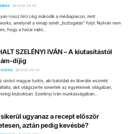
AMÁS
2026.08.05.
yan rossz hírű cég működik a médiapiacon, mint
orks, amelynél a minap ismét „tisztogatás” folyt. Nyilván nem
s, hogy a hazai sajtó...
LT SZELÉNYI IVÁN – A kiutasítástól
ám-díjig
ZSUZSA
2026.08.03.
z utolsó magyar tudós, aki baloldali és liberális eszméit
vállalta, akit világszerte ismertek az egyetemek világában,
miségi klubokban. Szelényi Iván munkásságában...
 sikerül ugyanaz a recept először
etesen, aztán pedig kevésbé?