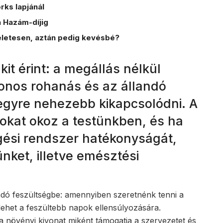
ks lapjánál
 Hazám-díjig
kéletesen, aztán pedig kevésbé?
t érint: a megállás nélkül
ytonos rohanás és az állandó
egyre nehezebb kikapcsolódni. A
okat okoz a testünkben, és ha
ngési rendszer hatékonyságát,
ket, illetve emésztési
dó feszültségbe: amennyiben szeretnénk tenni a
ehet a feszültebb napok ellensúlyozására.
a növényi kivonat miként támogatja a szervezetet és