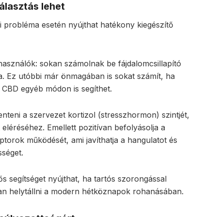
álasztás lehet
 probléma esetén nyújthat hatékony kiegészítő
a használók: sokan számolnak be fájdalomcsillapító
atja. Ez utóbbi már önmagában is sokat számít, ha
 CBD egyéb módon is segíthet.
teni a szervezet kortizol (stresszhormon) szintjét,
 eléréséhez. Emellett pozitívan befolyásolja a
torok működését, ami javíthatja a hangulatot és
sséget.
ős segítséget nyújthat, ha tartós szorongással
bban helytállni a modern hétköznapok rohanásában.