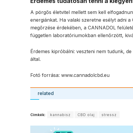
Érdemes tudatosan tenni a kiegyen
A pörgős életvitel mellett sem kell elfogadnu
energiánkat. Ha valaki szeretne esélyt adni
megőrzése érdekében, a CANNADOL felületén 
független laboratóriumokban ellenőrzött, kiv
Érdemes kipróbálni: veszteni nem tudunk, de
által.
Fotó forrása: www.cannadolcbd.eu
related
Címkék:
kannabisz
CBD olaj
stressz