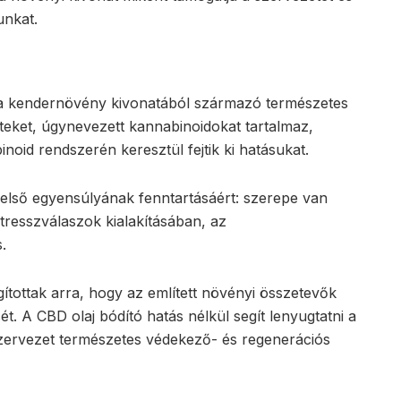
unkat.
 a kendernövény kivonatából származó természetes
teket, úgynevezett kannabinoidokat tartalmaz,
oid rendszerén keresztül fejtik ki hatásukat.
belső egyensúlyának fenntartásáért: szerepe van
tresszválaszok kialakításában, az
.
ítottak arra, hogy az említett növényi összetevők
t. A CBD olaj bódító hatás nélkül segít lenyugtatni a
a szervezet természetes védekező- és regenerációs