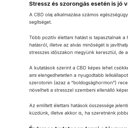
Stressz és szorongás esetén is jó v
A CBD olaj alkalmazása számos egészségügyi
segítséget.
Több pozitív élettani hatást is tapasztalnak 
hatásról, illetve az alvás minőségét is javíth
stresszes időszakon megyünk keresztül, de a
A kutatások szerint a CBD képes lehet csökken
ami elengedhetetlen a nyugodtabb lelkiállapot
szerotonin (azaz a “boldogsághormon”) recep
növelheti a stresszel szembeni ellenálló képe
Az említett élettani hatások összessége jelent
küzdünk, illetve akkor is, ha szeretnénk jo