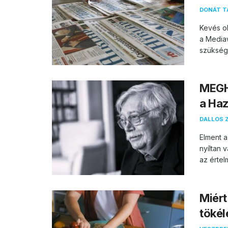
DONÁT T
Kevés ol
a Mediaw
szüksége
MEGHA
a Haz
DALLOS 
Elment a
nyíltan 
az értel
Miért
tökél