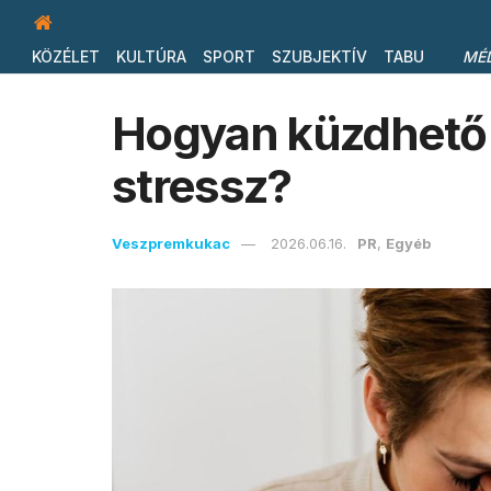
KÖZÉLET
KULTÚRA
SPORT
SZUBJEKTÍV
TABU
MÉ
Hogyan küzdhető 
stressz?
Veszpremkukac
2026.06.16.
PR
,
Egyéb