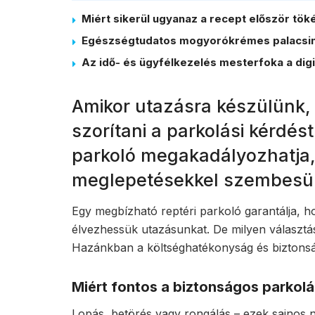
Miért sikerül ugyanaz a recept először tö
Egészségtudatos mogyorókrémes palacsinta
Az idő- és ügyfélkezelés mesterfoka a digi
Amikor utazásra készülünk,
szorítani a parkolási kérdés
parkoló megakadályozhatja,
meglepetésekkel szembesül
Egy megbízható reptéri parkoló garantálja, 
élvezhessük utazásunkat. De milyen választ
Hazánkban a költséghatékonyság és biztonsá
Miért fontos a biztonságos parkol
Lopás, betörés vagy rongálás – ezek sajnos