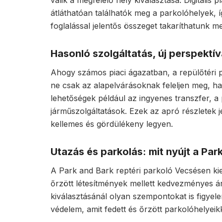
átláthatóan találhatók meg a parkolóhelyek, 
foglalással jelentős összeget takaríthatunk m
Hasonló szolgáltatás, új perspektí
Ahogy számos piaci ágazatban, a repülőtéri pa
ne csak az alapelvárásoknak feleljen meg, han
lehetőségek például az ingyenes transzfer, 
járműszolgáltatások. Ezek az apró részletek
kellemes és gördülékeny legyen.
Utazás és parkolás: mit nyújt a Par
A Park and Bark reptéri parkoló Vecsésen k
őrzött létesítmények mellett kedvezményes ár
kiválasztásánál olyan szempontokat is figyele
védelem, amit fedett és őrzött parkolóhelyeik