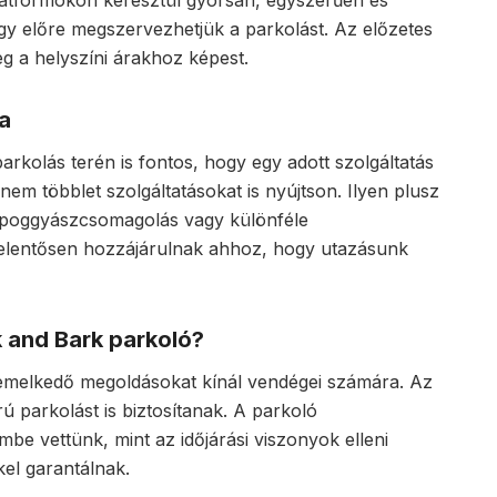
így előre megszervezhetjük a parkolást. Az előzetes
eg a helyszíni árakhoz képest.
va
rkolás terén is fontos, hogy egy adott szolgáltatás
em többlet szolgáltatásokat is nyújtson. Ilyen plusz
a poggyászcsomagolás vagy különféle
 jelentősen hozzájárulnak ahhoz, hogy utazásunk
k and Bark parkoló?
iemelkedő megoldásokat kínál vendégei számára. Az
ú parkolást is biztosítanak. A parkoló
mbe vettünk, mint az időjárási viszonyok elleni
kel garantálnak.