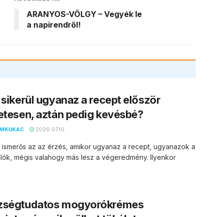
ARANYOS-VÖLGY – Vegyék le
a napirendről!
 sikerül ugyanaz a recept először
etesen, aztán pedig kevésbé?
EMKUKAC
2026.07.10.
 ismerős az az érzés, amikor ugyanaz a recept, ugyanazok a
lók, mégis valahogy más lesz a végeredmény. Ilyenkor
zségtudatos mogyorókrémes