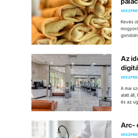
palac
VESZPR
Kevés ol
mogyoró
gondolna
Az id
digit
VESZPR
A mai s
alatt ál
és az ügy
Arc- 
VESZPR