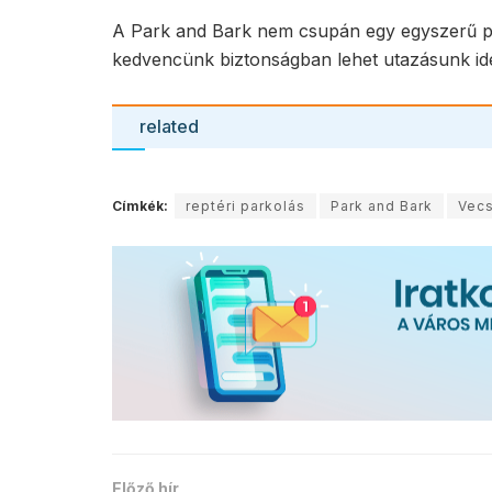
A Park and Bark nem csupán egy egyszerű par
kedvencünk biztonságban lehet utazásunk ide
related
Címkék:
reptéri parkolás
Park and Bark
Vec
Előző hír