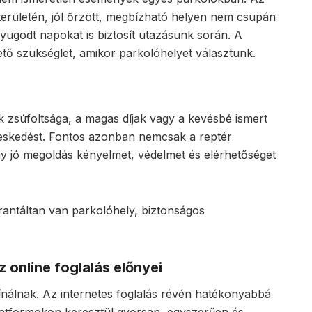
erületén, jól őrzött, megbízható helyen nem csupán
yugodt napokat is biztosít utazásunk során. A
tő szükséglet, amikor parkolóhelyet választunk.
a
 zsúfoltsága, a magas díjak vagy a kevésbé ismert
geskedést. Fontos azonban nemcsak a reptér
gy jó megoldás kényelmet, védelmet és elérhetőséget
rantáltan van parkolóhely, biztonságos
online foglalás előnyei
kínálnak. Az internetes foglalás révén hatékonyabbá
s platformokon keresztül gyorsan, egyszerűen és