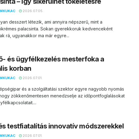
sinta – így sikerülhet tökéletesre
EMKUKAC
2026.07.05.
yan desszert létezik, ami annyira népszerű, mint a
krémes palacsinta. Sokan gyerekkoruk kedvenceként
k rá, ugyanakkor ma már egyre...
ő- és ügyfélkezelés mesterfoka a
ális korban
EMKUKAC
2026.07.01.
zépségipar és a szolgáltatási szektor egyre nagyobb nyomás
l, hogy zökkenőmentesen menedzselje az időpontfoglalásokat
félkapcsolatait....
és testfiatalítás innovatív módszerekkel
EMKUKAC
2026.07.01.