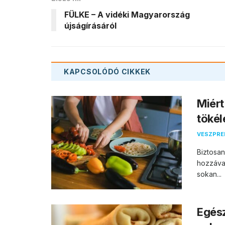
FÜLKE – A vidéki Magyarország
újságírásáról
KAPCSOLÓDÓ
CIKKEK
Miért
tökél
VESZPR
Biztosan
hozzáva
sokan...
Egés