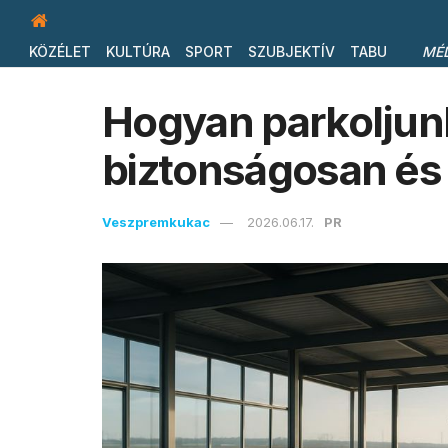
KÖZÉLET
KULTÚRA
SPORT
SZUBJEKTÍV
TABU
MÉ
Hogyan parkoljunk
biztonságosan és
Veszpremkukac
2026.06.17.
PR