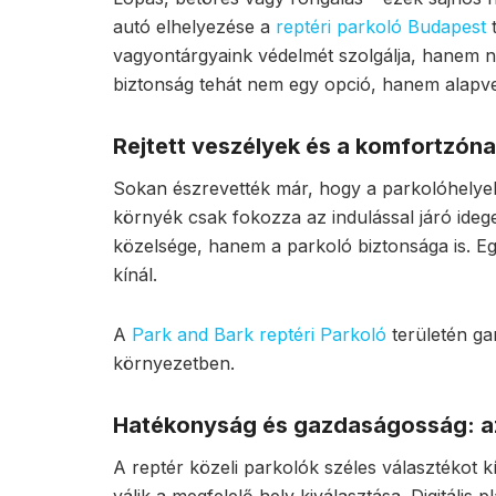
autó elhelyezése a
reptéri parkoló Budapest
t
vagyontárgyaink védelmét szolgálja, hanem n
biztonság tehát nem egy opció, hanem alapve
Rejtett veszélyek és a komfortzón
Sokan észrevették már, hogy a parkolóhelyek
környék csak fokozza az indulással járó ide
közelsége, hanem a parkoló biztonsága is. E
kínál.
A
Park and Bark reptéri Parkoló
területén ga
környezetben.
Hatékonyság és gazdaságosság: az 
A reptér közeli parkolók széles választékot 
válik a megfelelő hely kiválasztása. Digitáli