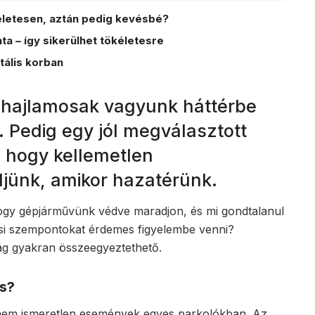
kéletesen, aztán pedig kevésbé?
 – így sikerülhet tökéletesre
tális korban
 hajlamosak vagyunk háttérbe
t. Pedig egy jól megválasztott
 hogy kellemetlen
jünk, amikor hazatérünk.
hogy gépjárművünk védve maradjon, és mi gondtalanul
ási szempontokat érdemes figyelembe venni?
g gyakran összeegyeztethető.
ás?
 nem ismeretlen események egyes parkolókban. Az