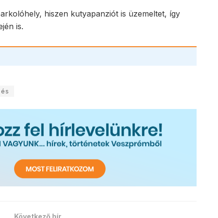
kolóhely, hiszen kutyapanziót is üzemeltet, így
jén is.
sés
Következő hír