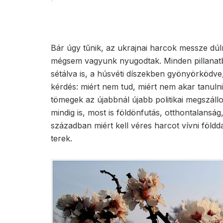
Bár úgy tűnik, az ukrajnai harcok messze dú
mégsem vagyunk nyugodtak. Minden pillanatb
sétálva is, a húsvéti díszekben gyönyörködve,
kérdés: miért nem tud, miért nem akar tanulni
tömegek az újabbnál újabb politikai megszál
mindig is, most is földönfutás, otthontalanság
században miért kell véres harcot vívni földd
terek.