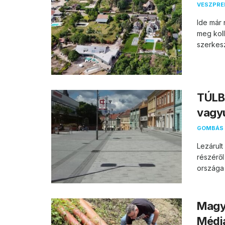
VESZPR
Ide már 
meg koll
szerkesz
TÚLB
vagy
GOMBÁS 
Lezárul
részéről
országa 
Magya
Média