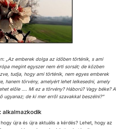
en:
„Az emberek dolga az időben történik, s ami
urópa megint egyszer nem érti sorsát; de közben
zve, tudja, hogy ami történik, nem egyes emberek
 hanem törvény, amelyért lehet lelkesedni, amely
m lehet előle …. Mi ez a törvény? Háború? Vagy béke? A
tő ugyanaz; de ki mer erről szavakkal beszélni?”
a: alkalmazkodik
hogy újra és újra aktuális a kérdés? Lehet, hogy az