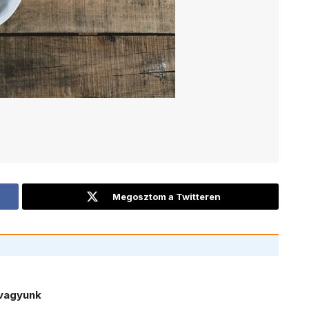
Megosztom a Twitteren
vagyunk