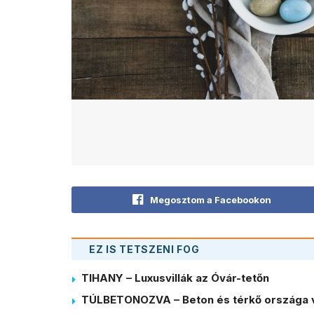
Megosztom a Facebookon
EZ IS TETSZENI FOG
TIHANY – Luxusvillák az Óvár-tetőn
TÚLBETONOZVA – Beton és térkő országa 