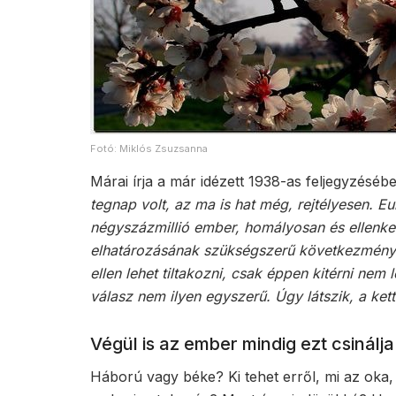
Fotó: Miklós Zsuzsanna
Márai írja a már idézett 1938-as feljegyzéséb
tegnap volt, az ma is hat még, rejtélyesen. E
négyszázmillió ember, homályosan és ellenke
elhatározásának szükségszerű következménye,
ellen lehet tiltakozni, csak éppen kitérni ne
válasz nem ilyen egyszerű. Úgy látszik, a ket
Végül is az ember mindig ezt csinálj
Háború vagy béke? Ki tehet erről, mi az oka, 