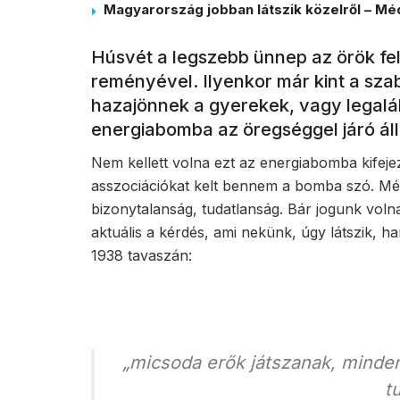
Magyarország jobban látszik közelről – Méd
Húsvét a legszebb ünnep az örök fe
reményével. Ilyenkor már kint a sza
hazajönnek a gyerekek, vagy legalá
energiabomba az öregséggel járó áll
Nem kellett volna ezt az energiabomba kifeje
asszociációkat kelt bennem a bomba szó. Mé
bizonytalanság, tudatlanság. Bár jogunk volna
aktuális a kérdés, ami nekünk, úgy látszik, h
1938 tavaszán:
„micsoda erők játszanak, minden
t