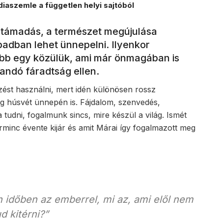
iaszemle a független helyi sajtóból
ltámadás, a természet megújulása
badban lehet ünnepelni. Ilyenkor
bb egy közülük, ami már önmagában is
andó fáradtság ellen.
zést használni, mert idén különösen rossz
g húsvét ünnepén is. Fájdalom, szenvedés,
 tudni, fogalmunk sincs, mire készül a világ. Ismét
arminc évente kijár és amit Márai így fogalmazott meg
 időben az emberrel, mi az, ami elől nem
ud kitérni?”