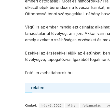
emberi ostobaság? Most és mindörökké? Ha íg
elkezdhetjük berendezni a lövészárkainkat, 
Otthonossá tenni szőnyegekkel, néhány haszo
Végül is az ember mindig ezt csinálja: alkalm
tanácstalanul tévelyeg, ami jön. Akkor van n
amely ezeket a szélsőséges érzéseket és mozg
Ezekkel az érzésekkel éljük az életünket, ben
tévelyegve, tapogatózva. Igazából fogalmunk s
Fotó: erzsebettaborok.hu
related
Címkék:
húsvét 2022
Márai
feltámadás
b