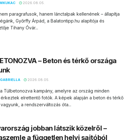
EMKUKAC
2026.08.05.
nem paragrafusok, hanem lánctalpak kellenének – állapítja
égánk, Győrffy Árpád, a Balatontipp.hu alapítója és
tője Tihany Óvár...
ETONOZVA – Beton és térkő országa
unk
GABRIELLA
2026.08.05.
t a Túlbetonozva kampány, amelyre az ország minden
 érkeztek elrettentő fotók. A képek alapján a beton és térkő
vagyunk, a rendszerváltozás óta...
rország jobban látszik közelről –
szemle a független helyi sajtóból