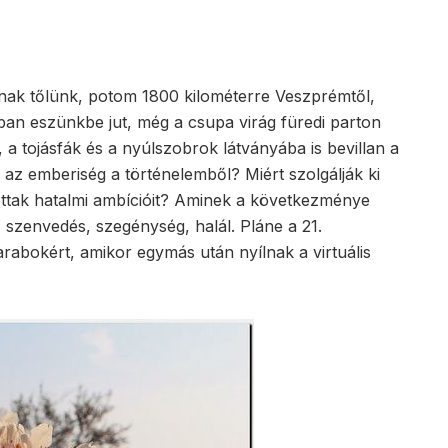
lnak tőlünk, potom 1800 kilométerre Veszprémtől,
an eszünkbe jut, még a csupa virág füredi parton
 a tojásfák és a nyúlszobrok látványába is bevillan a
 az emberiség a történelemből? Miért szolgálják ki
lottak hatalmi ambícióit? Aminek a következménye
, szenvedés, szegénység, halál. Pláne a 21.
arabokért, amikor egymás után nyílnak a virtuális