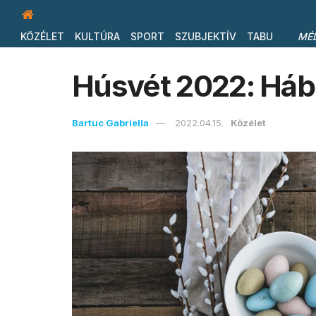
KÖZÉLET
KULTÚRA
SPORT
SZUBJEKTÍV
TABU
MÉ
Húsvét 2022: Háb
Bartuc Gabriella
2022.04.15.
Közélet