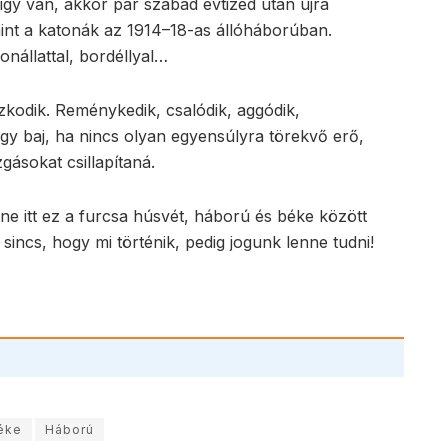
y van, akkor pár szabad évtized után újra
mint a katonák az 1914–18-as állóháborúban.
nállattal, bordéllyal…
azkodik. Reménykedik, csalódik, aggódik,
agy baj, ha nincs olyan egyensúlyra törekvő erő,
ásokat csillapítaná.
ne itt ez a furcsa húsvét, háború és béke között
incs, hogy mi történik, pedig jogunk lenne tudni!
éke
Háború