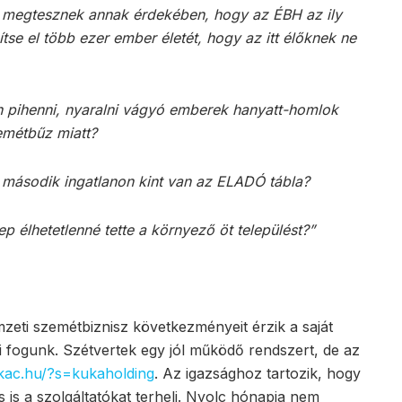
 megtesznek annak érdekében, hogy az ÉBH az ily
se el több ezer ember életét, hogy az itt élőknek ne
n pihenni, nyaralni vágyó emberek hanyatt-homlok
zemétbűz miatt?
 második ingatlanon kint van az ELADÓ tábla?
p élhetetlenné tette a környező öt települést?”
mzeti szemétbiznisz következményeit érzik a saját
 fogunk. Szétvertek egy jól működő rendszert, de az
kac.hu/?s=kukaholding
. Az igazsághoz tartozik, hogy
is a szolgáltatókat terheli. Nyolc hónapja nem