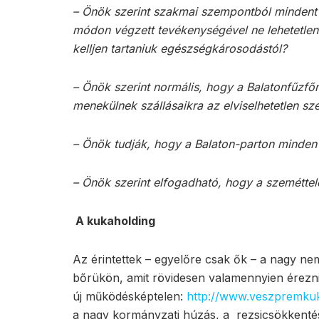
– Önök szerint szakmai szempontból mindent
módon végzett tevékenységével ne lehetetlenít
kelljen tartaniuk egészségkárosodástól?
– Önök szerint normális, hogy a Balatonfűzfő
menekülnek szállásaikra az elviselhetetlen s
– Önök tudják, hogy a Balaton-parton minden
– Önök szerint elfogadható, hogy a szeméttele
A kukaholding
Az érintettek – egyelőre csak ők – a nagy ne
bőrükön, amit rövidesen valamennyien érezni
új működésképtelen:
http://www.veszpremku
a nagy kormányzati húzás, a rezsicsökkentés 