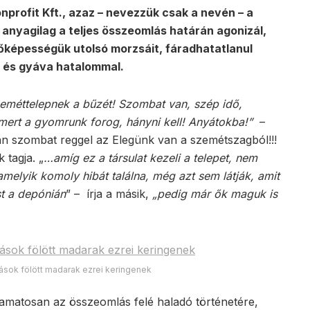
profit Kft., azaz – nevezzük csak a nevén – a
s anyagilag a teljes összeomlás határán agonizál,
őképességük utolsó morzsáit, fáradhatatlanul
ű és gyáva hatalommal.
eméttelepnek a bűzét! Szombat van, szép idő,
 mert a gyomrunk forog, hányni kell! Anyátokba!”
–
 szombat reggel az Elegünk van a szemétszagból!!!
 tagja. „
…amíg ez a társulat kezeli a telepet, nem
amelyik komoly hibát találna, még azt sem látják, amit
st a depónián
” – írja a másik,
„pedig már ők maguk is
ások fölött madarak ezrei keringenek
yamatosan az összeomlás felé haladó történetére,