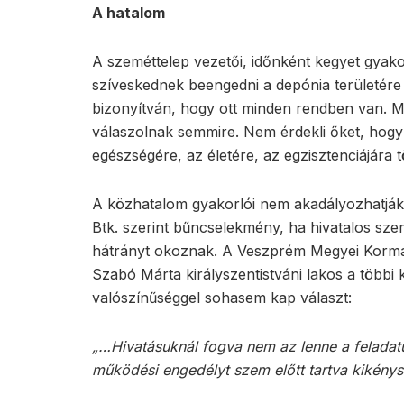
A hatalom
A szeméttelep vezetői, időnként kegyet gyako
szíveskednek beengedni a depónia területére 
bizonyítván, hogy ott minden rendben van. M
válaszolnak semmire. Nem érdekli őket, hog
egészségére, az életére, az egzisztenciájára tör
A közhatalom gyakorlói nem akadályozhatják
Btk. szerint bűncselekmény, ha hivatalos szem
hátrányt okoznak. A Veszprém Megyei Kormán
Szabó Márta királyszentistváni lakos a többi 
valószínűséggel sohasem kap választ:
„…Hivatásuknál fogva nem az lenne a feladatuk
működési engedélyt szem előtt tartva kikény