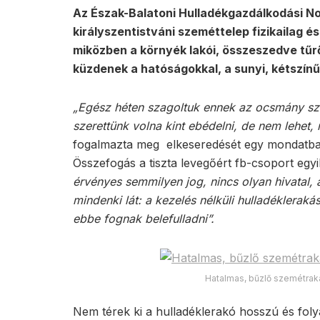
Az Észak-Balatoni Hulladékgazdálkodási Non
királyszentistváni szeméttelep fizikailag é
miközben a környék lakói, összeszedve tűr
küzdenek a hatóságokkal, a sunyi, kétszín
„Egész héten szagoltuk ennek az ocsmány sz
szerettünk volna kint ebédelni, de nem lehet,
fogalmazta meg elkeseredését egy mondatban
Összefogás a tiszta levegőért fb-csoport egyik
érvényes semmilyen jog, nincs olyan hivatal, 
mindenki lát: a kezelés nélküli hulladékleraká
ebbe fognak belefulladni”.
Hatalmas, bűzlő szemétrak
Nem térek ki a hulladéklerakó hosszú és fol