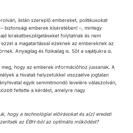
rolván, listán szereplő embereket, politikusokat
– biztonsági emberek kíséretében! –, mintegy
ajd kirakatbeszélgetéseket folytatnak és nem
y ezzel a magatartással ezeknek az embereknek az
nek. Anyagilag és fizikailag is. Sőt a sajátjukra is.
 meg, hogy az emberek információhoz jussanak. A
élyek a hivatali helyzetükkel visszaélve jogtalan
yhivatal egyik semmitmondó levelére válaszolván,
között feltette a kérdést, amelyre nagy
, hogy a technológiai előírásokat és a(z) eredeti
szerítsék az ÉBH-ból az optimális működést?