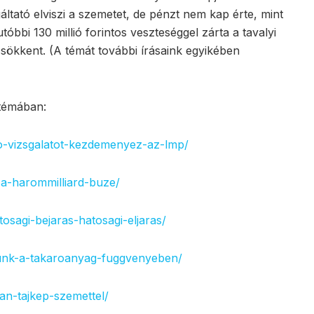
áltató elviszi a szemetet, de pénzt nem kap érte, mint
bbi 130 millió forintos veszteséggel zárta a tavalyi
 csökkent. (A témát további írásaink egyikében
 témában:
o-vizsgalatot-kezdemenyez-az-lmp/
-a-harommilliard-buze/
sagi-bejaras-hatosagi-eljaras/
unk-a-takaroanyag-fuggvenyeben/
an-tajkep-szemettel/