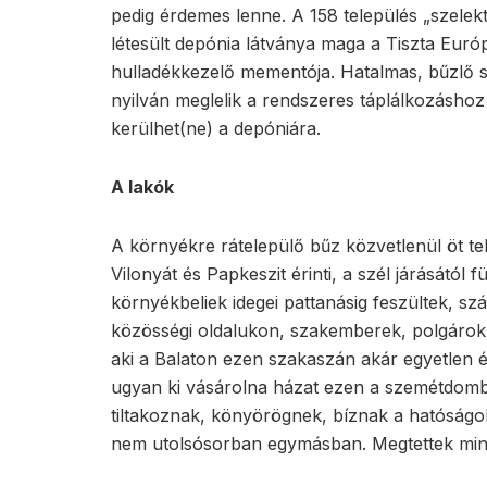
pedig érdemes lenne. A 158 település „szelek
létesült depónia látványa maga a Tiszta Eur
hulladékkezelő mementója. Hatalmas, bűzlő s
nyilván meglelik a rendszeres táplálkozáshoz
kerülhet(ne) a depóniára.
A lakók
A környékre rátelepülő bűz közvetlenül öt tele
Vilonyát és Papkeszit érinti, a szél járásától
környékbeliek idegei pattanásig feszültek, sz
közösségi oldalukon, szakemberek, polgárok,
aki a Balaton ezen szakaszán akár egyetlen éj
ugyan ki vásárolna házat ezen a szemétdomb
tiltakoznak, könyörögnek, bíznak a hatóságo
nem utolsósorban egymásban. Megtettek min