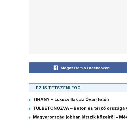
Megosztom a Facebookon
EZ IS TETSZENI FOG
TIHANY – Luxusvillák az Óvár-tetőn
TÚLBETONOZVA – Beton és térkő országa 
Magyarország jobban látszik közelről – Méd