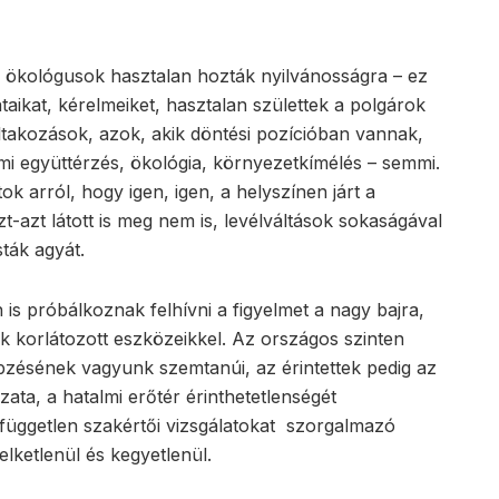
ökológusok hasztalan hozták nyilvánosságra – ez
taikat, kérelmeiket, hasztalan születtek a polgárok
ltakozások, azok, akik döntési pozícióban vannak,
mi együttérzés, ökológia, környezetkímélés – semmi.
k arról, hogy igen, igen, a helyszínen járt a
zt-azt látott is meg nem is, levélváltások sokaságával
sták agyát.
n is próbálkoznak felhívni a figyelmet a nagy bajra,
 korlátozott eszközeikkel. Az országos szinten
épzésének vagyunk szemtanúi, az érintettek pedig az
ta, a hatalmi erőtér érinthetetlenségét
független szakértői vizsgálatokat szorgalmazó
elketlenül és kegyetlenül.