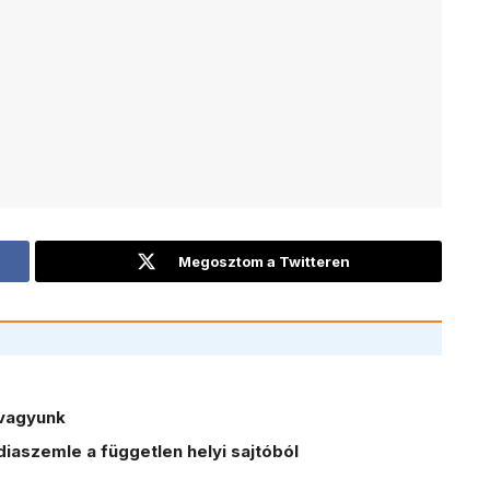
Megosztom a Twitteren
vagyunk
iaszemle a független helyi sajtóból