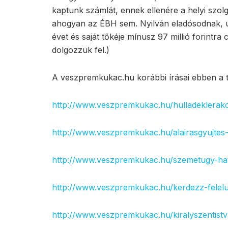
kaptunk számlát, ennek ellenére a helyi szolg
ahogyan az ÉBH sem. Nyilván eladósodnak, utó
évet és saját tőkéje mínusz 97 millió forintra
dolgozzuk fel.)
A veszpremkukac.hu korábbi írásai ebben a
http://www.veszpremkukac.hu/hulladeklerak
http://www.veszpremkukac.hu/alairasgyujtes
http://www.veszpremkukac.hu/szemetugy-hato
http://www.veszpremkukac.hu/kerdezz-felel
http://www.veszpremkukac.hu/kiralyszentistv