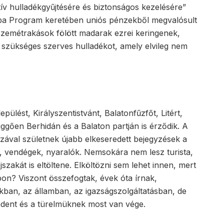
tív hulladékgyűjtésére és biztonságos kezelésére”
ópa Program keretében uniós pénzekből megvalósult
zemétrakások fölött madarak ezrei keringenek,
 szükséges szerves hulladékot, amely elvileg nem
pülést, Királyszentistvánt, Balatonfűzfőt, Litért,
 függően Berhidán és a Balaton partján is érződik. A
ázával születnek újabb elkeseredett bejegyzések a
 vendégek, nyaralók. Nemsokára nem lesz turista,
szakát is eltöltene. Elköltözni sem lehet innen, mert
on? Viszont összefogtak, évek óta írnak,
kban, az államban, az igazságszolgáltatásban, de
dent és a türelmüknek most van vége.