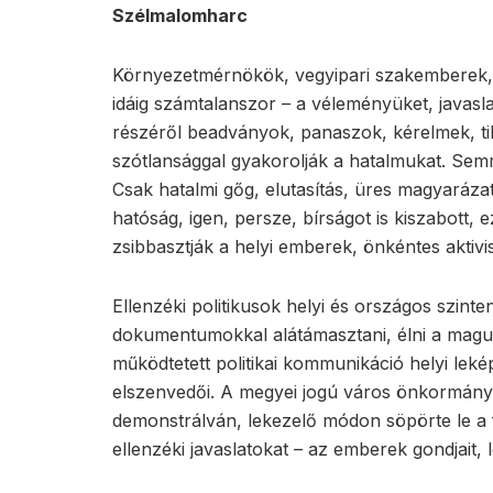
Szélmalomharc
Környezetmérnökök, vegyipari szakemberek, 
idáig számtalanszor – a véleményüket, javasla
részéről beadványok, panaszok, kérelmek, ti
szótlansággal gyakorolják a hatalmukat. Sem
Csak hatalmi gőg, elutasítás, üres magyarázato
hatóság, igen, persze, bírságot is kiszabott, e
zsibbasztják a helyi emberek, önkéntes aktivi
Ellenzéki politikusok helyi és országos szinte
dokumentumokkal alátámasztani, élni a maguk
működtetett politikai kommunikáció helyi lek
elszenvedői. A megyei jogú város önkormányza
demonstrálván, lekezelő módon söpörte le a 
ellenzéki javaslatokat – az emberek gondjait, l