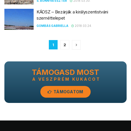
S. BONNYAI ESZTER
2018.03.30.
KÁOSZ – Bezárják a királyszentistváni
szeméttelepet
GOMBÁS GABRIELLA
2018.03.24.
1
2
TÁMOGASD MOST
A VESZPRÉM KUKACOT
TÁMOGATOM