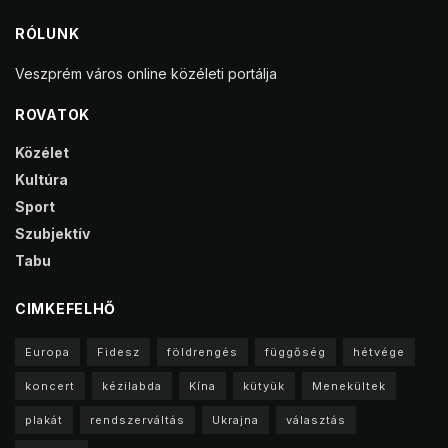
RÓLUNK
Veszprém város online közéleti portálja
ROVATOK
Közélet
Kultúra
Sport
Szubjektív
Tabu
CIMKEFELHŐ
Europa
Fidesz
földrengés
függőség
hétvége
koncert
kézilabda
Kína
kütyük
Menekültek
plakát
rendszerváltás
Ukrajna
választás