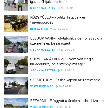
igazat, állítják a tüntetők
S. BONNYAI ESZTER
2019.10.04.
KÖZGYŰLÉS – Politikai fegyver- és
tányércsörgés
RÉVÉSZ ERIKA
2019.09.26.
ELEGÜK VAN! – Folytatódik a demonstráció a
szeméttelep bezárásáért
S. BONNYAI ESZTER
2019.09.23.
SÚLYOSAN ÁTVERVE – Nem volt elég a
hulladékbűz, jön a szennyvíziszap?
S. BONNYAI ESZTER
2019.09.20.
SZEMÉTÜGY – Észbe kaptak az illetékesek?
VESZPREMKUKAC
2019.09.19.
BEZÁRNI! – Elfogyott a türelem, oda a bizalom
VESZPREMKUKAC
2019.08.15.