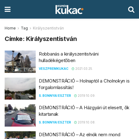
Home
Tag
Királyszentistván
Címke:
Királyszentistván
Robbanás a királyszentistváni
hulladékégetőben
VESZPREMKUKAC
2021.03.25.
DEMONSTRÁCIÓ – Holnaptól a Cholnokyn is
forgalomlassítás!
S. BONNYAI ESZTER
2019.10.09.
DEMONSTRÁCIÓ – A Házgyári út elesett, ők
kitartanak
S. BONNYAI ESZTER
2019.10.08.
DEMONSTRÁCIÓ – Az elnök nem mond