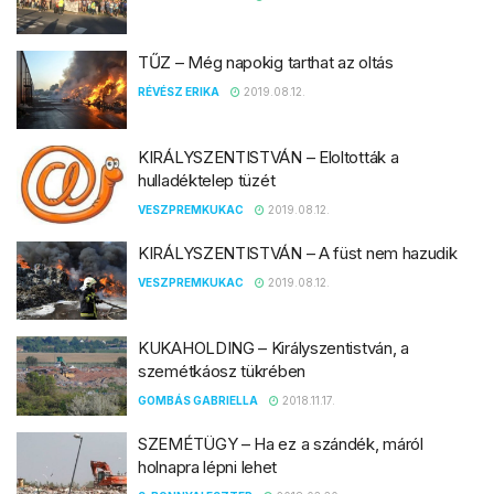
TŰZ – Még napokig tarthat az oltás
RÉVÉSZ ERIKA
2019.08.12.
KIRÁLYSZENTISTVÁN – Eloltották a
hulladéktelep tüzét
VESZPREMKUKAC
2019.08.12.
KIRÁLYSZENTISTVÁN – A füst nem hazudik
VESZPREMKUKAC
2019.08.12.
KUKAHOLDING – Királyszentistván, a
szemétkáosz tükrében
GOMBÁS GABRIELLA
2018.11.17.
SZEMÉTÜGY – Ha ez a szándék, máról
holnapra lépni lehet