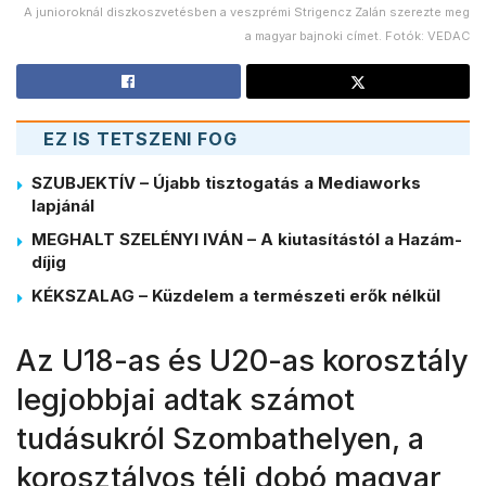
A junioroknál diszkoszvetésben a veszprémi Strigencz Zalán szerezte meg
a magyar bajnoki címet. Fotók: VEDAC
EZ IS TETSZENI FOG
SZUBJEKTÍV – Újabb tisztogatás a Mediaworks
lapjánál
MEGHALT SZELÉNYI IVÁN – A kiutasítástól a Hazám-
díjig
KÉKSZALAG – Küzdelem a természeti erők nélkül
Az U18-as és U20-as korosztály
legjobbjai adtak számot
tudásukról Szombathelyen, a
korosztályos téli dobó magyar