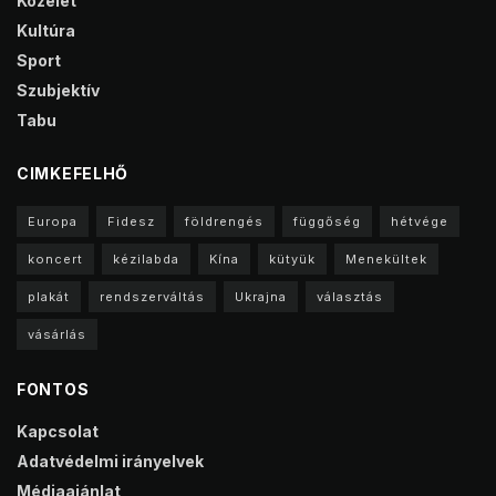
Közélet
Kultúra
Sport
Szubjektív
Tabu
CIMKEFELHŐ
Europa
Fidesz
földrengés
függőség
hétvége
koncert
kézilabda
Kína
kütyük
Menekültek
plakát
rendszerváltás
Ukrajna
választás
vásárlás
FONTOS
Kapcsolat
Adatvédelmi irányelvek
Médiaajánlat