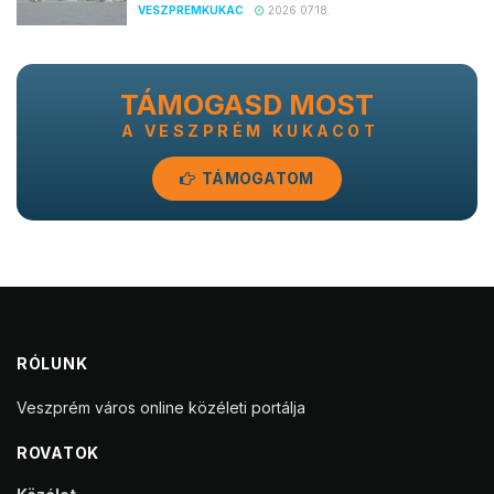
VESZPREMKUKAC
2026.07.18.
TÁMOGASD MOST
A VESZPRÉM KUKACOT
TÁMOGATOM
RÓLUNK
Veszprém város online közéleti portálja
ROVATOK