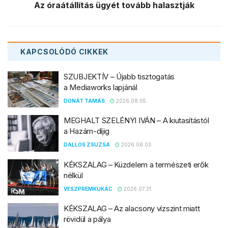
Az óraátállítás ügyét tovább halasztják
KAPCSOLÓDÓ
CIKKEK
SZUBJEKTÍV – Újabb tisztogatás
a Mediaworks lapjánál
DONÁT TAMÁS
2026.08.05.
MEGHALT SZELÉNYI IVÁN – A kiutasítástól
a Hazám-díjig
DALLOS ZSUZSA
2026.08.03.
KÉKSZALAG – Küzdelem a természeti erők
nélkül
VESZPREMKUKAC
2026.07.31.
KÉKSZALAG – Az alacsony vízszint miatt
rövidül a pálya