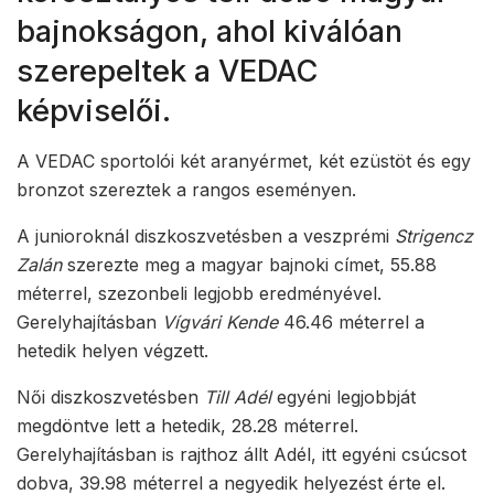
bajnokságon, ahol kiválóan
szerepeltek a VEDAC
képviselői.
A VEDAC sportolói két aranyérmet, két ezüstöt és egy
bronzot szereztek a rangos eseményen.
A junioroknál diszkoszvetésben a veszprémi
Strigencz
Zalán
szerezte meg a magyar bajnoki címet, 55.88
méterrel, szezonbeli legjobb eredményével.
Gerelyhajításban
Vígvári Kende
46.46 méterrel a
hetedik helyen végzett.
Női diszkoszvetésben
Till Adél
egyéni legjobbját
megdöntve lett a hetedik, 28.28 méterrel.
Gerelyhajításban is rajthoz állt Adél, itt egyéni csúcsot
dobva, 39.98 méterrel a negyedik helyezést érte el.