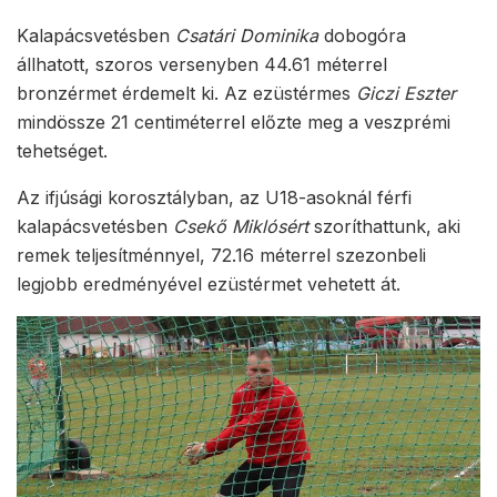
Kalapácsvetésben
Csatári Dominika
dobogóra
állhatott, szoros versenyben 44.61 méterrel
bronzérmet érdemelt ki. Az ezüstérmes
Giczi Eszter
mindössze 21 centiméterrel előzte meg a veszprémi
tehetséget.
Az ifjúsági korosztályban, az U18-asoknál férfi
kalapácsvetésben
Csekő Miklósért
szoríthattunk, aki
remek teljesítménnyel, 72.16 méterrel szezonbeli
legjobb eredményével ezüstérmet vehetett át.