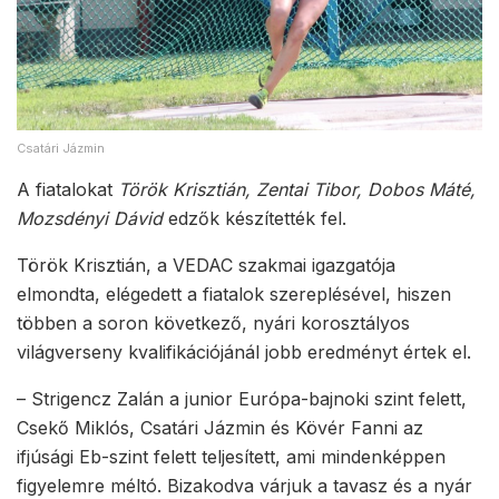
Csatári Jázmin
A fiatalokat
Török Krisztián, Zentai Tibor, Dobos Máté,
Mozsdényi Dávid
edzők készítették fel.
Török Krisztián, a VEDAC szakmai igazgatója
elmondta, elégedett a fiatalok szereplésével, hiszen
többen a soron következő, nyári korosztályos
világverseny kvalifikációjánál jobb eredményt értek el.
– Strigencz Zalán a junior Európa-bajnoki szint felett,
Csekő Miklós, Csatári Jázmin és Kövér Fanni az
ifjúsági Eb-szint felett teljesített, ami mindenképpen
figyelemre méltó. Bizakodva várjuk a tavasz és a nyár