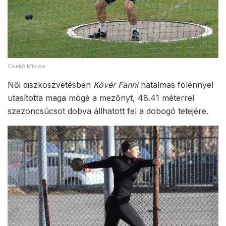
Csekő Miklós
Női diszkoszvetésben
Kövér Fanni
hatalmas fölénnyel
utasította maga mögé a mezőnyt, 48.41 méterrel
szezoncsúcsot dobva állhatott fel a dobogó tetejére.