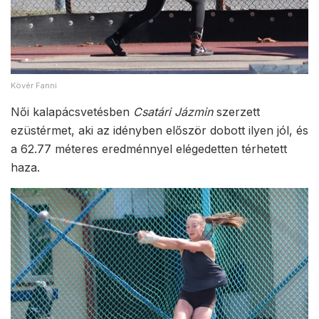
Kövér Fanni
Női kalapácsvetésben
Csatári Jázmin
szerzett
ezüstérmet, aki az idényben először dobott ilyen jól, és
a 62.77 méteres eredménnyel elégedetten térhetett
haza.