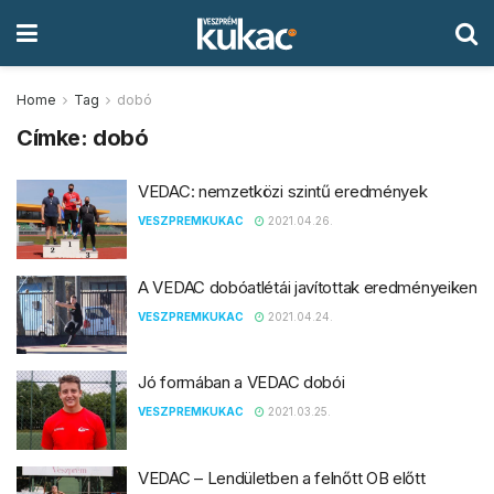
Home
Tag
dobó
Címke:
dobó
VEDAC: nemzetközi szintű eredmények
VESZPREMKUKAC
2021.04.26.
A VEDAC dobóatlétái javítottak eredményeiken
VESZPREMKUKAC
2021.04.24.
Jó formában a VEDAC dobói
VESZPREMKUKAC
2021.03.25.
VEDAC – Lendületben a felnőtt OB előtt