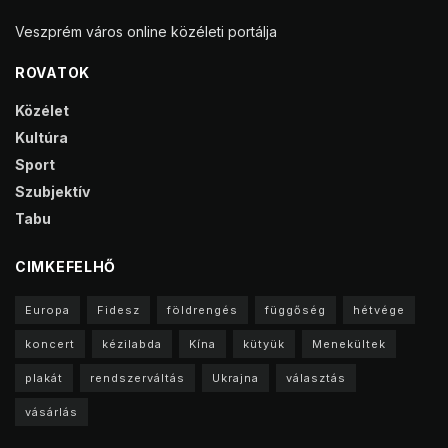
Veszprém város online közéleti portálja
ROVATOK
Közélet
Kultúra
Sport
Szubjektív
Tabu
CIMKEFELHŐ
Europa
Fidesz
földrengés
függőség
hétvége
koncert
kézilabda
Kína
kütyük
Menekültek
plakát
rendszerváltás
Ukrajna
választás
vásárlás