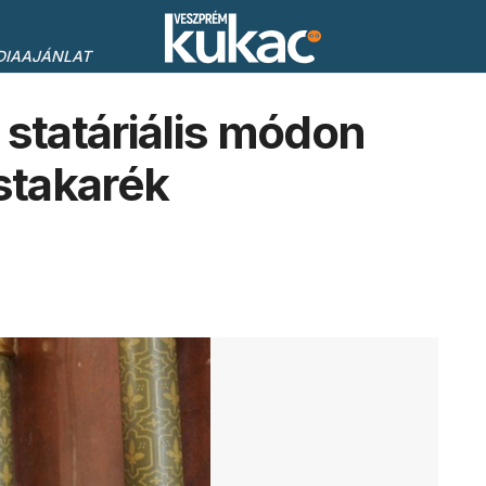
DIAAJÁNLAT
 statáriális módon
ástakarék