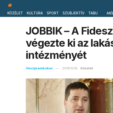
KÖZÉLET
KULTÚRA
SPORT
SZUBJEKTÍV
TABU
MÉ
JOBBIK – A Fidesz
végezte ki az lak
intézményét
Veszpremkukac
2018.10.19.
Közélet