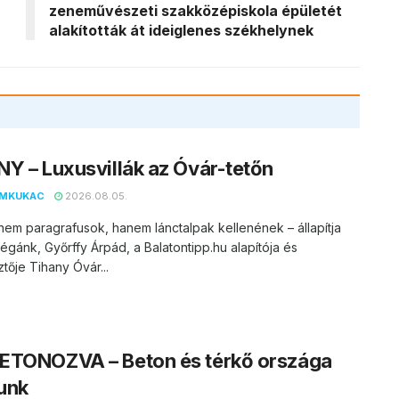
zeneművészeti szakközépiskola épületét
alakították át ideiglenes székhelynek
Y – Luxusvillák az Óvár-tetőn
EMKUKAC
2026.08.05.
nem paragrafusok, hanem lánctalpak kellenének – állapítja
égánk, Győrffy Árpád, a Balatontipp.hu alapítója és
tője Tihany Óvár...
ETONOZVA – Beton és térkő országa
unk