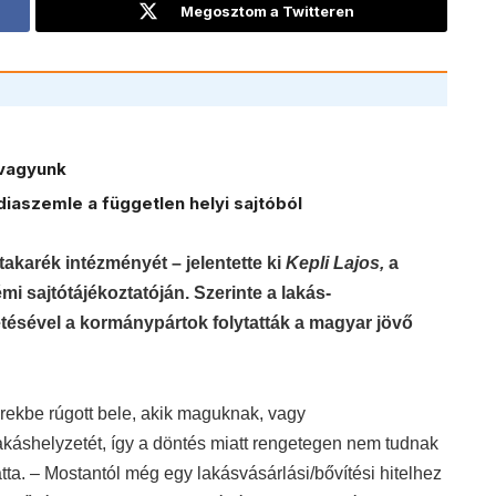
Megosztom a Twitteren
vagyunk
iaszemle a független helyi sajtóból
takarék intézményét – jelentette ki
Kepli Lajos,
a
i sajtótájékoztatóján. Szerinte a lakás-
tésével a kormánypártok folytatták a magyar jövő
ekbe rúgott bele, akik maguknak, vagy
akáshelyzetét, így a döntés miatt rengetegen nem tudnak
atta. – Mostantól még egy lakásvásárlási/bővítési hitelhez