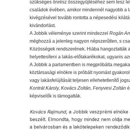
szükséges önrész összegyűjtéséhez sem lesz l
családok évében, amikor mindennél nagyobb a la
kivégzésével tovább rontotta a népesedési kilátá
kivándorlást.
A Jobbik véleménye szerint mindezzel
Rogán An
méghozzá a jelenleg nagyon népszerűtlen, s cs
Közösségek rendszerének. Hiába hangoztatták a
helyettesíteni a lakás-előtakarékokat, ugyanis a
A Jobbik a parlamentben is megpróbálta megaka
köztársasági elnökre is próbált nyomást gyakorol
vagy lakásfelújítását teljesen ellehetetlenítő jog
Kontrát Károly, Kovács Zoltán, Fenyvesi Zoltán
é
képviselők is támogatták.
Kovács Rajmund
, a Jobbik veszprémi elnöke a
beszélt. Elmondta, hogy mindez nem oldja meg
a belvárosban és a lakótelepeken rendeződik