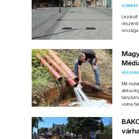
GOMBÁS 
Lezárul
részéről
országa 
Magya
Média
VESZPR
Mit muta
akkucég
tanyázn
volna fel.
BAKO
várha