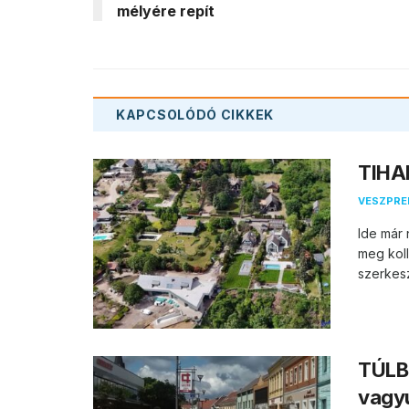
mélyére repít
KAPCSOLÓDÓ
CIKKEK
TIHAN
VESZPR
Ide már 
meg koll
szerkesz
TÚLB
vagy