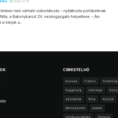
RIKA
2026.07.31.
émben nem várható vízkorlátozás – nyilatkozta portálunknak
ttila, a Bakonykarszt Zrt. vezérigazgató-helyettese. – Ám
is kérjük a...
TOK
CIMKEFELHŐ
t
Europa
Fidesz
földreng
függőség
hétvége
konc
kézilabda
Kína
kütyük
tív
Menekültek
plakát
rendszerváltás
Ukrajna