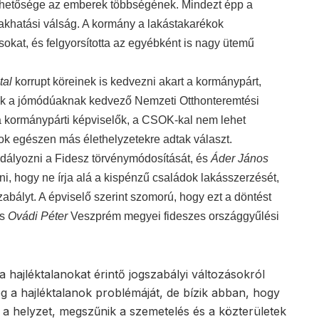
ehetősége az emberek többségének. Mindezt épp a
khatási válság. A kormány a lakástakarékok
sokat, és felgyorsította az egyébként is nagy ütemű
tal
korrupt köreinek is kedvezni akart a kormánypárt,
ak a jómódúaknak kedvező Nemzeti Otthonteremtési
 kormánypárti képviselők, a CSOK-kal nem lehet
zok egészen más élethelyzetekre adtak választ.
dályozni a Fidesz törvénymódosítását, és
Áder János
ni, hogy ne írja alá a kispénzű családok lakásszerzését,
szabályt. A épviselő szerint szomorú, hogy ezt a döntést
s
Ovádi Péter
Veszprém megyei fideszes országgyűlési
 hajléktalanokat érintő jogszabályi változásokról
 a hajléktalanok problémáját, de bízik abban, hogy
 a helyzet, megszűnik a szemetelés és a közterületek