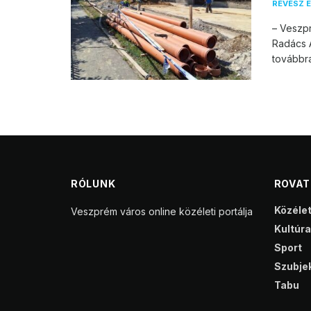
RÉVÉSZ E
– Veszpr
Radács A
továbbra 
RÓLUNK
ROVA
Közéle
Veszprém város online közéleti portálja
Kultúra
Sport
Szubjek
Tabu