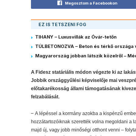
Megosztom a Facebookon
EZ IS TETSZENI FOG
TIHANY – Luxusvillák az Óvár-tetőn
TÚLBETONOZVA – Beton és térkő országa 
Magyarország jobban látszik közelről – Méd
A Fidesz statáriális módon végezte ki az lakás
Jobbik országgyűlési képviselője mai veszprém
előtakarékosság állami támogatásának kiveze
felzabálását.
–
A lépéssel a kormány azokba a kispénzű ember
hozzátartozóiknak szerették volna megoldani a l
majd új, vagy jobb minőségi otthont venni – folyt