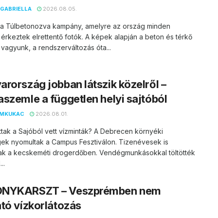
GABRIELLA
2026.08.05.
t a Túlbetonozva kampány, amelyre az ország minden
 érkeztek elrettentő fotók. A képek alapján a beton és térkő
vagyunk, a rendszerváltozás óta...
rország jobban látszik közelről –
szemle a független helyi sajtóból
EMKUKAC
2026.08.01.
ttak a Sajóból vett vízminták? A Debrecen környéki
ek nyomultak a Campus Fesztiválon. Tizenévesek is
ak a kecskeméti drogerdőben. Vendégmunkásokkal töltötték
..
NYKARSZT – Veszprémben nem
tó vízkorlátozás