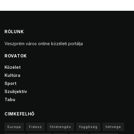
RÓLUNK
Veszprém város online közéleti portálja
ROVATOK
Közélet
Kultúra
Sport
Szubjektív
Tabu
CIMKEFELHŐ
Europa
Fidesz
földrengés
függőség
hétvége