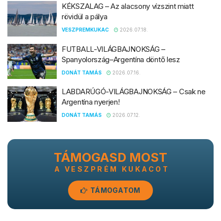
KÉKSZALAG – Az alacsony vízszint miatt
rövidül a pálya
VESZPREMKUKAC
2026.07.18.
FUTBALL-VILÁGBAJNOKSÁG –
Spanyolország–Argentína döntő lesz
DONÁT TAMÁS
2026.07.16.
LABDARÚGÓ-VILÁGBAJNOKSÁG – Csak ne
Argentína nyerjen!
DONÁT TAMÁS
2026.07.12.
TÁMOGASD MOST
A VESZPRÉM KUKACOT
TÁMOGATOM