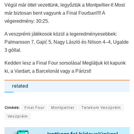
Végül már öttel vezettünk, legyőztük a Montpellier-t! Most
már biztosan bent vagyunk a Final Fourban!!!! A
végeredmény: 30:25.
A veszprémi játékosok közül a legeredményesebbek:
Palmarsson 7, Gaji
ć
5, Nagy László és Nilson 4–4, Ugalde
3 góllal.
Kedden lesz a Final Four sorsolása! Meglátjuk kit kapunk
ki, a Vardart, a Barcelonát vagy a Párizst!
related
Címkék:
Final Four
Montpellier
Telekom Veszprém
Veszprém