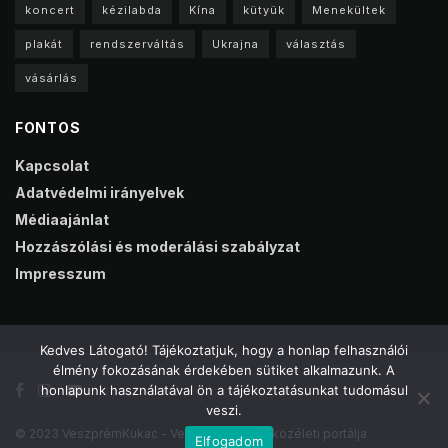
koncert
kézilabda
Kína
kütyük
Menekültek
plakát
rendszerváltás
Ukrajna
választás
vásárlás
FONTOS
Kapcsolat
Adatvédelmi irányelvek
Médiaajánlat
Hozzászólási és moderálási szabályzat
Impresszum
Kedves Látogató! Tájékoztatjuk, hogy a honlap felhasználói
élmény fokozásának érdekében sütiket alkalmazunk. A
honlapunk használatával ön a tájékoztatásunkat tudomásul
veszi.
© 2023 VeszprémKukac - Veszprém online közéleti portálja
Elfogadom