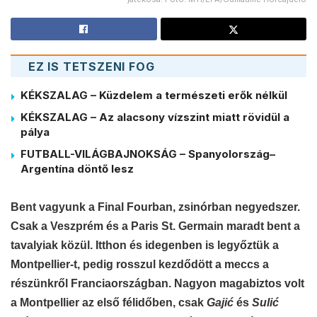
EZ IS TETSZENI FOG
KÉKSZALAG – Küzdelem a természeti erők nélkül
KÉKSZALAG – Az alacsony vízszint miatt rövidül a
pálya
FUTBALL-VILÁGBAJNOKSÁG – Spanyolország–
Argentína döntő lesz
Bent vagyunk a Final Fourban, zsinórban negyedszer.
Csak a Veszprém és a Paris St. Germain maradt bent a
tavalyiak közül. Itthon és idegenben is legyőztük a
Montpellier-t, pedig rosszul kezdődött a meccs a
részünkről Franciaországban. Nagyon magabiztos volt
a Montpellier az első félidőben, csak
Gaji
ć
és
Suli
ć