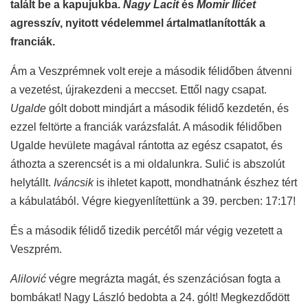
talált be a kapujukba.
Nagy Lacit
és
Momir Ili
ć
et
agresszív, nyitott védelemmel ártalmatlanították a
franciák.
Ám a Veszprémnek volt ereje a második félidőben átvenni
a vezetést, újrakezdeni a meccset. Ettől nagy csapat.
Ugalde
gólt dobott mindjárt a második félidő kezdetén, és
ezzel feltörte a franciák varázsfalát. A második félidőben
Ugalde hevülete magával rántotta az egész csapatot, és
áthozta a szerencsét is a mi oldalunkra. Suli
ć
is abszolút
helytállt.
Iváncsik
is ihletet kapott, mondhatnánk észhez tért
a kábulatából. Végre kiegyenlítettünk a 39. percben: 17:17!
És a második félidő tizedik percétől már végig vezetett a
Veszprém.
Alilovi
ć
végre megrázta magát, és szenzációsan fogta a
bombákat! Nagy László bedobta a 24. gólt! Megkezdődött