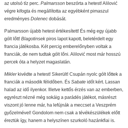
az utolsó tíz perc.
Palmarsson
beszórta a hetest! Alilovi
ć
végre kifogta és megállította az egyébként pimaszul
eredményes
Dolenec
dobását.
Palmarsson újabb hetest értékesített! És még egy újabb
gólt lőtt!
Blagotinsek
piros lapot kapott, beletérdelt egy
francia játékosba. Két percig emberelőnyben voltak a
franciák, de nem tudtak gólt lőni. Alilovi
ć
most már hosszú
percek óta a helyzet magaslatán.
Mikler
kivédte a hetest! Sikerült! Csupán nyolc gólt lőttek a
franciák a második félidőben. És
Sabate
időt kért. Lassan
halad az idő ilyenkor. Illetve kettős érzés van az emberben,
egyrészt nézné még sokáig a parádés játékot, másrészt
viszont jó lenne már, ha lefújnák a meccset a Veszprém
győzelmével! Gondolom nem csak a tévékészülékek előtt
éreztük így, hanem a helyszínen szurkoló hazánkfiai is.