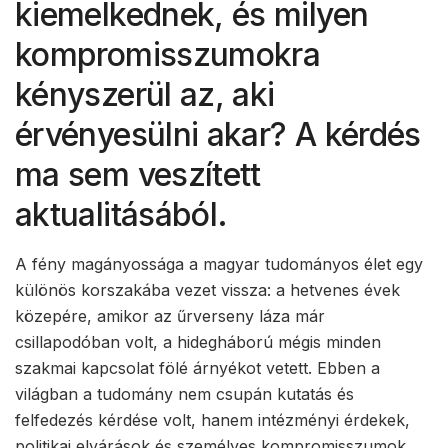
kiemelkednek, és milyen
kompromisszumokra
kényszerül az, aki
érvényesülni akar? A kérdés
ma sem veszített
aktualitásából.
A fény magányossága a magyar tudományos élet egy
különös korszakába vezet vissza: a hetvenes évek
közepére, amikor az űrverseny láza már
csillapodóban volt, a hidegháború mégis minden
szakmai kapcsolat fölé árnyékot vetett. Ebben a
világban a tudomány nem csupán kutatás és
felfedezés kérdése volt, hanem intézményi érdekek,
politikai elvárások és személyes kompromisszumok