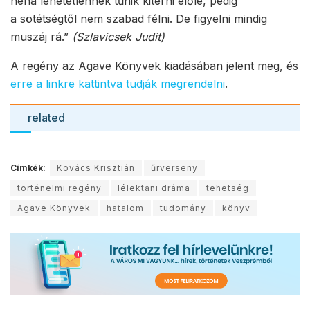
néha lehetetlennek tűnik kitérni előle, pedig
a sötétségtől nem szabad félni. De figyelni mindig
muszáj rá.”
(Szlavicsek Judit)
A regény az Agave Könyvek kiadásában jelent meg, és
erre a linkre kattintva tudják megrendelni
.
related
Címkék:
Kovács Krisztián
űrverseny
történelmi regény
lélektani dráma
tehetség
Agave Könyvek
hatalom
tudomány
könyv