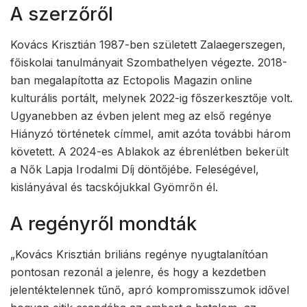
A szerzőről
Kovács Krisztián 1987-ben született Zalaegerszegen,
főiskolai tanulmányait Szombathelyen végezte. 2018-
ban megalapította az Ectopolis Magazin online
kulturális portált, melynek 2022-ig főszerkesztője volt.
Ugyanebben az évben jelent meg az első regénye
Hiányzó történetek címmel, amit azóta további három
követett. A 2024-es Ablakok az ébrenlétben bekerült
a Nők Lapja Irodalmi Díj döntőjébe. Feleségével,
kislányával és tacskójukkal Gyömrőn él.
A regényről mondták
„Kovács Krisztián briliáns regénye nyugtalanítóan
pontosan rezonál a jelenre, és hogy a kezdetben
jelentéktelennek tűnő, apró kompromisszumok idővel