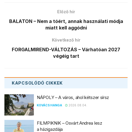
Előző hír
BALATON – Nem a tóért, annak használati módja
miatt kell aggódni
Következő hír
FORGALMIREND-VÁLTOZÁS – Várhatóan 2027
végéig tart
KAPCSOLÓDÓ
CIKKEK
NÁPOLY – A város, ahol kétszer sírsz
KOVÁCS HANGA
2026.08.04.
FILMPIKNIK – Osvárt Andrea lesz
a házigazdája