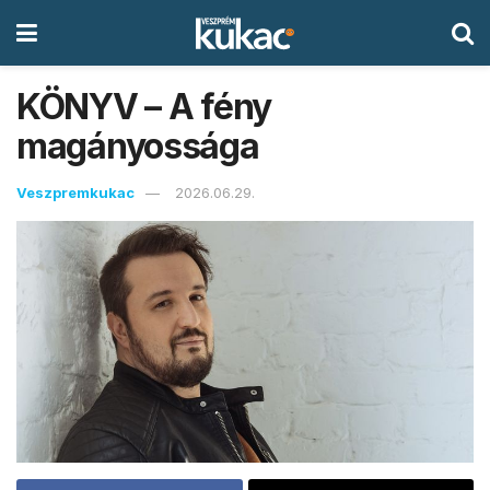
KÖNYV – A fény
magányossága
Veszpremkukac
2026.06.29.