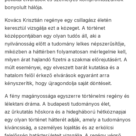
bonyolult hálója.
Kovács Krisztián regénye egy csillagász életén
keresztül vizsgálja ezt a közeget. A történet
középpontjában egy olyan tudós áll, aki a
nyilvánosság előtt a tudomány lelkes népszerűsítője,
miközben a háttérben folyamatosan mérlegelnie kell,
milyen árat hajlandó fizetni a szakmai előrejutásért. A
múlt eseményei, egy elveszett barát kutatása és a
hatalom felől érkező elvárások egyaránt arra
kényszerítik, hogy újragondolja saját döntéseit.
A fény magányossága egyszerre történelmi regény és
lélektani dráma. A budapesti tudományos élet,
az űrkutatás hőskora és a hidegháború hétköznapjai
egy olyan történet hátterét adják, amely a tudományos
kíváncsiság, a személyes lojalitás és az erkölcsi
felelősség határterületeit vizsgálja. A regény végső