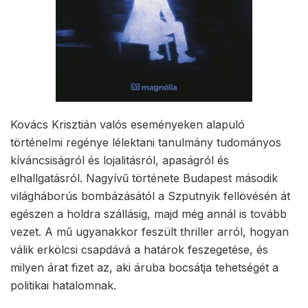
Kovács Krisztián valós eseményeken alapuló
történelmi regénye lélektani tanulmány tudományos
kíváncsiságról és lojalitásról, apaságról és
elhallgatásról. Nagyívű története Budapest második
világháborús bombázásától a Szputnyik fellövésén át
egészen a holdra szállásig, majd még annál is tovább
vezet. A mű ugyanakkor feszült thriller arról, hogyan
válik erkölcsi csapdává a határok feszegetése, és
milyen árat fizet az, aki áruba bocsátja tehetségét a
politikai hatalomnak.