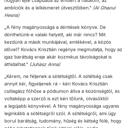
hogyan ejtik csapdába az embert a hatalom, az
ambíciók és a lelkiismeret útvesztőiben.”
(Al Ghaoui
Hesna)
„A fény magányossága a döntések könyve. De
dönthetünk-e valaki helyett, aki már nincs? Mit
kezdünk a másik munkájával, emlékével, a közös
idővel? Kovács Krisztián regénye megmutatja, hogy az
igaz barátság ereje akár kozmikus távolságokat is
áthidalhat.”
(Juhász Anna)
„Kérem, ne féljenek a sötétségtől. A sötétség csak
annyit kér, figyeljenek rá – kéri Kovács Krisztián
csillagász főhőse a pódiumon állva a közönségtől, és
voltaképp a szerző is ezt kéri tőlünk, olvasóktól
a legújabb könyvével. A fény magányossága ugyanis
leginkább a sötétségről szól. A sötétségről, ami úgy
borul barátság, tudomány, hűség és kétség fölé, hogy