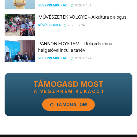
VESZPREMKUKAC
2026.07.31.
MŰVÉSZETEK VÖLGYE – A kultúra dialógus
RÉVÉSZ ERIKA
2026.07.24.
PANNON EGYETEM – Rekordszámú
hallgatóval indul a tanév
VESZPREMKUKAC
2026.07.24.
TÁMOGASD MOST
A VESZPRÉM KUKACOT
TÁMOGATOM